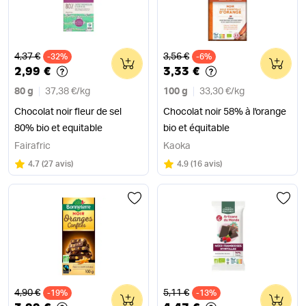
Ancien prix
Ancien prix
4,37 €
3,56 €
-32%
0
-6%
0
2,99 €
3,33 €
80 g
37,38 €
/
kg
100 g
33,30 €
/
kg
Chocolat noir fleur de sel
Chocolat noir 58% à l'orange
80% bio et equitable
bio et équitable
Fairafric
Kaoka
Note
sur 5
Note
sur 5
4.7
(
27 avis
)
4.9
(
16 avis
)
Ancien prix
Ancien prix
4,90 €
5,11 €
-19%
0
-13%
0