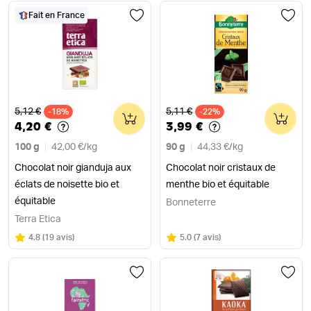
Fait en France
Ancien prix
Ancien prix
5,12 €
5,11 €
-18%
0
-22%
0
4,20 €
3,99 €
100 g
42,00 €
/
kg
90 g
44,33 €
/
kg
Chocolat noir gianduja aux
Chocolat noir cristaux de
éclats de noisette bio et
menthe bio et équitable
équitable
Bonneterre
Terra Etica
Note
sur 5
Note
sur 5
4.8
(
19 avis
)
5.0
(
7 avis
)