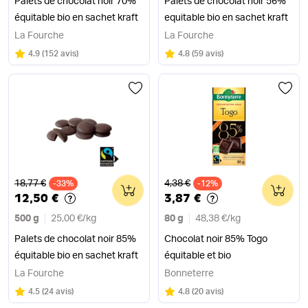
Palets de chocolat noir 70%
Palets de chocolat noir 56%
équitable bio en sachet kraft
equitable bio en sachet kraft
La Fourche
La Fourche
Note
sur 5
Note
sur 5
4.9
(
152 avis
)
4.8
(
59 avis
)
Ancien prix
Ancien prix
18,77 €
4,38 €
-33%
0
-12%
0
12,50 €
3,87 €
500 g
25,00 €
/
kg
80 g
48,38 €
/
kg
Palets de chocolat noir 85%
Chocolat noir 85% Togo
équitable bio en sachet kraft
équitable et bio
La Fourche
Bonneterre
Note
sur 5
Note
sur 5
4.5
(
24 avis
)
4.8
(
20 avis
)