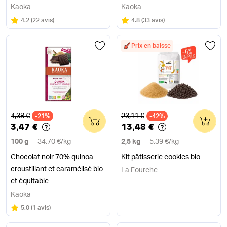
Kaoka
Kaoka
Note
sur 5
Note
sur 5
4.2
(
22 avis
)
4.8
(
33 avis
)
Prix en baisse
Ancien prix
Ancien prix
4,38 €
23,11 €
-21%
0
-42%
0
3,47 €
13,48 €
100 g
34,70 €
/
kg
2,5 kg
5,39 €
/
kg
Chocolat noir 70% quinoa
Kit pâtisserie cookies bio
croustillant et caramélisé bio
La Fourche
et équitable
Kaoka
Note
sur 5
5.0
(
1 avis
)