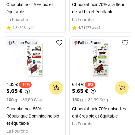
Chocolat noir 70% bio et
Chocolat noir 70% à la fleur
équitable
de sel bio et équitable
La Fourche
La Fourche
Note
sur 5
Note
sur 5
4.8
(
298 avis
)
4.7
(
177 avis
)
Fait en France
Fait en France
Ancien prix
Ancien prix
4,33 €
6,14 €
-16%
0
-8%
0
3,65 €
5,65 €
100 g
36,50 €
/
kg
180 g
31,39 €
/
kg
Chocolat noir 85%
Chocolat noir 70% noisettes
République Dominicaine bio
entières bio et équitable
et équitable
La Fourche
La Fourche