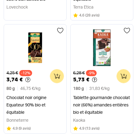
Lovechock
Terra Etica
Note
sur 5
4.6
(
28 avis
)
Ancien prix
Ancien prix
4,25 €
6,28 €
-12%
0
-9%
0
3,74 €
5,73 €
80 g
46,75 €
/
kg
180 g
31,83 €
/
kg
Chocolat noir origine
Tablette gourmande chocolat
Equateur 90% bio et
noir (66%) amandes entières
équitable
bio et équitable
Bonneterre
Kaoka
Note
sur 5
Note
sur 5
4.9
(
9 avis
)
4.9
(
13 avis
)