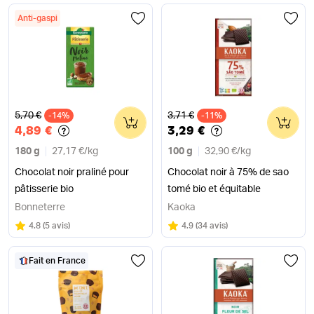
Anti-gaspi
Ancien prix
Ancien prix
5,70 €
3,71 €
-14%
0
-11%
0
4,89 €
3,29 €
180 g
27,17 €
/
kg
100 g
32,90 €
/
kg
Chocolat noir praliné pour
Chocolat noir à 75% de sao
pâtisserie bio
tomé bio et équitable
Bonneterre
Kaoka
Note
sur 5
Note
sur 5
4.8
(
5 avis
)
4.9
(
34 avis
)
Fait en France