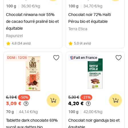
100 g
36,90 €
/
kg
100 g
34,70 €
/
kg
Chocolat nirwana noir 55%
Chocolat noir 72% Haïti
de cacao fourré praliné bio et
Pérou bio et équitable
équitable
Terra Etica
Rapunzel
Note
sur 5
Note
sur 5
4.8
(
34 avis
)
5.0
(
4 avis
)
DDM : 12/26
Fait en France
Ancien prix
Ancien prix
6,19 €
5,30 €
-50%
0
-21%
0
3,09 €
4,20 €
70 g
44,14 €
/
kg
100 g
42,00 €
/
kg
Tablette dark chocolate 69%
Chocolat noir gianduja bio et
sucré aux dattes bio
équitable