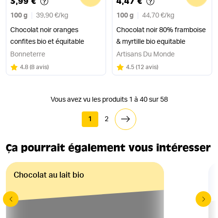
3,99 €
4,47 €
100 g
39,90 €
/
kg
100 g
44,70 €
/
kg
Chocolat noir oranges
Chocolat noir 80% framboise
confites bio et équitable
& myrtille bio equitable
Bonneterre
Artisans Du Monde
Note
sur 5
Note
sur 5
4.8
(
8 avis
)
4.5
(
12 avis
)
Vous avez vu les produits 1 à 40 sur 58
1
2
Ça pourrait également vous intéresser
Chocolat au lait bio