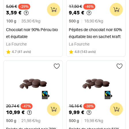
Ancien prix
Ancien prix
5,06 €
17,50 €
-29%
0
-46%
0
3,59 €
9,45 €
100 g
35,90 €
/
kg
500 g
18,90 €
/
kg
Chocolat noir 90% Pérou bio
Pépites de chocolat noir 60%
et équitable
équitable bio en sachet kraft
La Fourche
La Fourche
Note
sur 5
Note
sur 5
4.7
(
41 avis
)
4.8
(
143 avis
)
Ancien prix
Ancien prix
20,74 €
16,16 €
-47%
0
-38%
0
10,99 €
9,99 €
500 g
21,98 €
/
kg
500 g
19,98 €
/
kg