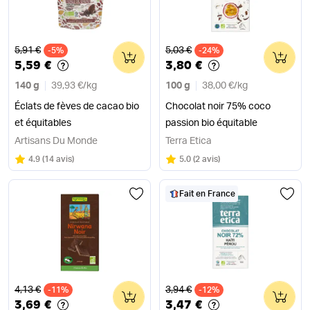
Ancien prix
Ancien prix
5,91 €
5,03 €
-5%
0
-24%
0
5,59 €
3,80 €
140 g
39,93 €
/
kg
100 g
38,00 €
/
kg
Éclats de fèves de cacao bio
Chocolat noir 75% coco
et équitables
passion bio équitable
Artisans Du Monde
Terra Etica
Note
sur 5
Note
sur 5
4.9
(
14 avis
)
5.0
(
2 avis
)
Fait en France
Ancien prix
Ancien prix
4,13 €
3,94 €
-11%
0
-12%
0
3,69 €
3,47 €