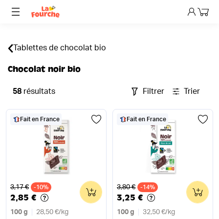
Mon p
Tablettes de chocolat bio
Chocolat noir bio
58
résultats
Filtrer
Trier
Fait en France
Fait en France
Ancien prix
Ancien prix
3,17 €
3,80 €
-10%
0
-14%
0
2,85 €
3,25 €
100 g
28,50 €
/
kg
100 g
32,50 €
/
kg