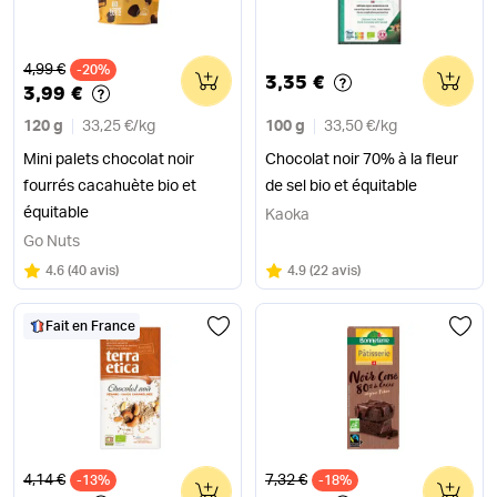
Ancien prix
4,99 €
-20%
0
0
3,35 €
3,99 €
120 g
33,25 €
/
kg
100 g
33,50 €
/
kg
Mini palets chocolat noir
Chocolat noir 70% à la fleur
fourrés cacahuète bio et
de sel bio et équitable
équitable
Kaoka
Go Nuts
Note
sur 5
Note
sur 5
4.6
(
40 avis
)
4.9
(
22 avis
)
Fait en France
Ancien prix
Ancien prix
4,14 €
7,32 €
-13%
0
-18%
0