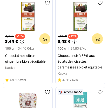
Ancien prix
Ancien prix
4,03 €
3,96 €
-15%
0
-12%
0
3,44 €
3,48 €
100 g
34,40 €
/
kg
100 g
34,80 €
/
kg
Chocolat noir citron
Chocolat noir à 66% aux
gingembre bio et équitable
éclats de noisettes
caramélisées bio et équitable
Kaoka
Kaoka
Note
sur 5
Note
sur 5
4.9
(
27 avis
)
4.9
(
17 avis
)
Fait en France