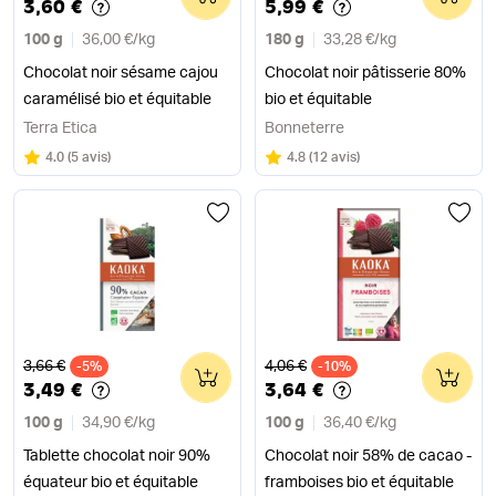
3,60 €
5,99 €
100 g
36,00 €
/
kg
180 g
33,28 €
/
kg
Chocolat noir sésame cajou
Chocolat noir pâtisserie 80%
caramélisé bio et équitable
bio et équitable
Terra Etica
Bonneterre
Note
sur 5
Note
sur 5
4.0
(
5 avis
)
4.8
(
12 avis
)
Ancien prix
Ancien prix
3,66 €
4,06 €
-5%
0
-10%
0
3,49 €
3,64 €
100 g
34,90 €
/
kg
100 g
36,40 €
/
kg
Tablette chocolat noir 90%
Chocolat noir 58% de cacao -
équateur bio et équitable
framboises bio et équitable