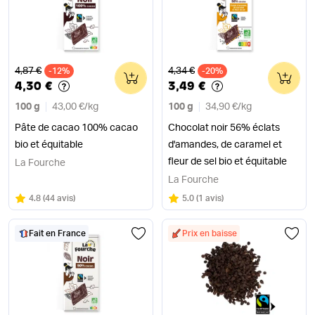
Ancien prix
Ancien prix
4,87 €
4,34 €
-12%
0
-20%
0
4,30 €
3,49 €
100 g
43,00 €
/
kg
100 g
34,90 €
/
kg
Pâte de cacao 100% cacao
Chocolat noir 56% éclats
bio et équitable
d'amandes, de caramel et
fleur de sel bio et équitable
La Fourche
La Fourche
Note
sur 5
Note
sur 5
4.8
(
44 avis
)
5.0
(
1 avis
)
Fait en France
Prix en baisse