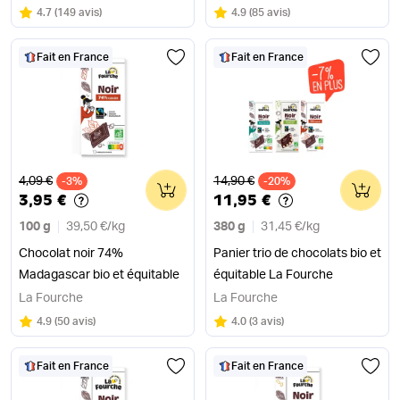
Note
sur 5
Note
sur 5
4.7
(
149 avis
)
4.9
(
85 avis
)
Fait en France
Fait en France
Ancien prix
Ancien prix
4,09 €
14,90 €
-3%
0
-20%
0
3,95 €
11,95 €
100 g
39,50 €
/
kg
380 g
31,45 €
/
kg
Chocolat noir 74%
Panier trio de chocolats bio et
Madagascar bio et équitable
équitable La Fourche
La Fourche
La Fourche
Note
sur 5
Note
sur 5
4.9
(
50 avis
)
4.0
(
3 avis
)
Fait en France
Fait en France