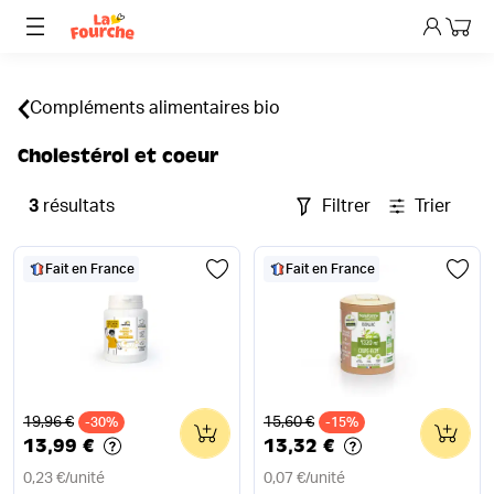
Mon p
Compléments alimentaires bio
Cholestérol et coeur
3
résultats
Filtrer
Trier
Fait en France
Fait en France
Ancien prix
Ancien prix
19,96 €
15,60 €
-30%
0
-15%
0
13,99 €
13,32 €
0,23 €
/
unité
0,07 €
/
unité