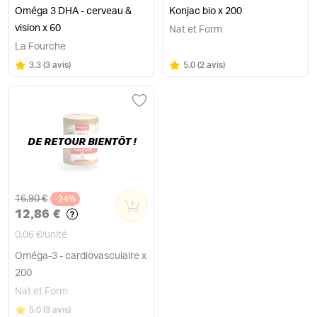
Oméga 3 DHA - cerveau &
Konjac bio x 200
vision x 60
Nat et Form
La Fourche
Note
sur 5
Note
sur 5
3.3
(
3 avis
)
5.0
(
2 avis
)
DE RETOUR BIENTÔT !
Ancien prix
16,90 €
-24%
0
12,86 €
0,06 €
/
unité
Oméga-3 - cardiovasculaire x
200
Nat et Form
Note
sur 5
5.0
(
3 avis
)