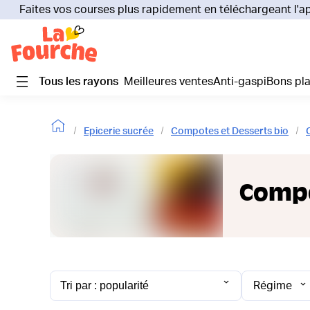
Faites vos courses plus rapidement en téléchargeant l'a
Tous les rayons
Meilleures ventes
Anti-gaspi
Bons pl
Epicerie sucrée
Compotes et Desserts bio
Compo
Régime