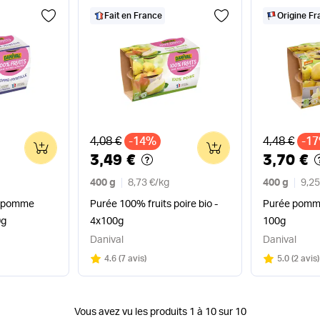
Fait en France
Origine F
Ancien prix
Ancien pri
4,08 €
-14%
4,48 €
-1
0
0
3,49 €
3,70 €
400 g
8,73 €
/
kg
400 g
9,25
s pomme
Purée 100% fruits poire bio -
Purée pomme 
0g
4x100g
100g
Danival
Danival
Note
sur 5
Note
sur 5
4.6
(
7 avis
)
5.0
(
2 avis
)
Vous avez vu les produits 1 à 10 sur 10