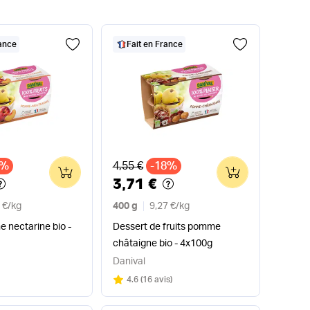
rance
Fait en France
x
Ancien prix
3%
4,55 €
-18%
0
0
3,71 €
 €
/
kg
400 g
9,27 €
/
kg
 nectarine bio -
Dessert de fruits pomme
châtaigne bio - 4x100g
Danival
Note
sur 5
4.6
(
16 avis
)