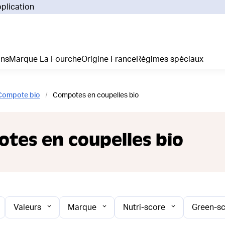
pplication
Pourq
Comm
Prix 
ans
Marque La Fourche
Origine France
Régimes spéciaux
La liv
L'emp
Nos 
Compote bio
Compotes en coupelles bio
Notre
Adhés
Régim
tes en coupelles bio
Je cr
Valeurs
Marque
Nutri-score
Green-s