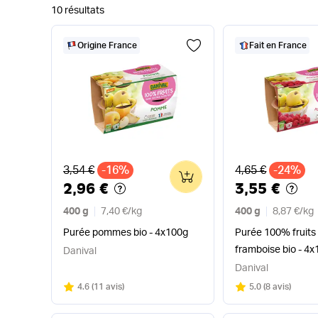
10 résultats
Origine France
Fait en France
Ancien prix
Ancien prix
3,54 €
-16%
4,65 €
-24%
0
2,96 €
3,55 €
400 g
7,40 €
/
kg
400 g
8,87 €
/
kg
Purée pommes bio - 4x100g
Purée 100% fruit
framboise bio - 4
Danival
Danival
Note
sur 5
Note
sur 5
4.6
(
11 avis
)
5.0
(
8 avis
)