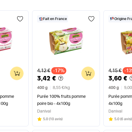
Fait en France
Origine F
Ancien prix
Ancien pri
4,12 €
-17%
4,15 €
-1
0
0
3,42 €
3,60 €
400 g
8,55 €
/
kg
400 g
9,00
s pomme
Purée 100% fruits pomme
Purée pomme
x100g
poire bio - 4x100g
4x100g
Danival
Danival
Note
sur 5
Note
sur 5
5.0
(
10 avis
)
5.0
(
6 avis
)