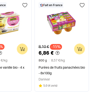
rance
Fait en France
x
Ancien prix
7%
8,10 €
-15%
0
0
6,86 €
 €
/
kg
800 g
8,57 €
/
kg
vanille bio - 4 x
Purées de fruits panachées bio
- 8x100g
Danival
Note
sur 5
5.0
(
4 avis
)