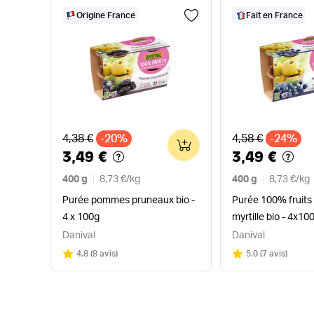
Origine France
Fait en France
Ancien prix
Ancien prix
4,38 €
-20%
4,58 €
-24%
0
3,49 €
3,49 €
400 g
8,73 €
/
kg
400 g
8,73 €
/
kg
Purée pommes pruneaux bio -
Purée 100% fruit
4 x 100g
myrtille bio - 4x10
Danival
Danival
Note
sur 5
Note
sur 5
4.8
(
8 avis
)
5.0
(
7 avis
)