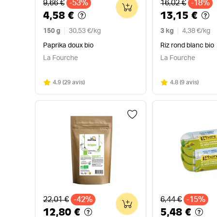
Ancien prix
Ancien prix
9,66 €
-53%
16,02 €
-18%
0
4,58 €
13,15 €
150 g
30,53 €
/
kg
3 kg
4,38 €
/
kg
Paprika doux bio
Riz rond blanc bio
La Fourche
La Fourche
Note
sur 5
Note
sur 5
4.9
(
29 avis
)
4.8
(
9 avis
)
Ancien prix
Ancien prix
22,01 €
-42%
6,44 €
-15%
0
12,80 €
5,48 €