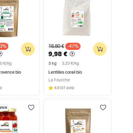
x
Ancien prix
33%
18,80 €
-47%
0
0
9,98 €
0 €
/
kg
3 kg
3,33 €
/
kg
rovence bio
Lentilles corail bio
La Fourche
Note
sur 5
s
)
4.9
(
37 avis
)
rance