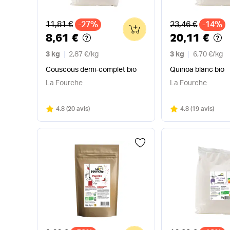
Ancien prix
Ancien prix
11,81 €
-27%
23,46 €
-14%
0
8,61 €
20,11 €
3 kg
2,87 €
/
kg
3 kg
6,70 €
/
kg
Couscous demi-complet bio
Quinoa blanc bio
La Fourche
La Fourche
Note
sur 5
Note
sur 5
4.8
(
20 avis
)
4.8
(
19 avis
)