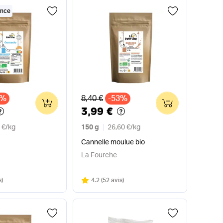
ance
x
Ancien prix
6%
8,40 €
-53%
0
0
3,99 €
 €
/
kg
150 g
26,60 €
/
kg
Cannelle moulue bio
La Fourche
Note
sur 5
s
)
4.2
(
52 avis
)