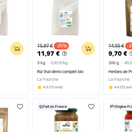
Ancien prix
Ancien pri
15,87 €
-25%
14,55 €
-
0
0
11,97 €
9,70 €
3 kg
3,99 €
/
kg
200 g
48,5
Riz thaï demi complet bio
Herbes de P
La Fourche
La Fourche
Note
sur 5
Note
sur 5
4.9
(
15 avis
)
4.6
(
32 avi
Fait en France
Origine F