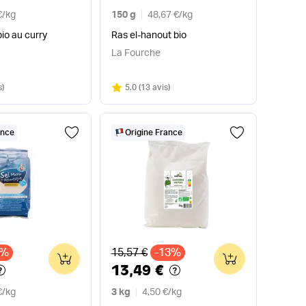
€
/
kg
150 g
48,67 €
/
kg
io au curry
Ras el-hanout bio
La Fourche
Note
sur 5
s
)
5.0
(
13 avis
)
ance
Origine France
x
Ancien prix
5%
15,57 €
-13%
0
0
13,49 €
€
/
kg
3 kg
4,50 €
/
kg