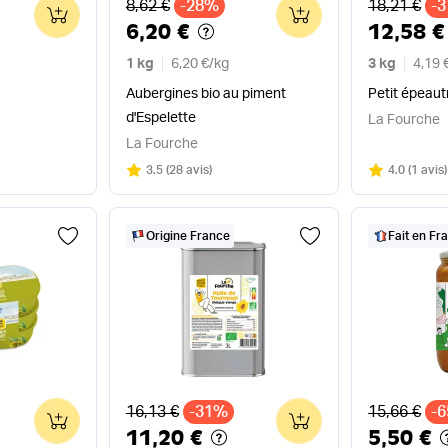
Ancien prix
Ancien pri
8,62 €
-28%
18,21 €
-
0
0
6,20 €
12,58 €
1 kg
6,20 €
/
kg
3 kg
4,19 
Aubergines bio au piment
Petit épeaut
d'Espelette
La Fourche
La Fourche
Note
sur 5
Note
sur 5
3.5
(
28 avis
)
4.0
(
1 avis
)
Origine France
Fait en Fr
Ancien prix
Ancien pri
16,13 €
-31%
15,66 €
-
0
0
11,20 €
5,50 €