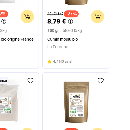
x
Ancien prix
32%
12,09 €
-27%
0
0
8,79 €
€
/
kg
150 g
58,60 €
/
kg
 bio origine France
Cumin moulu bio
La Fourche
Note
sur 5
4.7
(
40 avis
)
rance