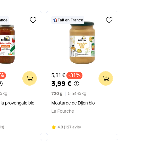
rance
Fait en France
x
Ancien prix
3%
5,81 €
-31%
0
0
3,99 €
€
/
kg
720 g
5,54 €
/
kg
 la provençale bio
Moutarde de Dijon bio
La Fourche
Note
sur 5
is
)
4.8
(
127 avis
)