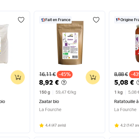
Fait en France
Origine F
Ancien prix
Ancien pri
16,11 €
-45%
8,88 €
-4
0
0
8,92 €
5,08 €
150 g
59,47 €
/
kg
1 kg
5,08 
bio
Zaatar bio
Ratatouille à
La Fourche
La Fourche
Note
sur 5
Note
sur 5
4.4
(
47 avis
)
4.2
(
147 av