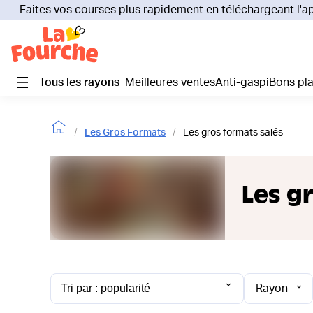
Faites vos courses plus rapidement en téléchargeant l'a
Tous les rayons
Meilleures ventes
Anti-gaspi
Bons pl
Les Gros Formats
Les gros formats salés
Les g
Rayon