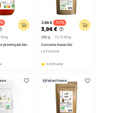
x
Ancien prix
6%
7,96 €
-51%
0
0
3,94 €
 €
/
kg
250 g
15,76 €
/
kg
e provençale bio -
Curcuma moulu bio
La Fourche
Note
sur 5
s
)
4.9
(
39 avis
)
rance
Fait en France