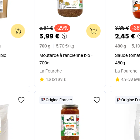
Ancien prix
Ancien pri
5,61 €
-29%
3,85 €
-3
0
0
3,99 €
2,45 €
g
700 g
5,70 €
/
kg
480 g
5,10
 bio
Moutarde à l'ancienne bio -
Sauce tomat
700g
480g
La Fourche
La Fourche
Note
sur 5
Note
sur 5
4.6
(
51 avis
)
4.9
(
38 avi
Origine France
Origine F