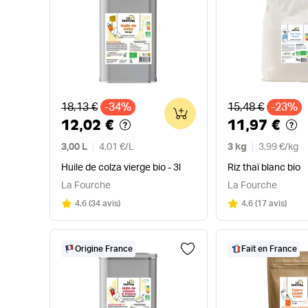
Ancien prix
Ancien prix
18,13 €
-34%
15,48 €
-23%
0
12,02 €
11,97 €
3,00 L
4,01 €
/
L
3 kg
3,99 €
/
kg
Huile de colza vierge bio - 3l
Riz thaï blanc bio
La Fourche
La Fourche
Note
sur 5
Note
sur 5
4.6
(
34 avis
)
4.6
(
17 avis
)
Origine France
Fait en France