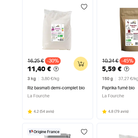
Ancien prix
Ancien prix
16,25 €
-30%
10,24 €
-45%
0
11,40 €
5,59 €
3 kg
3,80 €
/
kg
150 g
37,27 €
/
k
Riz basmati demi-complet bio
Paprika fumé bio
La Fourche
La Fourche
Note
sur 5
Note
sur 5
4.2
(
54 avis
)
4.8
(
79 avis
)
Origine France