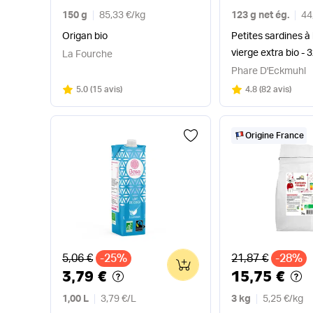
150 g
85,33 €
/
kg
123 g net ég.
44
Origan bio
Petites sardines à l
vierge extra bio - 
La Fourche
Phare D'Eckmuhl
Note
sur 5
Note
sur 5
5.0
(
15 avis
)
4.8
(
82 avis
)
Origine France
Ancien prix
Ancien prix
5,06 €
-25%
21,87 €
-28%
0
3,79 €
15,75 €
1,00 L
3,79 €
/
L
3 kg
5,25 €
/
kg