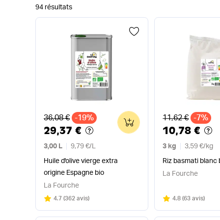
94 résultats
Ancien prix
Ancien prix
36,08 €
-19%
11,62 €
-7%
0
29,37 €
10,78 €
3,00 L
9,79 €
/
L
3 kg
3,59 €
/
kg
Huile d'olive vierge extra
Riz basmati blanc 
origine Espagne bio
La Fourche
La Fourche
Note
sur 5
Note
sur 5
4.7
(
362 avis
)
4.8
(
63 avis
)