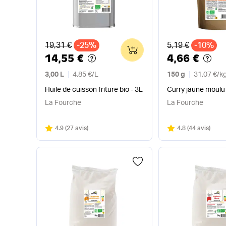
Ancien prix
Ancien prix
19,31 €
-25%
5,19 €
-10%
0
14,55 €
4,66 €
3,00 L
4,85 €
/
L
150 g
31,07 €
/
k
Huile de cuisson friture bio - 3L
Curry jaune moulu
La Fourche
La Fourche
Note
sur 5
Note
sur 5
4.9
(
27 avis
)
4.8
(
44 avis
)