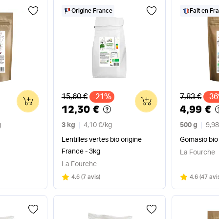
Origine France
Fait en Fr
Ancien prix
Ancien pri
15,60 €
-21%
7,83 €
-3
0
0
12,30 €
4,99 €
g
3 kg
4,10 €
/
kg
500 g
9,98
Lentilles vertes bio origine
Gomasio bio
France - 3kg
La Fourche
La Fourche
Note
sur 5
Note
sur 5
4.6
(
7 avis
)
4.6
(
47 avi