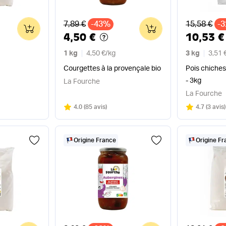
Ancien prix
Ancien pri
7,89 €
-43%
15,58 €
-
0
0
4,50 €
10,53 €
1 kg
4,50 €
/
kg
3 kg
3,51 
Courgettes à la provençale bio
Pois chiches
- 3kg
La Fourche
La Fourche
Note
sur 5
Note
sur 5
4.0
(
85 avis
)
4.7
(
3 avis
)
Origine France
Origine F