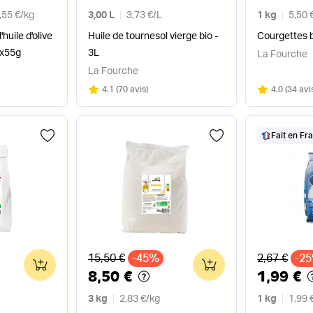
,55 €
/
kg
3,00 L
3,73 €
/
L
1 kg
5,50 
'huile d'olive
Huile de tournesol vierge bio -
Courgettes b
3x55g
3L
La Fourche
La Fourche
Note
sur 5
Note
sur 5
4.1
(
70 avis
)
4.0
(
34 avi
Fait en Fr
Ancien prix
Ancien pri
15,50 €
-45%
2,67 €
-2
0
0
8,50 €
1,99 €
3 kg
2,83 €
/
kg
1 kg
1,99 