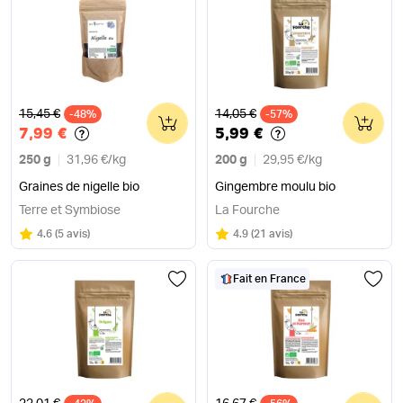
Ancien prix
Ancien prix
15,45 €
14,05 €
-48%
0
-57%
0
7,99 €
5,99 €
250 g
31,96 €
/
kg
200 g
29,95 €
/
kg
Graines de nigelle bio
Gingembre moulu bio
Terre et Symbiose
La Fourche
Note
sur 5
Note
sur 5
4.6
(
5 avis
)
4.9
(
21 avis
)
Fait en France
Ancien prix
Ancien prix