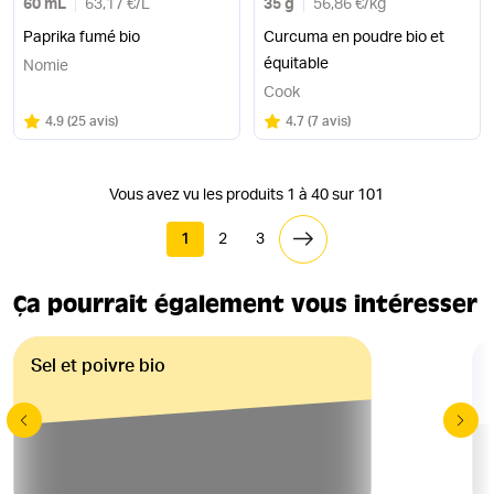
60 mL
63,17 €
/
L
35 g
56,86 €
/
kg
Paprika fumé bio
Curcuma en poudre bio et
équitable
Nomie
Cook
Note
sur 5
Note
sur 5
4.9
(
25 avis
)
4.7
(
7 avis
)
Vous avez vu les produits 1 à 40 sur 101
1
2
3
Ça pourrait également vous intéresser
Sel et poivre bio