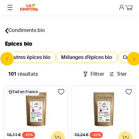
Mon p
Condiments bio
Épices bio
Autres épices bio
Mélanges d'épices bio
Curry 
101
résultats
Filtrer
Trier
Fait en France
Ancien prix
Ancien prix
16,11 €
10,24 €
-45%
0
-45%
0