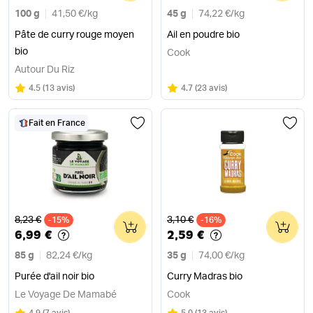
100 g
41,50 €
/
kg
45 g
74,22 €
/
kg
Pâte de curry rouge moyen
Ail en poudre bio
bio
Cook
Autour Du Riz
Note
sur 5
Note
sur 5
4.5
(
13 avis
)
4.7
(
23 avis
)
Fait en France
Ancien prix
Ancien prix
8,23 €
3,10 €
-15%
0
-16%
0
6,99 €
2,59 €
85 g
82,24 €
/
kg
35 g
74,00 €
/
kg
Purée d'ail noir bio
Curry Madras bio
Le Voyage De Mamabé
Cook
Note
sur 5
Note
sur 5