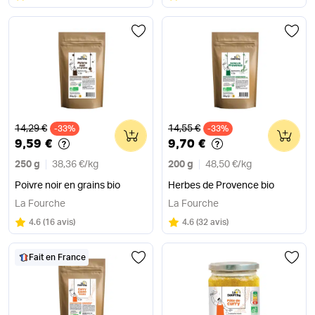
Ancien prix
Ancien prix
14,29 €
14,55 €
-33%
0
-33%
0
9,59 €
9,70 €
250 g
38,36 €
/
kg
200 g
48,50 €
/
kg
Poivre noir en grains bio
Herbes de Provence bio
La Fourche
La Fourche
Note
sur 5
Note
sur 5
4.6
(
16 avis
)
4.6
(
32 avis
)
Fait en France