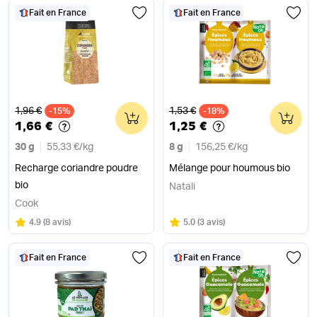
Fait en France
Fait en France
Ancien prix
Ancien prix
1,96 €
1,53 €
-15%
0
-18%
0
1,66 €
1,25 €
30 g
55,33 €
/
kg
8 g
156,25 €
/
kg
Recharge coriandre poudre
Mélange pour houmous bio
bio
Natali
Cook
Note
sur 5
Note
sur 5
4.9
(
8 avis
)
5.0
(
3 avis
)
Fait en France
Fait en France