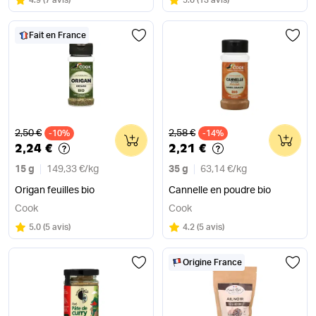
4.9
(
7 avis
)
5.0
(
13 avis
)
Fait en France
Ancien prix
Ancien prix
2,50 €
2,58 €
-10%
0
-14%
0
2,24 €
2,21 €
15 g
149,33 €
/
kg
35 g
63,14 €
/
kg
Origan feuilles bio
Cannelle en poudre bio
Cook
Cook
Note
sur 5
Note
sur 5
5.0
(
5 avis
)
4.2
(
5 avis
)
Origine France