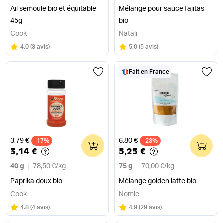
Ail semoule bio et équitable -
Mélange pour sauce fajitas
45g
bio
Cook
Natali
Note
sur 5
Note
sur 5
4.0
(
3 avis
)
5.0
(
5 avis
)
Fait en France
Ancien prix
Ancien prix
3,79 €
6,80 €
-17%
0
-23%
0
3,14 €
5,25 €
40 g
78,50 €
/
kg
75 g
70,00 €
/
kg
Paprika doux bio
Mélange golden latte bio
Cook
Nomie
Note
sur 5
Note
sur 5
4.8
(
4 avis
)
4.9
(
29 avis
)