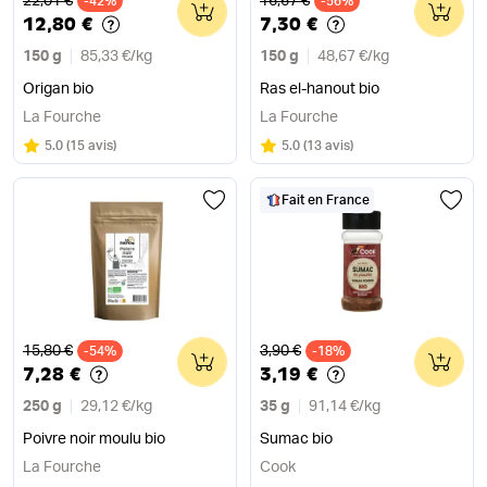
22,01 €
16,67 €
-42%
0
-56%
0
12,80 €
7,30 €
150 g
85,33 €
/
kg
150 g
48,67 €
/
kg
Origan bio
Ras el-hanout bio
La Fourche
La Fourche
Note
sur 5
Note
sur 5
5.0
(
15 avis
)
5.0
(
13 avis
)
Fait en France
Ancien prix
Ancien prix
15,80 €
3,90 €
-54%
0
-18%
0
7,28 €
3,19 €
250 g
29,12 €
/
kg
35 g
91,14 €
/
kg
Poivre noir moulu bio
Sumac bio
La Fourche
Cook