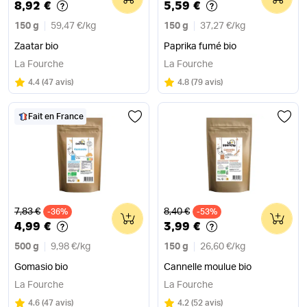
8,92 €
5,59 €
150 g
59,47 €
/
kg
150 g
37,27 €
/
kg
Zaatar bio
Paprika fumé bio
La Fourche
La Fourche
Note
sur 5
Note
sur 5
4.4
(
47 avis
)
4.8
(
79 avis
)
Fait en France
Ancien prix
Ancien prix
7,83 €
8,40 €
-36%
0
-53%
0
4,99 €
3,99 €
500 g
9,98 €
/
kg
150 g
26,60 €
/
kg
Gomasio bio
Cannelle moulue bio
La Fourche
La Fourche
Note
sur 5
Note
sur 5
4.6
(
47 avis
)
4.2
(
52 avis
)