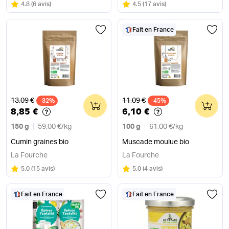
Note
sur 5
Note
sur 5
4.8
(
6 avis
)
4.5
(
17 avis
)
Fait en France
Ancien prix
Ancien prix
13,09 €
11,09 €
-32%
0
-45%
0
8,85 €
6,10 €
150 g
59,00 €
/
kg
100 g
61,00 €
/
kg
Cumin graines bio
Muscade moulue bio
La Fourche
La Fourche
Note
sur 5
Note
sur 5
5.0
(
15 avis
)
5.0
(
4 avis
)
Fait en France
Fait en France