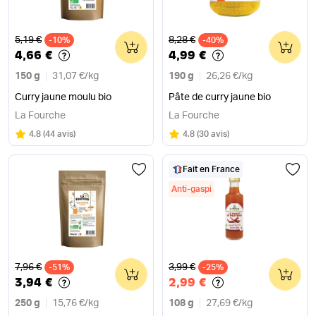
Ancien prix
Ancien prix
5,19 €
8,28 €
-10%
0
-40%
0
4,66 €
4,99 €
150 g
31,07 €
/
kg
190 g
26,26 €
/
kg
Curry jaune moulu bio
Pâte de curry jaune bio
La Fourche
La Fourche
Note
sur 5
Note
sur 5
4.8
(
44 avis
)
4.8
(
30 avis
)
Fait en France
Anti-gaspi
Ancien prix
Ancien prix
7,96 €
3,99 €
-51%
0
-25%
0
3,94 €
2,99 €
250 g
15,76 €
/
kg
108 g
27,69 €
/
kg