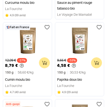
Curcuma moulu bio
Sauce au piment rouge
tabasco bio
La Fourche
Le Voyage De Mamabé
Note
sur 5
4.9
(
39 avis
)
Fait en France
Ancien prix
Ancien prix
12,09 €
9,66 €
-27%
0
-53%
0
8,79 €
4,58 €
150 g
58,60 €
/
kg
150 g
30,53 €
/
kg
Cumin moulu bio
Paprika doux bio
La Fourche
La Fourche
Note
sur 5
Note
sur 5
4.7
(
40 avis
)
4.9
(
29 avis
)
Anti-gaspi