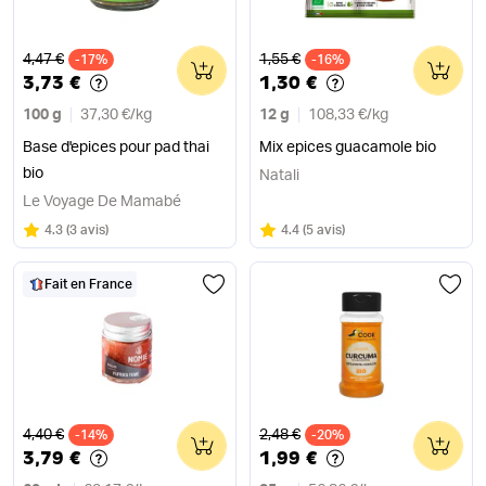
Ancien prix
Ancien prix
4,47 €
1,55 €
-17%
0
-16%
0
3,73 €
1,30 €
100 g
37,30 €
/
kg
12 g
108,33 €
/
kg
Base d'epices pour pad thai
Mix epices guacamole bio
bio
Natali
Le Voyage De Mamabé
Note
sur 5
Note
sur 5
4.3
(
3 avis
)
4.4
(
5 avis
)
Fait en France
Ancien prix
Ancien prix
4,40 €
2,48 €
-14%
0
-20%
0
3,79 €
1,99 €