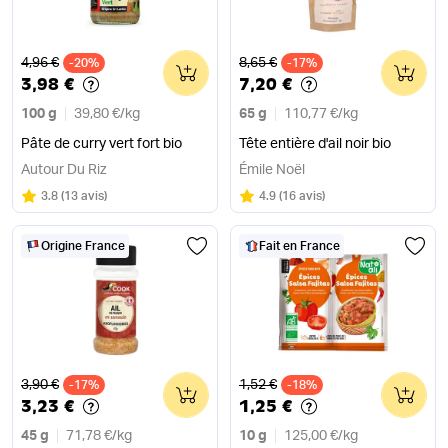
Ancien prix
Ancien prix
4,96 €
8,65 €
-20%
0
-17%
0
3,98 €
7,20 €
100 g
39,80 €
/
kg
65 g
110,77 €
/
kg
Pâte de curry vert fort bio
Tête entière d'ail noir bio
Autour Du Riz
Émile Noël
Note
sur 5
Note
sur 5
3.8
(
13 avis
)
4.9
(
16 avis
)
Origine France
Fait en France
Ancien prix
Ancien prix
3,90 €
1,52 €
-17%
0
-18%
0
3,23 €
1,25 €
45 g
71,78 €
/
kg
10 g
125,00 €
/
kg