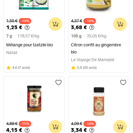
Ancien prix
Ancien prix
1,55 €
4,37 €
-19%
0
-16%
0
1,25 €
3,68 €
7 g
178,57 €
/
kg
105 g
35,05 €
/
kg
Mélange pour tzatziki bio
Citron confit au gingembre
bio
Natali
Le Voyage De Mamabé
Note
sur 5
Note
sur 5
4.6
(
7 avis
)
5.0
(
20 avis
)
Ancien prix
Ancien prix
4,88 €
4,09 €
-15%
0
-18%
0
4,15 €
3,34 €