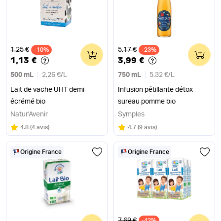
Ancien prix
Ancien prix
1,25 €
5,17 €
-10%
0
-23%
0
1,13 €
3,99 €
500 mL
2,26 €
/
L
750 mL
5,32 €
/
L
Lait de vache UHT demi-
Infusion pétillante détox
écrémé bio
sureau pomme bio
Natur'Avenir
Symples
Note
sur 5
Note
sur 5
4.8
(
4 avis
)
4.7
(
9 avis
)
Origine France
Origine France
Ancien prix
7,69 €
-42%