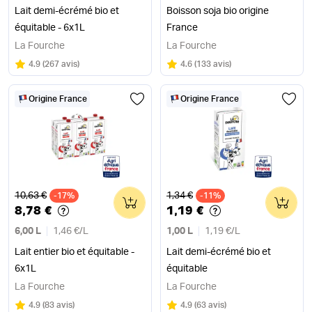
Lait demi-écrémé bio et
Boisson soja bio origine
équitable - 6x1L
France
La Fourche
La Fourche
Note
sur 5
Note
sur 5
4.9
(
267 avis
)
4.6
(
133 avis
)
Origine France
Origine France
Ancien prix
Ancien prix
10,63 €
1,34 €
-17%
0
-11%
0
8,78 €
1,19 €
6,00 L
1,46 €
/
L
1,00 L
1,19 €
/
L
Lait entier bio et équitable -
Lait demi-écrémé bio et
6x1L
équitable
La Fourche
La Fourche
Note
sur 5
Note
sur 5
4.9
(
83 avis
)
4.9
(
63 avis
)