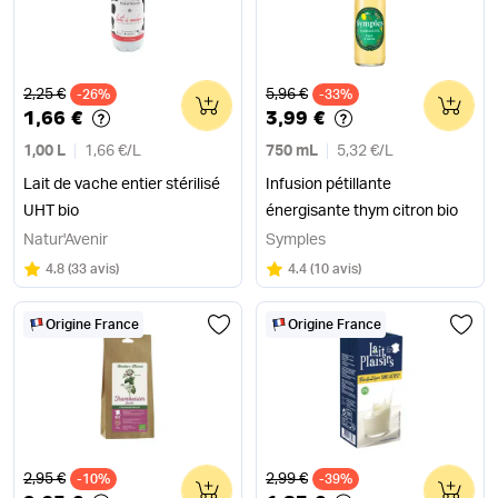
Ancien prix
Ancien prix
2,25 €
5,96 €
-26%
0
-33%
0
1,66 €
3,99 €
1,00 L
1,66 €
/
L
750 mL
5,32 €
/
L
Lait de vache entier stérilisé
Infusion pétillante
UHT bio
énergisante thym citron bio
Natur'Avenir
Symples
Note
sur 5
Note
sur 5
4.8
(
33 avis
)
4.4
(
10 avis
)
Origine France
Origine France
Ancien prix
Ancien prix
2,95 €
2,99 €
-10%
0
-39%
0