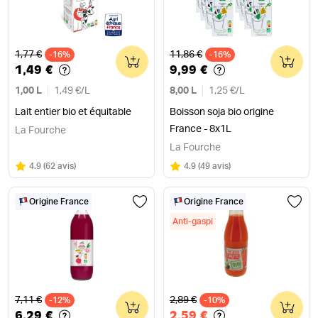
Ancien prix
Ancien prix
1,77 €
11,86 €
-16%
0
-16%
0
1,49 €
9,99 €
1,00 L
1,49 €
/
L
8,00 L
1,25 €
/
L
Lait entier bio et équitable
Boisson soja bio origine
France - 8x1L
La Fourche
La Fourche
Note
sur 5
Note
sur 5
4.9
(
62 avis
)
4.9
(
49 avis
)
Origine France
Origine France
Anti-gaspi
Ancien prix
Ancien prix
7,11 €
2,89 €
-12%
0
-10%
0
6,29 €
2,59 €