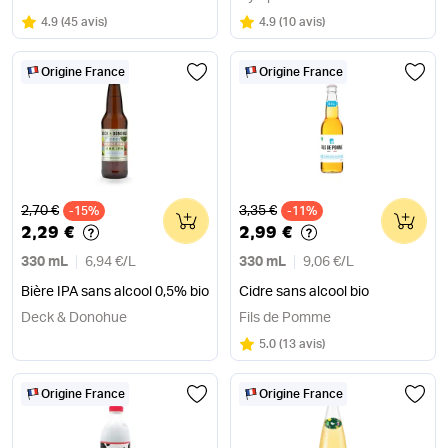
Note
sur 5
Note
sur 5
4.9
(
45 avis
)
4.9
(
10 avis
)
Origine France
Origine France
Ancien prix
Ancien prix
2,70 €
3,35 €
-15%
0
-11%
0
2,29 €
2,99 €
330 mL
6,94 €
/
L
330 mL
9,06 €
/
L
Bière IPA sans alcool 0,5% bio
Cidre sans alcool bio
Deck & Donohue
Fils de Pomme
Note
sur 5
5.0
(
13 avis
)
Origine France
Origine France