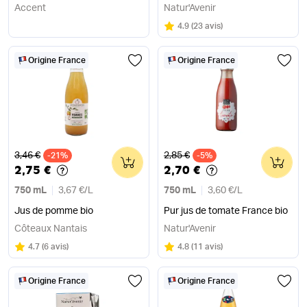
Accent
Natur'Avenir
Note
sur 5
4.9
(
23 avis
)
Origine France
Origine France
Ancien prix
Ancien prix
3,46 €
2,85 €
-21%
0
-5%
0
2,75 €
2,70 €
750 mL
3,67 €
/
L
750 mL
3,60 €
/
L
Jus de pomme bio
Pur jus de tomate France bio
Côteaux Nantais
Natur'Avenir
Note
sur 5
Note
sur 5
4.7
(
6 avis
)
4.8
(
11 avis
)
Origine France
Origine France