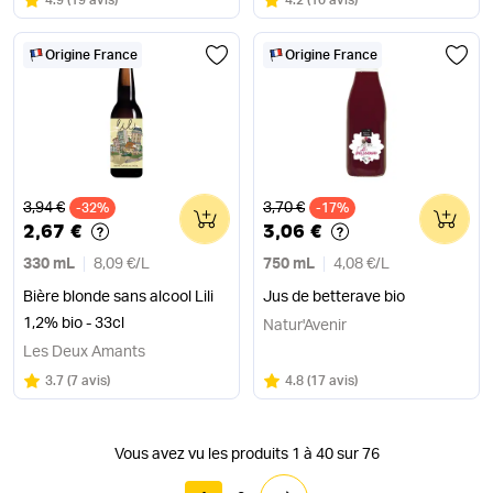
4.9
(
19 avis
)
4.2
(
10 avis
)
Origine France
Origine France
Ancien prix
Ancien prix
3,94 €
3,70 €
-32%
0
-17%
0
2,67 €
3,06 €
330 mL
8,09 €
/
L
750 mL
4,08 €
/
L
Bière blonde sans alcool Lili
Jus de betterave bio
1,2% bio - 33cl
Natur'Avenir
Les Deux Amants
Note
sur 5
Note
sur 5
3.7
(
7 avis
)
4.8
(
17 avis
)
Vous avez vu les produits 1 à 40 sur 76