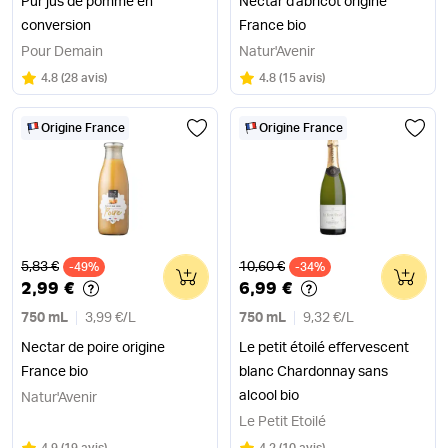
Pur jus de pomme en
Nectar d'abricot origine
conversion
France bio
Pour Demain
Natur'Avenir
Note
sur 5
Note
sur 5
4.8
(
28 avis
)
4.8
(
15 avis
)
Origine France
Origine France
Ancien prix
Ancien prix
5,83 €
10,60 €
-49%
0
-34%
0
2,99 €
6,99 €
750 mL
3,99 €
/
L
750 mL
9,32 €
/
L
Nectar de poire origine
Le petit étoilé effervescent
France bio
blanc Chardonnay sans
alcool bio
Natur'Avenir
Le Petit Etoilé
Note
sur 5
Note
sur 5