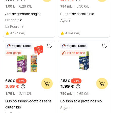
1,00 L
6,29 €
/
L
784 mL
3,30 €
/
L
Jus de grenade origine
Pur jus de carotte bio
France bio
Agidra
La Fourche
Note
sur 5
Note
sur 5
4.1
(
7 avis
)
4.8
(
4 avis
)
Origine France
Origine France
Anti-gaspi
Prix en baisse
Ancien prix
Ancien prix
6,80 €
2,53 €
-46%
0
-21%
0
3,69 €
1,99 €
1,75 L
2,11 €
/
L
750 mL
2,65 €
/
L
Duo boissons végétales sans
Boisson soja protéines bio
gluten bio
Sojade