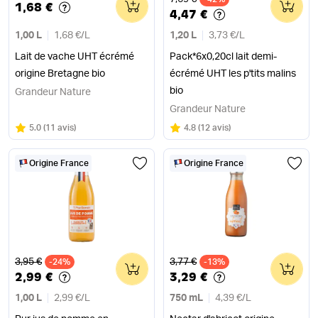
0
0
1,68 €
4,47 €
1,00 L
1,68 €
/
L
1,20 L
3,73 €
/
L
Lait de vache UHT écrémé
Pack*6x0,20cl lait demi-
origine Bretagne bio
écrémé UHT les p'tits malins
bio
Grandeur Nature
Grandeur Nature
Note
sur 5
Note
sur 5
5.0
(
11 avis
)
4.8
(
12 avis
)
Origine France
Origine France
Ancien prix
Ancien prix
3,95 €
3,77 €
-24%
0
-13%
0
2,99 €
3,29 €
1,00 L
2,99 €
/
L
750 mL
4,39 €
/
L