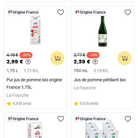
Origine France
Origine France
Ancien prix
Ancien prix
4,18 €
2,77 €
-28%
0
-14%
0
2,99 €
2,39 €
1,75 L
1,71 €
/
L
750 mL
3,19 €
/
L
Pur jus de pomme bio origine
Jus de pomme pétillant bio
France 1,75L
La Fourche
La Fourche
Note
sur 5
Note
sur 5
4.3
(
6 avis
)
5.0
(
5 avis
)
Origine France
Origine France