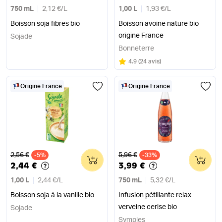
750 mL
2,12 €
/
L
1,00 L
1,93 €
/
L
Boisson soja fibres bio
Boisson avoine nature bio
origine France
Sojade
Bonneterre
Note
sur 5
4.9
(
24 avis
)
Origine France
Origine France
Ancien prix
Ancien prix
2,56 €
5,96 €
-5%
0
-33%
0
2,44 €
3,99 €
1,00 L
2,44 €
/
L
750 mL
5,32 €
/
L
Boisson soja à la vanille bio
Infusion pétillante relax
verveine cerise bio
Sojade
Symples