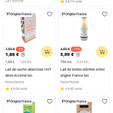
La Fourche
Note
sur 5
4.8
(
14 avis
)
Origine France
Origine France
Ancien prix
Ancien prix
1,95 €
4,80 €
-5%
0
-17%
0
1,86 €
3,99 €
1,00 L
1,86 €
/
L
750 mL
5,32 €
/
L
Lait de vache délactosé UHT
Lait de brebis stérilisé entier
demi-écrémé bio
origine France bio
Natur'Avenir
Natur'Avenir
Note
sur 5
Note
sur 5
4.8
(
34 avis
)
4.9
(
61 avis
)
Origine France
Origine France