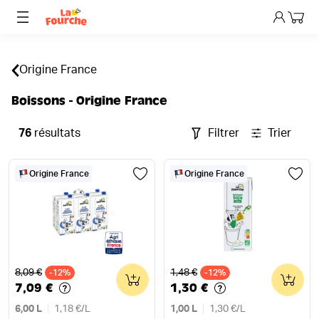
Mon p
Origine France
Boissons - Origine France
76
résultats
Filtrer
Trier
Origine France
Origine France
Ancien prix
Ancien prix
8,09 €
1,48 €
-12%
0
-12%
0
7,09 €
1,30 €
6,00 L
1,18 €
/
L
1,00 L
1,30 €
/
L