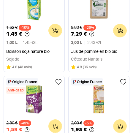
Ancien prix
Ancien prix
1,62 €
9,80 €
-10%
0
-26%
0
1,45 €
7,29 €
1,00 L
1,45 €
/
L
3,00 L
2,43 €
/
L
Boisson soja nature bio
Jus de pomme en bib bio
Sojade
Côteaux Nantais
Note
sur 5
Note
sur 5
4.8
(
43 avis
)
4.8
(
36 avis
)
Origine France
Origine France
Anti-gaspi
Ancien prix
Ancien prix
2,80 €
2,03 €
-43%
0
-5%
0
1,59 €
1,93 €