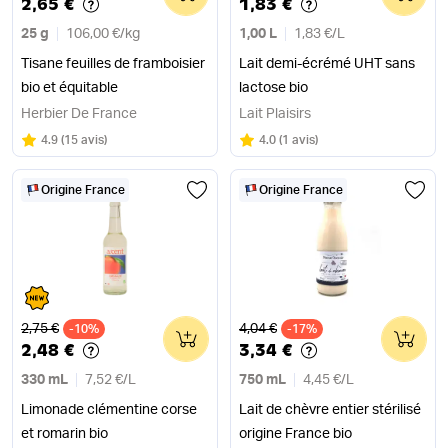
2,65 €
1,83 €
25 g
106,00 €
/
kg
1,00 L
1,83 €
/
L
Tisane feuilles de framboisier
Lait demi-écrémé UHT sans
bio et équitable
lactose bio
Herbier De France
Lait Plaisirs
Note
sur 5
Note
sur 5
4.9
(
15 avis
)
4.0
(
1 avis
)
Origine France
Origine France
Ancien prix
Ancien prix
2,75 €
4,04 €
-10%
0
-17%
0
2,48 €
3,34 €
330 mL
7,52 €
/
L
750 mL
4,45 €
/
L
Limonade clémentine corse
Lait de chèvre entier stérilisé
et romarin bio
origine France bio