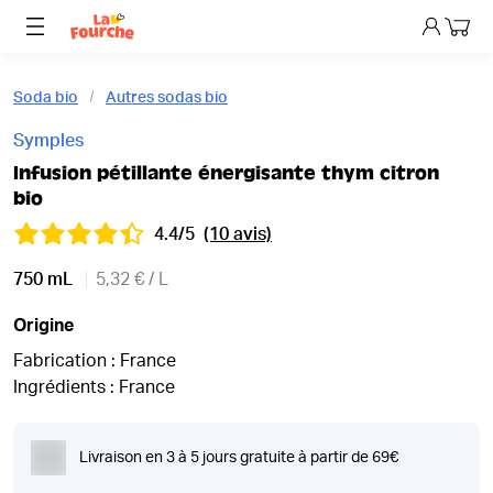
Mon p
Soda bio
Autres sodas bio
Symples
Infusion pétillante énergisante thym citron
bio
4.4/5
(10 avis)
750 mL
5,32 € / L
Origine
Fabrication : France
Ingrédients : France
Livraison en 3 à 5 jours gratuite à partir de 69€