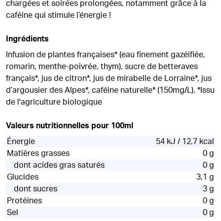
chargées et soirées prolongées, notamment grâce à la
caféine qui stimule l’énergie !
Ingrédients
Infusion de plantes françaises* (eau finement gazéifiée,
romarin, menthe-poivrée, thym), sucre de betteraves
français*, jus de citron*, jus de mirabelle de Lorraine*, jus
d’argousier des Alpes*, caféine naturelle* (150mg/L). *Issu
de l'agriculture biologique
Valeurs nutritionnelles pour 100ml
Énergie
54 kJ / 12,7 kcal
Matières grasses
0 g
dont acides gras saturés
0 g
Glucides
3,1 g
dont sucres
3 g
Protéines
0 g
Sel
0 g