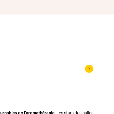
Origine
ournables de l’aromathérapie
. Les stars des huiles