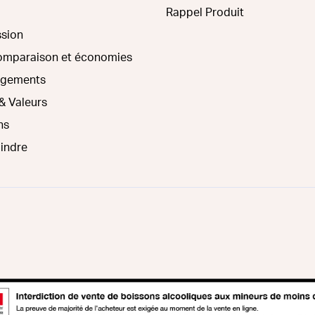
Rappel Produit
ssion
comparaison et économies
agements
& Valeurs
ns
oindre