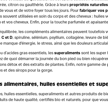
vrée, citron ou gaulthérie. Grâce à leurs
propriétés naturelles
de vous et de votre foyer tous les jours. Pour
fabriquer vos 
s souvent utilisées en soin du corps et des cheveux : huiles
eau et vos cheveux. Enfin, pour la touche parfumée et apaisant
t équilibrée, les compléments alimentaires peuvent toutefoi
,
C et D
, spiruline, sélénium, psyllium, collagène, levure de b
 manque d'énergie, le stress, ainsi que les douleurs articulai
 d’acides gras essentiels, les
superaliments
sont les super 
z de quoi démarrer la journée du bon pied ou bien récupérer 
ssons détox et des extraits de plantes. Enfin, notre gamme 
s et des sirops pour la gorge.
s alimentaires, huiles essentielles et su
uiles essentielles, superaliments et autres produits de bie
ts de haute qualité, certifiés bio et naturels, pour que vous