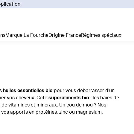
pplication
Pourq
Comm
Prix 
ans
Marque La Fourche
Origine France
Régimes spéciaux
La liv
L'emp
Nos 
Notre
Adhés
Régim
Je cr
os
huiles essentielles bio
pour vous débarrasser d’un
mer vos cheveux. Côté
superaliments bio
: les baies de
n de vitamines et minéraux. Un cou de mou ? Nos
 vos apports en protéines, zinc ou magnésium.