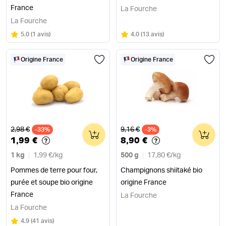
France
La Fourche
La Fourche
Note
sur 5
Note
sur 5
5.0
(
1 avis
)
4.0
(
13 avis
)
Origine France
Origine France
Ancien prix
Ancien prix
2,98 €
9,16 €
-33%
0
-3%
0
1,99 €
8,90 €
1 kg
1,99 €
/
kg
500 g
17,80 €
/
kg
Pommes de terre pour four,
Champignons shiitaké bio
purée et soupe bio origine
origine France
France
La Fourche
La Fourche
Note
sur 5
4.9
(
41 avis
)