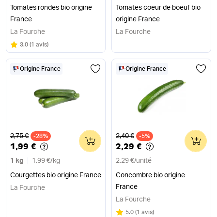
Tomates rondes bio origine
Tomates coeur de boeuf bio
France
origine France
La Fourche
La Fourche
Note
sur 5
3.0
(
1 avis
)
Origine France
Origine France
Ancien prix
Ancien prix
2,75 €
2,40 €
-28%
0
-5%
0
1,99 €
2,29 €
1 kg
1,99 €
/
kg
2,29 €
/
unité
Courgettes bio origine France
Concombre bio origine
France
La Fourche
La Fourche
Note
sur 5
5.0
(
1 avis
)