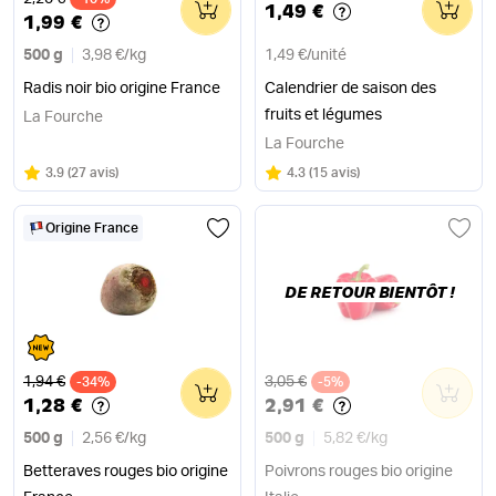
0
0
1,49 €
1,99 €
500 g
3,98 €
/
kg
1,49 €
/
unité
Radis noir bio origine France
Calendrier de saison des
fruits et légumes
La Fourche
La Fourche
Note
sur 5
Note
sur 5
3.9
(
27 avis
)
4.3
(
15 avis
)
Origine France
DE RETOUR BIENTÔT !
Ancien prix
Ancien prix
1,94 €
3,05 €
-34%
0
-5%
0
1,28 €
2,91 €
500 g
2,56 €
/
kg
500 g
5,82 €
/
kg
Betteraves rouges bio origine
Poivrons rouges bio origine