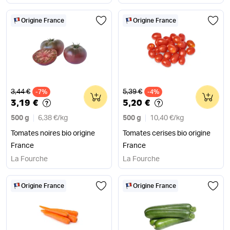
Origine France
Origine France
Ancien prix
Ancien prix
3,44 €
5,39 €
-7%
0
-4%
0
3,19 €
5,20 €
500 g
6,38 €
/
kg
500 g
10,40 €
/
kg
Tomates noires bio origine
Tomates cerises bio origine
France
France
La Fourche
La Fourche
Origine France
Origine France