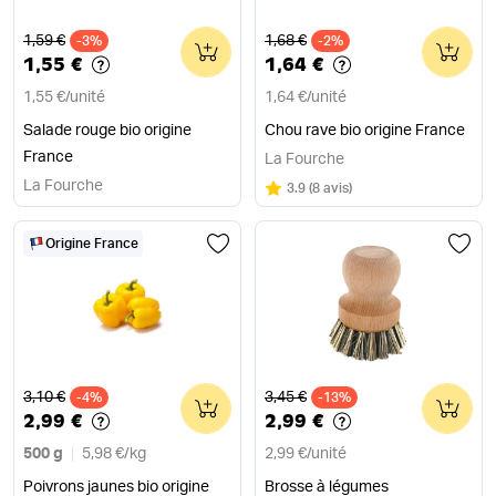
Ancien prix
Ancien prix
1,59 €
1,68 €
-3%
0
-2%
0
1,55 €
1,64 €
1,55 €
/
unité
1,64 €
/
unité
Salade rouge bio origine
Chou rave bio origine France
France
La Fourche
La Fourche
Note
sur 5
3.9
(
8 avis
)
Origine France
Ancien prix
Ancien prix
3,10 €
3,45 €
-4%
0
-13%
0
2,99 €
2,99 €
500 g
5,98 €
/
kg
2,99 €
/
unité
Poivrons jaunes bio origine
Brosse à légumes