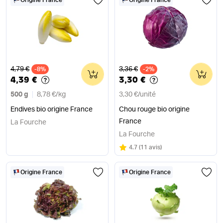
Origine France
Origine France
Ancien prix
Ancien prix
4,79 €
3,36 €
-8%
0
-2%
0
4,39 €
3,30 €
500 g
8,78 €
/
kg
3,30 €
/
unité
Endives bio origine France
Chou rouge bio origine
France
La Fourche
La Fourche
Note
sur 5
4.7
(
11 avis
)
Origine France
Origine France