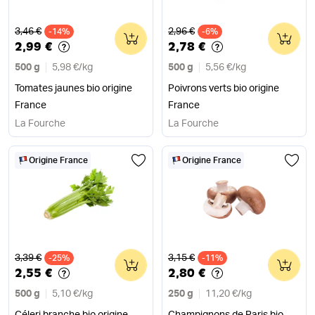
Ancien prix
Ancien prix
3,46 €
2,96 €
-14%
0
-6%
0
2,99 €
2,78 €
500 g
5,98 €
/
kg
500 g
5,56 €
/
kg
Tomates jaunes bio origine
Poivrons verts bio origine
France
France
La Fourche
La Fourche
Origine France
Origine France
Ancien prix
Ancien prix
3,39 €
3,15 €
-25%
0
-11%
0
2,55 €
2,80 €
500 g
5,10 €
/
kg
250 g
11,20 €
/
kg