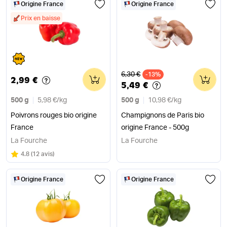
Origine France
Origine France
Prix en baisse
Ancien prix
6,30 €
0
-13%
0
2,99 €
5,49 €
500 g
5,98 €
/
kg
500 g
10,98 €
/
kg
Poivrons rouges bio origine
Champignons de Paris bio
France
origine France - 500g
La Fourche
La Fourche
Note
sur 5
4.8
(
12 avis
)
Origine France
Origine France