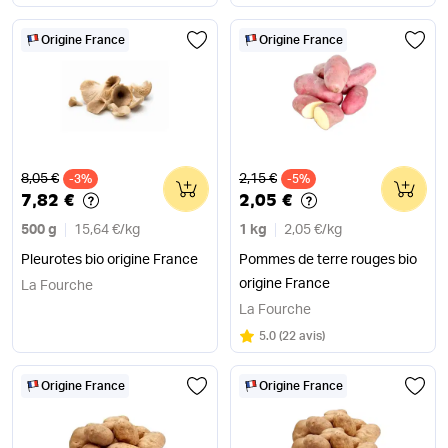
Origine France
Origine France
Ancien prix
Ancien prix
8,05 €
2,15 €
-3%
0
-5%
0
7,82 €
2,05 €
500 g
15,64 €
/
kg
1 kg
2,05 €
/
kg
Pleurotes bio origine France
Pommes de terre rouges bio
origine France
La Fourche
La Fourche
Note
sur 5
5.0
(
22 avis
)
Origine France
Origine France