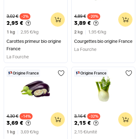
Ancien prix
Ancien prix
3,02 €
4,89 €
-2%
0
-20%
0
2,95 €
3,89 €
1 kg
2,95 €
/
kg
2 kg
1,95 €
/
kg
Carottes primeur bio origine
Courgettes bio origine France
France
La Fourche
La Fourche
Origine France
Origine France
Ancien prix
Ancien prix
4,30 €
3,16 €
-14%
0
-32%
0
3,69 €
2,15 €
1 kg
3,69 €
/
kg
2,15 €
/
unité