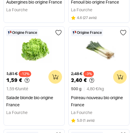
Aubergines bio origine France
Fenouil bio origine France
La Fourche
La Fourche
Note
sur 5
4.6
(
27 avis
)
Origine France
Origine France
Ancien prix
Ancien prix
1,81 €
2,48 €
-12%
0
-3%
0
1,59 €
2,40 €
1,59 €
/
unité
500 g
4,80 €
/
kg
Salade blonde bio origine
Poireau nouveau bio origine
France
France
La Fourche
La Fourche
Note
sur 5
5.0
(
1 avis
)