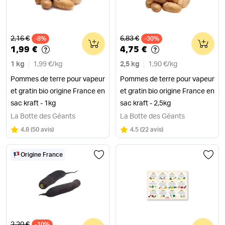
Ancien prix
Ancien prix
2,16 €
6,83 €
-8%
0
-30%
0
1,99 €
4,75 €
1 kg
1,99 €
/
kg
2,5 kg
1,90 €
/
kg
Pommes de terre pour vapeur
Pommes de terre pour vapeur
et gratin bio origine France en
et gratin bio origine France en
sac kraft - 1kg
sac kraft - 2,5kg
La Botte des Géants
La Botte des Géants
Note
sur 5
Note
sur 5
4.8
(
50 avis
)
4.5
(
22 avis
)
Origine France
Ancien prix
2,20 €
-10%