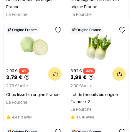
Céleri branche bio origine
Champignons de Paris bio
France
origine France
La Fourche
La Fourche
Origine France
Origine France
Ancien prix
Ancien prix
2,90 €
5,92 €
-4%
0
-33%
0
2,79 €
3,99 €
2,79 €
/
unité
2,00 €
/
unité
Chou lisse bio origine France
Lot de fenouils bio origine
France x 2
La Fourche
La Fourche
Note
sur 5
Note
sur 5
4.4
(
12 avis
)
4.8
(
8 avis
)