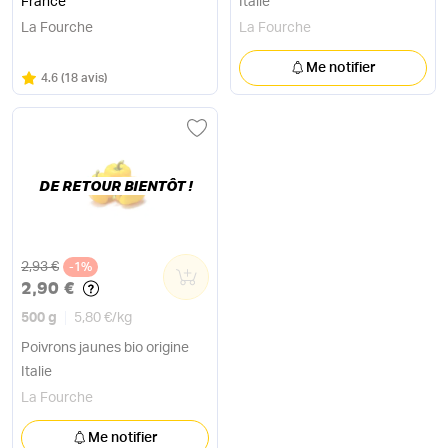
France
Italie
La Fourche
La Fourche
Me notifier
Note
sur 5
4.6
(
18 avis
)
DE RETOUR BIENTÔT !
Ancien prix
2,93 €
-1%
0
2,90 €
500 g
5,80 €
/
kg
Poivrons jaunes bio origine
Italie
La Fourche
Me notifier