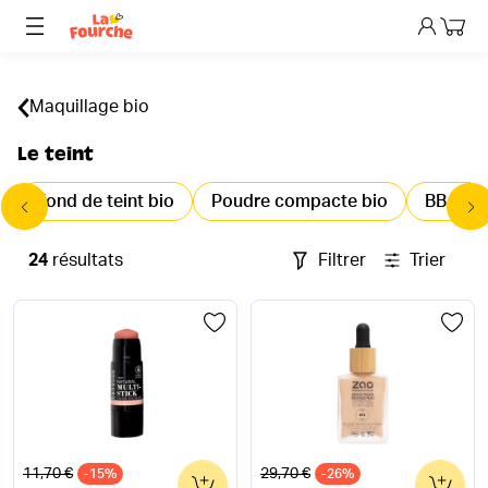
Mon p
Maquillage bio
Le teint
Fond de teint bio
Poudre compacte bio
BB Crè
24
résultats
Filtrer
Trier
Ancien prix
Ancien prix
11,70 €
29,70 €
-15%
0
-26%
0