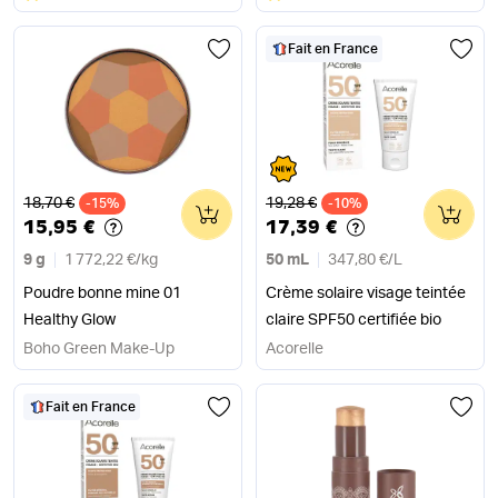
Fait en France
Ancien prix
Ancien prix
18,70 €
19,28 €
-15%
0
-10%
0
15,95 €
17,39 €
9 g
1 772,22 €
/
kg
50 mL
347,80 €
/
L
Poudre bonne mine 01
Crème solaire visage teintée
Healthy Glow
claire SPF50 certifiée bio
Boho Green Make-Up
Acorelle
Fait en France