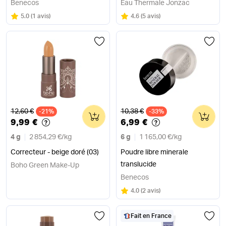
Benecos
Eau Thermale Jonzac
Note
sur 5
Note
sur 5
5.0
(
1 avis
)
4.6
(
5 avis
)
Ancien prix
Ancien prix
12,60 €
10,38 €
-21%
0
-33%
0
9,99 €
6,99 €
4 g
2 854,29 €
/
kg
6 g
1 165,00 €
/
kg
Correcteur - beige doré (03)
Poudre libre minerale
translucide
Boho Green Make-Up
Benecos
Note
sur 5
4.0
(
2 avis
)
Fait en France