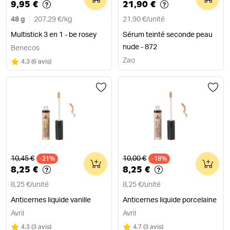
9,95 €
21,90 €
48 g
207,29 €
/
kg
21,90 €
/
unité
Multistick 3 en 1 - be rosey
Sérum teinté seconde peau
nude - 872
Benecos
Zao
Note
sur 5
4.3
(
6 avis
)
Ancien prix
Ancien prix
10,45 €
10,00 €
-21%
0
-18%
0
8,25 €
8,25 €
8,25 €
/
unité
8,25 €
/
unité
Anticernes liquide vanille
Anticernes liquide porcelaine
Avril
Avril
Note
sur 5
Note
sur 5
4.3
(
3 avis
)
4.7
(
3 avis
)