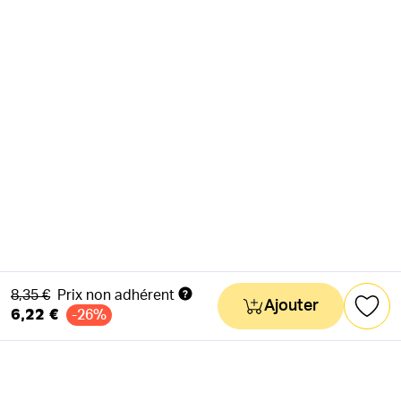
Ancien prix
8,35 €
Prix non adhérent
Ajouter
6,22 €
-26%
NEWSLETTER
Actus & mots doux