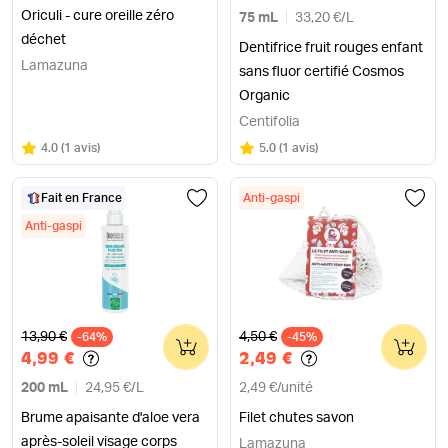
Oriculi - cure oreille zéro
75 mL
33,20 €
/
L
déchet
Dentifrice fruit rouges enfant
Lamazuna
sans fluor certifié Cosmos
Organic
Centifolia
Note
sur 5
Note
sur 5
4.0
(
1 avis
)
5.0
(
1 avis
)
Fait en France
Anti-gaspi
Anti-gaspi
Ancien prix
Ancien prix
13,90 €
4,50 €
-64%
0
-45%
0
4,99 €
2,49 €
200 mL
24,95 €
/
L
2,49 €
/
unité
Brume apaisante d'aloe vera
Filet chutes savon
après-soleil visage corps
Lamazuna