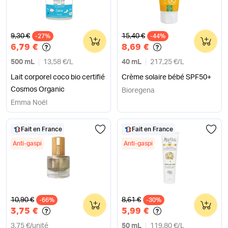
Ancien prix
Ancien prix
9,30 €
15,40 €
-27%
0
-44%
0
6,79 €
8,69 €
500 mL
13,58 €
/
L
40 mL
217,25 €
/
L
Lait corporel coco bio certifié
Crème solaire bébé SPF50+
Cosmos Organic
Bioregena
Emma Noël
Fait en France
Fait en France
Anti-gaspi
Anti-gaspi
Ancien prix
Ancien prix
10,90 €
8,61 €
-66%
0
-30%
0
3,75 €
5,99 €
3,75 €
/
unité
50 mL
119,80 €
/
L