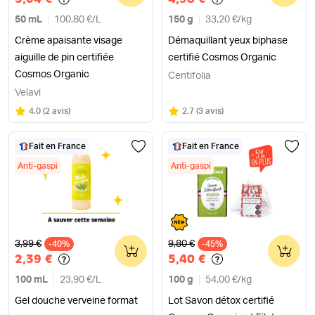
50 mL
100,80 €
/
L
150 g
33,20 €
/
kg
Crème apaisante visage
Démaquillant yeux biphase
aiguille de pin certifiée
certifié Cosmos Organic
Cosmos Organic
Centifolia
Velavi
Note
sur 5
Note
sur 5
4.0
(
2 avis
)
2.7
(
3 avis
)
Fait en France
Fait en France
Anti-gaspi
Anti-gaspi
Ancien prix
Ancien prix
3,99 €
9,80 €
-40%
0
-45%
0
2,39 €
5,40 €
100 mL
23,90 €
/
L
100 g
54,00 €
/
kg
Gel douche verveine format
Lot Savon détox certifié