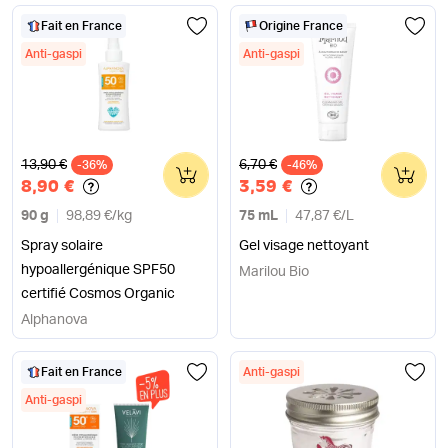
Fait en France
Origine France
Anti-gaspi
Anti-gaspi
Ancien prix
Ancien prix
13,90 €
6,70 €
-36%
0
-46%
0
8,90 €
3,59 €
90 g
98,89 €
/
kg
75 mL
47,87 €
/
L
Spray solaire
Gel visage nettoyant
hypoallergénique SPF50
Marilou Bio
certifié Cosmos Organic
Alphanova
Fait en France
Anti-gaspi
Anti-gaspi