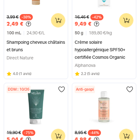
Ancien prix
Ancien prix
3,99 €
16,46 €
-38%
0
-42%
0
2,49 €
9,49 €
100 mL
24,90 €
/
L
50 g
189,80 €
/
kg
Shampoing cheveux châtains
Crème solaire
et bruns
hypoallergénique SPF50+
certifiée Cosmos Organic
Direct Nature
Alphanova
Note
sur 5
Note
sur 5
4.0
(
1 avis
)
2.2
(
5 avis
)
DDM : 10/26
Anti-gaspi
Ancien prix
Ancien prix
19,90 €
8,95 €
-75%
0
-44%
0
5,04 €
4,98 €