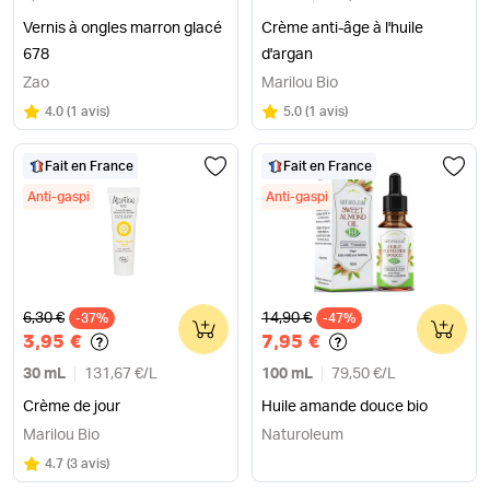
Vernis à ongles marron glacé
Crème anti-âge à l'huile
678
d'argan
Zao
Marilou Bio
Note
sur 5
Note
sur 5
4.0
(
1 avis
)
5.0
(
1 avis
)
Fait en France
Fait en France
Anti-gaspi
Anti-gaspi
Ancien prix
Ancien prix
6,30 €
14,90 €
-37%
0
-47%
0
3,95 €
7,95 €
30 mL
131,67 €
/
L
100 mL
79,50 €
/
L
Crème de jour
Huile amande douce bio
Marilou Bio
Naturoleum
Note
sur 5
4.7
(
3 avis
)