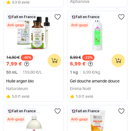
Organic
Alphanova
Note
sur 5
3.3
(
3 avis
)
Fait en France
Fait en France
Anti-gaspi
Anti-gaspi
Ancien prix
Ancien prix
14,90 €
8,99 €
-46%
0
-22%
0
7,99 €
6,99 €
50 mL
159,80 €
/
L
1 kg
6,99 €
/
kg
Huile argan bio
Gel douche amande douce
Naturoleum
Emma Noël
Note
sur 5
Note
sur 5
5.0
(
1 avis
)
1.0
(
1 avis
)
Fait en France
Fait en France
Anti-gaspi
Anti-gaspi