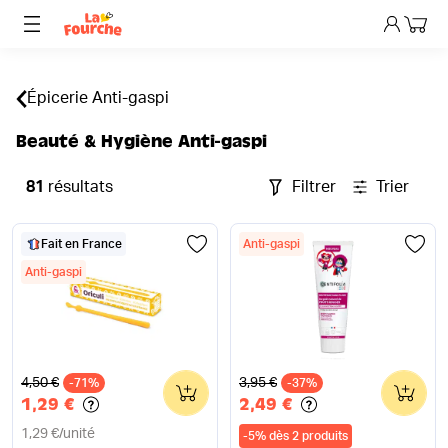
Mon p
Épicerie Anti-gaspi
Beauté & Hygiène Anti-gaspi
81
résultats
Filtrer
Trier
Fait en France
Anti-gaspi
Anti-gaspi
Ancien prix
Ancien prix
4,50 €
3,95 €
-71%
0
-37%
0
1,29 €
2,49 €
1,29 €
/
unité
-
5
%
dès 2 produits