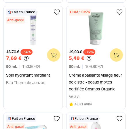
Fait en France
DDM : 10/26
Anti-gaspi
Ancien prix
Ancien prix
16,70 €
19,90 €
-54%
0
-72%
0
7,69 €
5,49 €
50 mL
153,80 €
/
L
50 mL
109,80 €
/
L
Soin hydratant matifiant
Crème apaisante visage fleur
de cistre - peaux mixtes
Eau Thermale Jonzac
certifiée Cosmos Organic
Velavi
Note
sur 5
4.0
(
1 avis
)
Fait en France
Fait en France
Anti-gaspi
Anti-gaspi