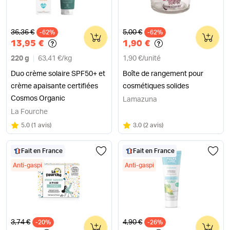
Ancien prix
Ancien prix
36,36 €
5,00 €
-62%
0
-62%
0
13,95 €
1,90 €
220 g
63,41 €
/
kg
1,90 €
/
unité
Duo crème solaire SPF50+ et
Boîte de rangement pour
crème apaisante certifiées
cosmétiques solides
Cosmos Organic
Lamazuna
La Fourche
Note
sur 5
Note
sur 5
5.0
(
1 avis
)
3.0
(
2 avis
)
Fait en France
Fait en France
Anti-gaspi
Anti-gaspi
Ancien prix
Ancien prix
3,74 €
4,90 €
-20%
0
-26%
0