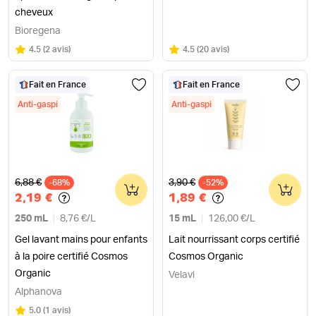
cheveux
Bioregena
Note
sur 5
Note
sur 5
4.5
(
2 avis
)
4.5
(
20 avis
)
Fait en France
Fait en France
Anti-gaspi
Anti-gaspi
Ancien prix
Ancien prix
6,88 €
3,90 €
-68%
0
-52%
0
2,19 €
1,89 €
250 mL
8,76 €
/
L
15 mL
126,00 €
/
L
Gel lavant mains pour enfants
Lait nourrissant corps certifié
à la poire certifié Cosmos
Cosmos Organic
Organic
Velavi
Alphanova
Note
sur 5
5.0
(
1 avis
)