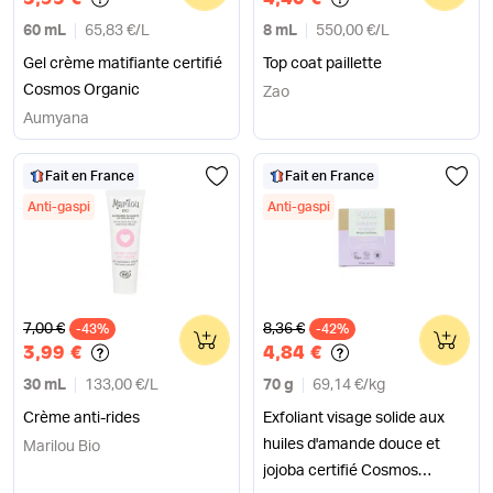
60 mL
65,83 €
/
L
8 mL
550,00 €
/
L
Gel crème matifiante certifié
Top coat paillette
Cosmos Organic
Zao
Aumyana
Fait en France
Fait en France
Anti-gaspi
Anti-gaspi
Ancien prix
Ancien prix
7,00 €
8,36 €
-43%
0
-42%
0
3,99 €
4,84 €
30 mL
133,00 €
/
L
70 g
69,14 €
/
kg
Crème anti-rides
Exfoliant visage solide aux
huiles d'amande douce et
Marilou Bio
jojoba certifié Cosmos