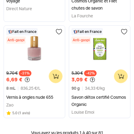
voyage
Cosmos Organic et Filet
chutes de savon
Direct Nature
La Fourche
Fait en France
Fait en France
Anti-gaspi
Anti-gaspi
Ancien prix
Ancien prix
9,70 €
5,30 €
-31%
0
-42%
0
6,69 €
3,09 €
8 mL
836,25 €
/
L
90 g
34,33 €
/
kg
Vernis à ongles nude 655
Savon détox certifié Cosmos
Organic
Zao
Louise Emoi
Note
sur 5
5.0
(
1 avis
)
Vous avez vu les produits 1 à 40 sur 81