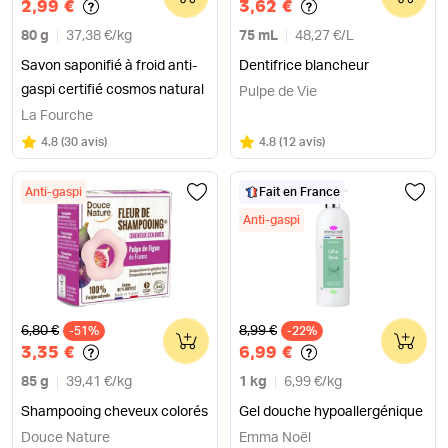
2,99 €
3,62 €
80 g
37,38 €
/
kg
75 mL
48,27 €
/
L
Savon saponifié à froid anti-
Dentifrice blancheur
gaspi certifié cosmos natural
Pulpe de Vie
La Fourche
Note
sur 5
Note
sur 5
4.8
(
30 avis
)
4.8
(
12 avis
)
Anti-gaspi
Fait en France
Anti-gaspi
Ancien prix
Ancien prix
6,80 €
8,99 €
-51%
0
-22%
0
3,35 €
6,99 €
85 g
39,41 €
/
kg
1 kg
6,99 €
/
kg
Shampooing cheveux colorés
Gel douche hypoallergénique
Douce Nature
Emma Noël