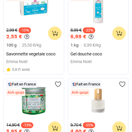
Ancien prix
Ancien prix
2,99 €
8,99 €
-15%
0
-22%
0
2,55 €
6,99 €
100 g
25,50 €
/
kg
1 kg
6,99 €
/
kg
Savonnette vegetale coco
Gel douche coco
Emma Noël
Emma Noël
Note
sur 5
5.0
(
1 avis
)
Fait en France
Fait en France
Anti-gaspi
Anti-gaspi
Ancien prix
Ancien prix
14,90 €
9,70 €
-73%
0
-55%
0
3,95 €
4,40 €