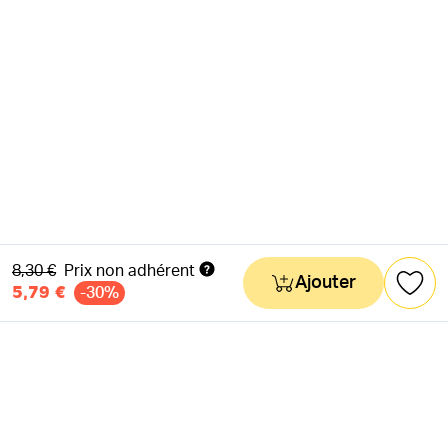
Ancien prix
8,30 €
Prix non adhérent
Ajouter
5,79 €
-30%
NEWSLETTER
Actus & mots doux
Ok