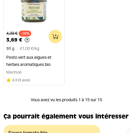
Ancien prix
4,39 €
-16%
0
3,69 €
90 g
41,00 €
/
kg
Pesto vert aux algues et
herbes aromatiques bio
Marinoë
Note
sur 5
4.3
(
3 avis
)
Vous avez vu les produits 1 à 15 sur 15
Ça pourrait également vous intéresser