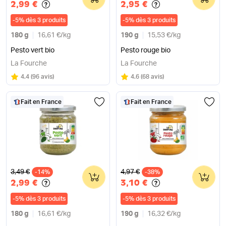
2,99 €
2,95 €
-
5
%
dès 3 produits
-
5
%
dès 3 produits
180 g
16,61 €
/
kg
190 g
15,53 €
/
kg
Pesto vert bio
Pesto rouge bio
La Fourche
La Fourche
Note
sur 5
Note
sur 5
4.4
(
96 avis
)
4.6
(
68 avis
)
Fait en France
Fait en France
Ancien prix
Ancien prix
3,49 €
4,97 €
-14%
0
-38%
0
2,99 €
3,10 €
-
5
%
dès 3 produits
-
5
%
dès 3 produits
180 g
16,61 €
/
kg
190 g
16,32 €
/
kg