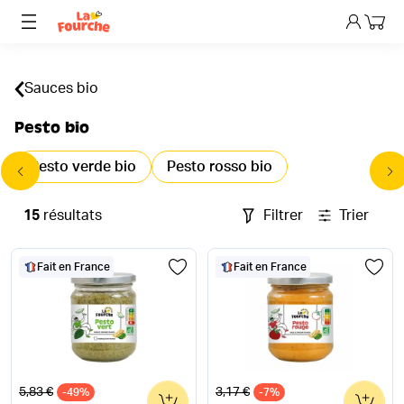
Mon p
Sauces bio
Pesto bio
Pesto verde bio
Pesto rosso bio
15
résultats
Filtrer
Trier
Fait en France
Fait en France
Ancien prix
Ancien prix
5,83 €
3,17 €
-49%
0
-7%
0