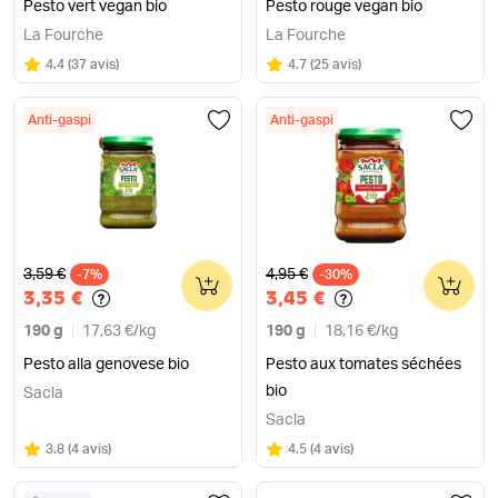
Pesto vert vegan bio
Pesto rouge vegan bio
La Fourche
La Fourche
Note
sur 5
Note
sur 5
4.4
(
37 avis
)
4.7
(
25 avis
)
Anti-gaspi
Anti-gaspi
Ancien prix
Ancien prix
3,59 €
4,95 €
-7%
0
-30%
0
3,35 €
3,45 €
190 g
17,63 €
/
kg
190 g
18,16 €
/
kg
Pesto alla genovese bio
Pesto aux tomates séchées
bio
Sacla
Sacla
Note
sur 5
Note
sur 5
3.8
(
4 avis
)
4.5
(
4 avis
)