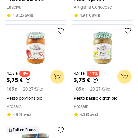
Laselva
Artigiana Genovese
Note
sur 5
Note
sur 5
4.8
(
25 avis
)
4.9
(
10 avis
)
Ancien prix
Ancien prix
4,07 €
4,23 €
-8%
0
-11%
0
3,75 €
3,75 €
185 g
20,27 €
/
kg
185 g
20,27 €
/
kg
Pesto poivrons bio
Pesto basilic citron bio
Prosain
Prosain
Note
sur 5
Note
sur 5
4.6
(
9 avis
)
4.0
(
3 avis
)
Fait en France