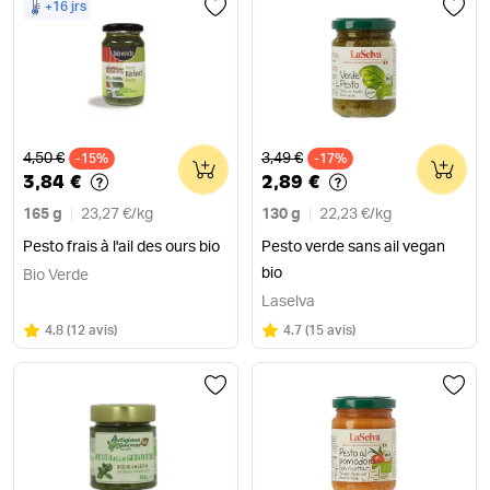
+16 jrs
Ancien prix
Ancien prix
4,50 €
3,49 €
-15%
0
-17%
0
3,84 €
2,89 €
165 g
23,27 €
/
kg
130 g
22,23 €
/
kg
Pesto frais à l'ail des ours bio
Pesto verde sans ail vegan
bio
Bio Verde
Laselva
Note
sur 5
Note
sur 5
4.8
(
12 avis
)
4.7
(
15 avis
)