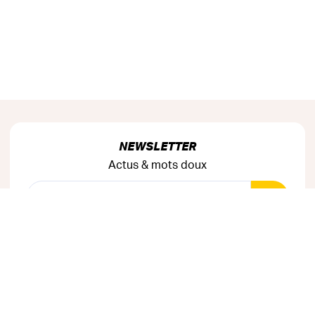
NEWSLETTER
Actus & mots doux
Ok
RÉSEAUX SOCIAUX
Astuces & mauvaises blagues