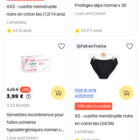
Protèges slips normal x 30
XXS - culotte menstruelle
Love and Green
noire en coton bio (12/14 ans)
Lemahieu
Note
sur 5
Note
sur 5
4.5
(
2 avis
)
3.5
(
11 avis
)
Fait en France
Ancien prix
4,25 €
-6%
0
0
Voir le prix
3,99 €
adhérent
0,33 €
/
unité
-
10
%
dès 3 produits
Serviettes incontinence pour
XS - culotte menstruelle noire
fuites urinaires
en coton bio (34/36)
hypoallergéniques normal x
Lemahieu
12
Love and Green
Note
sur 5