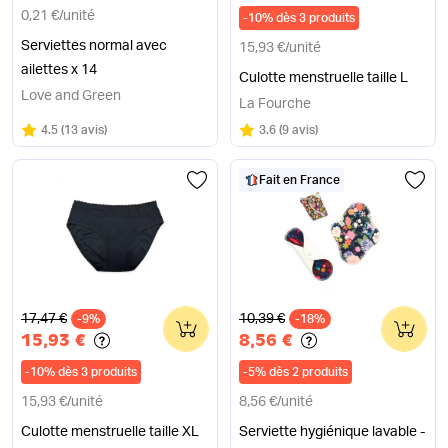
0,21 €
/
unité
-
10
%
dès 3 produits
Serviettes normal avec
15,93 €
/
unité
ailettes x 14
Culotte menstruelle taille L
Love and Green
La Fourche
Note
sur 5
Note
sur 5
4.5
(
13 avis
)
3.6
(
9 avis
)
Fait en France
Ancien prix
Ancien prix
17,47 €
10,39 €
-9%
0
-18%
0
15,93 €
8,56 €
-
10
%
dès 3 produits
-
5
%
dès 2 produits
15,93 €
/
unité
8,56 €
/
unité
Culotte menstruelle taille XL
Serviette hygiénique lavable -