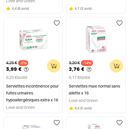
Love and Green
Note
sur 5
Note
sur 5
4.4
(
8 avis
)
4.7
(
3 avis
)
Ancien prix
Ancien prix
4,25 €
3,20 €
-6%
0
-14%
0
3,99 €
2,76 €
0,25 €
/
unité
0,17 €
/
unité
Serviettes incontinence pour
Serviettes maxi normal sans
fuites urinaires
ailette x 16
hypoallergéniques extra x 16
Love and Green
Love and Green
Note
sur 5
4.6
(
5 avis
)