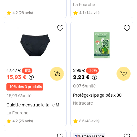
La Fourche
Note
sur 5
Note
sur 5
4.2
(
28 avis
)
4.1
(
14 avis
)
Ancien prix
Ancien prix
17,47 €
2,99 €
-9%
0
-26%
0
15,93 €
2,22 €
0,07 €
/
unité
-
10
%
dès 3 produits
Protège-slips galbés x 30
15,93 €
/
unité
Natracare
Culotte menstruelle taille M
La Fourche
Note
sur 5
Note
sur 5
4.2
(
26 avis
)
3.6
(
43 avis
)
Fait en France