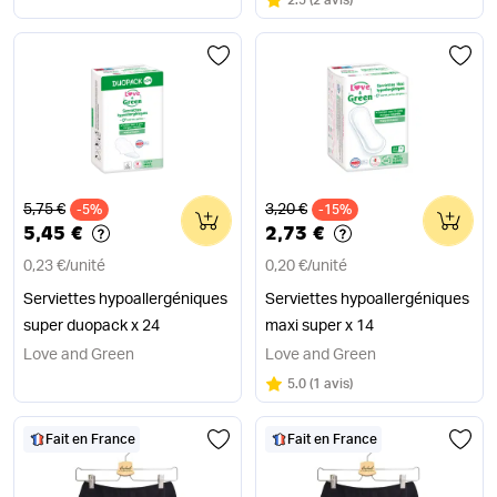
2.5
(
2 avis
)
Ancien prix
Ancien prix
5,75 €
3,20 €
-5%
0
-15%
0
5,45 €
2,73 €
0,23 €
/
unité
0,20 €
/
unité
Serviettes hypoallergéniques
Serviettes hypoallergéniques
super duopack x 24
maxi super x 14
Love and Green
Love and Green
Note
sur 5
5.0
(
1 avis
)
Fait en France
Fait en France