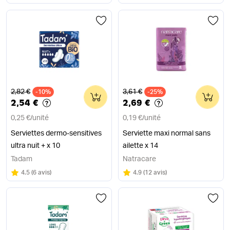
Ancien prix
Ancien prix
2,82 €
3,61 €
-10%
0
-25%
0
2,54 €
2,69 €
0,25 €
/
unité
0,19 €
/
unité
Serviettes dermo-sensitives
Serviette maxi normal sans
ultra nuit + x 10
ailette x 14
Tadam
Natracare
Note
sur 5
Note
sur 5
4.5
(
6 avis
)
4.9
(
12 avis
)