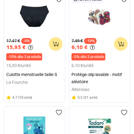
Ancien prix
Ancien prix
17,47 €
7,49 €
-9%
0
-19%
0
15,93 €
6,10 €
-
10
%
dès 3 produits
-
5
%
dès 2 produits
15,93 €
/
unité
6,10 €
/
unité
Culotte menstruelle taille S
Protège-slip lavable - motif
aléatoire
La Fourche
Alterosac
Note
sur 5
Note
sur 5
4.7
(
10 avis
)
3.5
(
21 avis
)