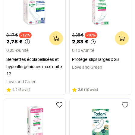
Ancien prix
Ancien prix
3,17 €
3,35 €
-12%
0
-16%
0
2,78 €
2,83 €
0,23 €
/
unité
0,10 €
/
unité
Serviettes écolabellisées et
Protège-slips larges x 28
hypoallergéniques maxi nuit x
Love and Green
12
Love and Green
Note
sur 5
Note
sur 5
4.2
(
5 avis
)
3.9
(
10 avis
)