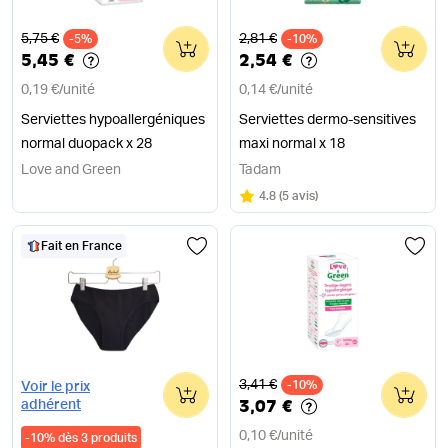
Ancien prix
Ancien prix
5,75 €
2,81 €
-5%
0
-10%
0
5,45 €
2,54 €
0,19 €
/
unité
0,14 €
/
unité
Serviettes hypoallergéniques
Serviettes dermo-sensitives
normal duopack x 28
maxi normal x 18
Love and Green
Tadam
Note
sur 5
4.8
(
5 avis
)
Fait en France
Ancien prix
3,41 €
0
-10%
0
Voir le prix
3,07 €
adhérent
0,10 €
/
unité
-
10
%
dès 3 produits