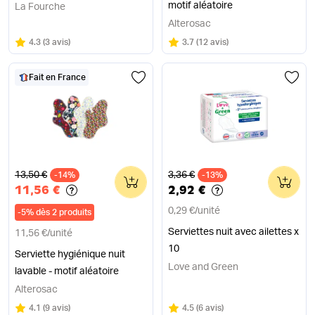
motif aléatoire
La Fourche
Alterosac
Note
sur 5
Note
sur 5
4.3
(
3 avis
)
3.7
(
12 avis
)
Fait en France
Ancien prix
Ancien prix
13,50 €
3,36 €
-14%
0
-13%
0
11,56 €
2,92 €
0,29 €
/
unité
-
5
%
dès 2 produits
Serviettes nuit avec ailettes x
11,56 €
/
unité
10
Serviette hygiénique nuit
Love and Green
lavable - motif aléatoire
Alterosac
Note
sur 5
Note
sur 5
4.1
(
9 avis
)
4.5
(
6 avis
)