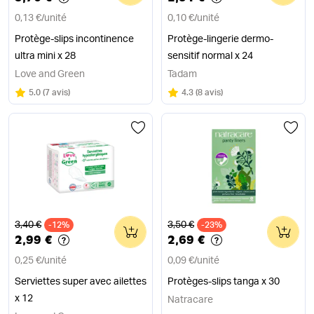
0,13 €
/
unité
0,10 €
/
unité
Protège-slips incontinence
Protège-lingerie dermo-
ultra mini x 28
sensitif normal x 24
Love and Green
Tadam
Note
sur 5
Note
sur 5
5.0
(
7 avis
)
4.3
(
8 avis
)
Ancien prix
Ancien prix
3,40 €
3,50 €
-12%
0
-23%
0
2,99 €
2,69 €
0,25 €
/
unité
0,09 €
/
unité
Serviettes super avec ailettes
Protèges-slips tanga x 30
x 12
Natracare