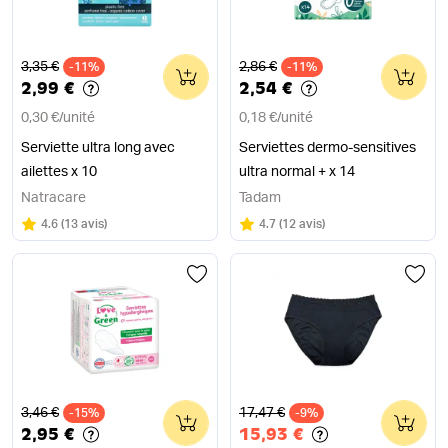
Ancien prix
Ancien prix
3,35 €
2,86 €
-11%
0
-11%
0
2,99 €
2,54 €
0,30 €
/
unité
0,18 €
/
unité
Serviette ultra long avec
Serviettes dermo-sensitives
ailettes x 10
ultra normal + x 14
Natracare
Tadam
Note
sur 5
Note
sur 5
4.6
(
13 avis
)
4.7
(
12 avis
)
Ancien prix
Ancien prix
3,46 €
17,47 €
-15%
0
-9%
0
2,95 €
15,93 €