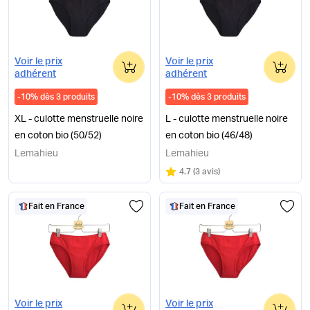
0
0
Voir le prix
Voir le prix
adhérent
adhérent
-
10
%
dès 3 produits
-
10
%
dès 3 produits
XL - culotte menstruelle noire
L - culotte menstruelle noire
en coton bio (50/52)
en coton bio (46/48)
Lemahieu
Lemahieu
Note
sur 5
4.7
(
3 avis
)
Fait en France
Fait en France
0
0
Voir le prix
Voir le prix