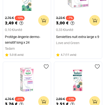
Ancien prix
Ancien prix
2,76 €
3,23 €
-10%
0
-7%
0
2,49 €
3,00 €
0,10 €
/
unité
0,33 €
/
unité
Protège-lingerie dermo-
Serviettes nuit extra large x 9
sensitif long x 24
Love and Green
Tadam
Note
sur 5
Note
sur 5
5.0
(
6 avis
)
4.7
(
11 avis
)
Ancien prix
Ancien prix
4,76 €
2,89 €
-21%
0
-13%
0
3,76 €
2,51 €