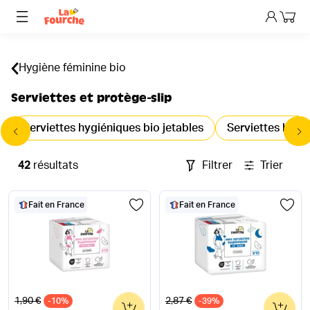
Mon p
Hygiène féminine bio
Serviettes et protège-slip
Serviettes hygiéniques bio jetables
Serviettes hygié
42
résultats
Filtrer
Trier
Fait en France
Fait en France
Ancien prix
Ancien prix
1,90 €
2,87 €
-10%
0
-39%
0