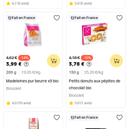
Note
sur 5
Note
sur 5
4.7
(
3 avis
)
5.0
(
5 avis
)
Fait en France
Fait en France
Ancien prix
Ancien prix
4,62 €
4,18 €
-14%
0
-10%
0
3,99 €
3,78 €
200 g
19,95 €
/
kg
150 g
25,20 €
/
kg
Madeleines pur beurre x9 bio
Petits donuts aux pépites de
chocolat bio
Biosoleil
Biosoleil
Note
sur 5
Note
sur 5
4.0
(
10 avis
)
5.0
(
1 avis
)
Fait en France