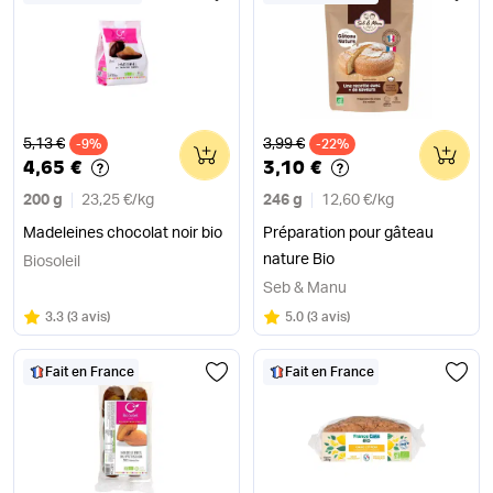
Ancien prix
Ancien prix
5,13 €
3,99 €
-9%
0
-22%
0
4,65 €
3,10 €
200 g
23,25 €
/
kg
246 g
12,60 €
/
kg
Madeleines chocolat noir bio
Préparation pour gâteau
nature Bio
Biosoleil
Seb & Manu
Note
sur 5
Note
sur 5
3.3
(
3 avis
)
5.0
(
3 avis
)
Fait en France
Fait en France