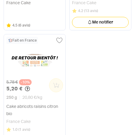
France Cake
France Cake
Note
sur 5
4.2
(
13 avis
)
Me notifier
Note
sur 5
4.5
(
6 avis
)
Fait en France
DE RETOUR BIENTÔT !
Ancien prix
5,78 €
-10%
0
5,20 €
250 g
20,80 €
/
kg
Cake abricots raisins citron
bio
France Cake
Note
sur 5
1.0
(
1 avis
)