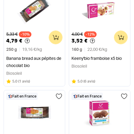
Ancien prix
Ancien prix
5,33 €
4,00 €
-10%
0
-12%
0
4,79 €
3,52 €
250 g
19,16 €
/
kg
160 g
22,00 €
/
kg
Banana bread aux pépites de
Keeny'bio framboise x5 bio
chocolat bio
Biosoleil
Biosoleil
Note
sur 5
Note
sur 5
5.0
(
1 avis
)
5.0
(
6 avis
)
Fait en France
Fait en France