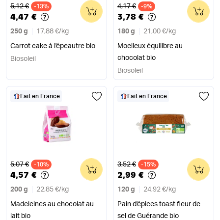
Ancien prix
Ancien prix
5,12 €
4,17 €
-13%
0
-9%
0
4,47 €
3,78 €
250 g
17,88 €
/
kg
180 g
21,00 €
/
kg
Carrot cake à l'épeautre bio
Moelleux équilibre au
chocolat bio
Biosoleil
Biosoleil
Fait en France
Fait en France
Ancien prix
Ancien prix
5,07 €
3,52 €
-10%
0
-15%
0
4,57 €
2,99 €
200 g
22,85 €
/
kg
120 g
24,92 €
/
kg
Madeleines au chocolat au
Pain d'épices toast fleur de
lait bio
sel de Guérande bio