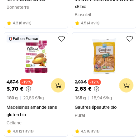
x6 bio
Bonneterre
Biosoleil
Note
sur 5
Note
sur 5
4.2
(
6 avis
)
4.5
(
4 avis
)
Fait en France
Ancien prix
Ancien prix
4,57 €
2,99 €
-19%
0
-12%
0
3,70 €
2,63 €
180 g
20,56 €
/
kg
165 g
15,94 €
/
kg
Madeleines amande sans
Gaufres épeautre bio
gluten bio
Pural
Céliane
Note
sur 5
Note
sur 5
4.0
(
21 avis
)
4.5
(
8 avis
)