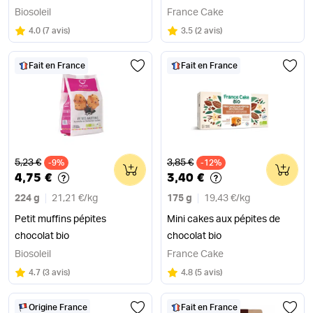
Biosoleil
France Cake
Note
sur 5
Note
sur 5
4.0
(
7 avis
)
3.5
(
2 avis
)
Fait en France
Fait en France
Ancien prix
Ancien prix
5,23 €
3,85 €
-9%
0
-12%
0
4,75 €
3,40 €
224 g
21,21 €
/
kg
175 g
19,43 €
/
kg
Petit muffins pépites
Mini cakes aux pépites de
chocolat bio
chocolat bio
Biosoleil
France Cake
Note
sur 5
Note
sur 5
4.7
(
3 avis
)
4.8
(
5 avis
)
Origine France
Fait en France