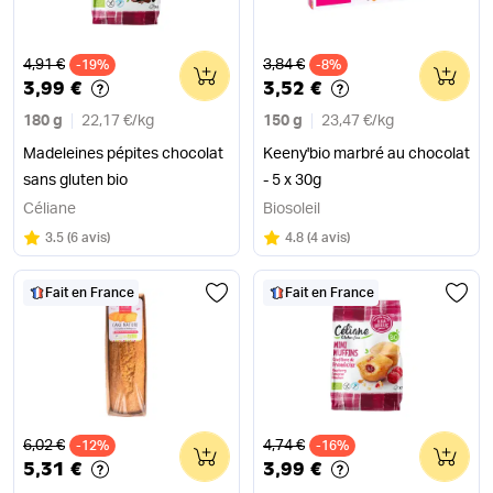
Ancien prix
Ancien prix
4,91 €
3,84 €
-19%
0
-8%
0
3,99 €
3,52 €
180 g
22,17 €
/
kg
150 g
23,47 €
/
kg
Madeleines pépites chocolat
Keeny'bio marbré au chocolat
sans gluten bio
- 5 x 30g
Céliane
Biosoleil
Note
sur 5
Note
sur 5
3.5
(
6 avis
)
4.8
(
4 avis
)
Fait en France
Fait en France
Ancien prix
Ancien prix
6,02 €
4,74 €
-12%
0
-16%
0
5,31 €
3,99 €