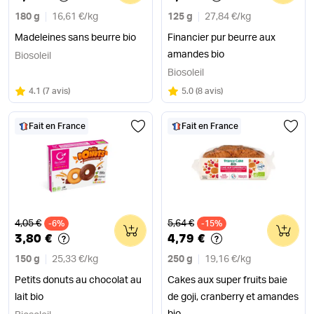
180 g
16,61 €
/
kg
125 g
27,84 €
/
kg
Madeleines sans beurre bio
Financier pur beurre aux
amandes bio
Biosoleil
Biosoleil
Note
sur 5
Note
sur 5
4.1
(
7 avis
)
5.0
(
8 avis
)
Fait en France
Fait en France
Ancien prix
Ancien prix
4,05 €
5,64 €
-6%
0
-15%
0
3,80 €
4,79 €
150 g
25,33 €
/
kg
250 g
19,16 €
/
kg
Petits donuts au chocolat au
Cakes aux super fruits baie
lait bio
de goji, cranberry et amandes