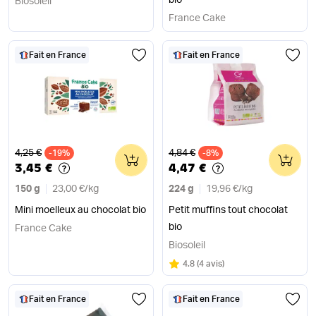
bio
Biosoleil
France Cake
Fait en France
Fait en France
Ancien prix
Ancien prix
4,25 €
4,84 €
-19%
0
-8%
0
3,45 €
4,47 €
150 g
23,00 €
/
kg
224 g
19,96 €
/
kg
Mini moelleux au chocolat bio
Petit muffins tout chocolat
bio
France Cake
Biosoleil
Note
sur 5
4.8
(
4 avis
)
Fait en France
Fait en France