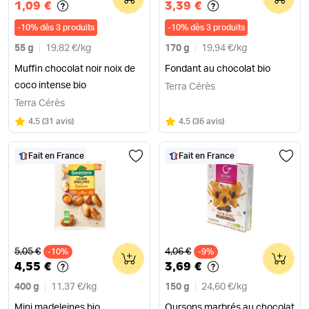
1,09 €
3,39 €
-
10
%
dès 3 produits
-
10
%
dès 3 produits
55 g
19,82 €
/
kg
170 g
19,94 €
/
kg
Muffin chocolat noir noix de
Fondant au chocolat bio
coco intense bio
Terra Cérès
Terra Cérès
Note
sur 5
Note
sur 5
4.5
(
31 avis
)
4.5
(
36 avis
)
Fait en France
Fait en France
Ancien prix
Ancien prix
5,05 €
4,06 €
-10%
0
-9%
0
4,55 €
3,69 €
400 g
11,37 €
/
kg
150 g
24,60 €
/
kg
Mini madeleines bio
Oursons marbrés au chocolat