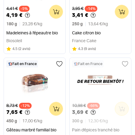
Ancien prix
Ancien prix
4,41 €
3,95 €
-5%
0
-14%
0
4,19 €
3,41 €
180 g
23,28 €
/
kg
250 g
13,64 €
/
kg
Madeleines à l'épeautre bio
Cake citron bio
Biosoleil
France Cake
Note
sur 5
Note
sur 5
4.5
(
2 avis
)
4.3
(
9 avis
)
Fait en France
Fait en France
DE RETOUR BIENTÔT !
Ancien prix
Ancien prix
8,73 €
10,98 €
-12%
0
-66%
0
7,65 €
3,69 €
450 g
17,00 €
/
kg
300 g
12,30 €
/
kg
Gâteau marbré familial bio
Pain d'épices tranché bio