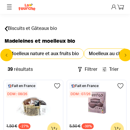
Mon p
Biscuits et Gâteaux bio
Madeleines et moelleux bio
Moelleux nature et aux fruits bio
Moelleux au chocol
39
résultats
Filtrer
Trier
Fait en France
Fait en France
DDM : 08/26
DDM : 07/26
Ancien prix
Ancien prix
1,50 €
5,50 €
-27%
0
-38%
0