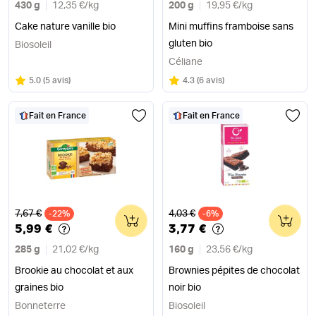
430 g
12,35 €
/
kg
200 g
19,95 €
/
kg
Cake nature vanille bio
Mini muffins framboise sans
gluten bio
Biosoleil
Céliane
Note
sur 5
Note
sur 5
5.0
(
5 avis
)
4.3
(
6 avis
)
Fait en France
Fait en France
Ancien prix
Ancien prix
7,67 €
4,03 €
-22%
0
-6%
0
5,99 €
3,77 €
285 g
21,02 €
/
kg
160 g
23,56 €
/
kg
Brookie au chocolat et aux
Brownies pépites de chocolat
graines bio
noir bio
Bonneterre
Biosoleil