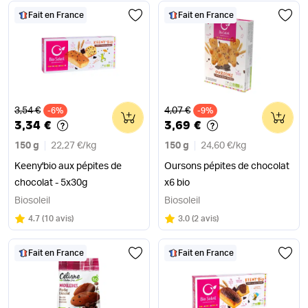
Fait en France
Fait en France
Ancien prix
Ancien prix
3,54 €
4,07 €
-6%
0
-9%
0
3,34 €
3,69 €
150 g
22,27 €
/
kg
150 g
24,60 €
/
kg
Keeny'bio aux pépites de
Oursons pépites de chocolat
chocolat - 5x30g
x6 bio
Biosoleil
Biosoleil
Note
sur 5
Note
sur 5
4.7
(
10 avis
)
3.0
(
2 avis
)
Fait en France
Fait en France