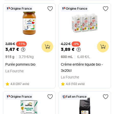
Origine France
Origine France
Ancien prix
Ancien prix
3,89 €
4,22 €
-11%
0
-8%
0
3,47 €
3,89 €
915 g
3,79 €
/
kg
600 mL
6,48 €
/
L
Purée pommes bio
Crème entière liquide bio -
3x20cl
La Fourche
La Fourche
Note
sur 5
Note
sur 5
4.8
(
287 avis
)
4.6
(
102 avis
)
Origine France
Fait en France