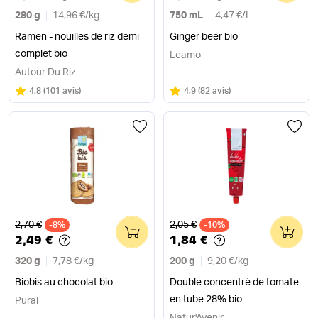
280 g
14,96 €
/
kg
750 mL
4,47 €
/
L
Ramen - nouilles de riz demi
Ginger beer bio
complet bio
Leamo
Autour Du Riz
Note
sur 5
Note
sur 5
4.8
(
101 avis
)
4.9
(
82 avis
)
Ancien prix
Ancien prix
2,70 €
2,05 €
-8%
0
-10%
0
2,49 €
1,84 €
320 g
7,78 €
/
kg
200 g
9,20 €
/
kg
Biobis au chocolat bio
Double concentré de tomate
en tube 28% bio
Pural