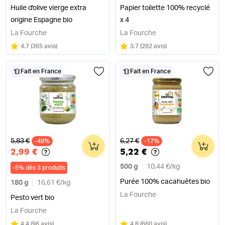
Huile d'olive vierge extra
Papier toilette 100% recyclé
origine Espagne bio
x 4
La Fourche
La Fourche
Note
sur 5
Note
sur 5
4.7
(
365 avis
)
3.7
(
282 avis
)
Fait en France
Fait en France
Ancien prix
Ancien prix
5,83 €
6,27 €
-49%
0
-17%
0
2,99 €
5,22 €
500 g
10,44 €
/
kg
-
5
%
dès 3 produits
Purée 100% cacahuètes bio
180 g
16,61 €
/
kg
La Fourche
Pesto vert bio
La Fourche
Note
sur 5
Note
sur 5
4.4
(
96 avis
)
4.8
(
660 avis
)