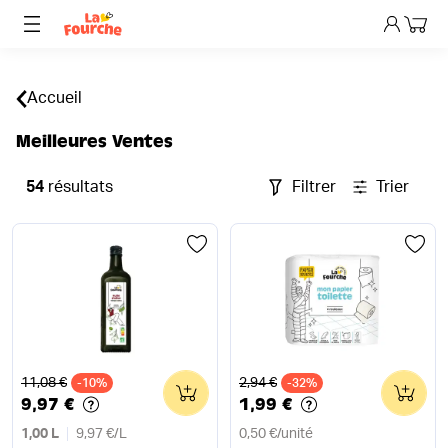
Mon p
Accueil
Meilleures Ventes
54
résultats
Filtrer
Trier
Ancien prix
Ancien prix
11,08 €
2,94 €
-10%
0
-32%
0
9,97 €
1,99 €
1,00 L
9,97 €
/
L
0,50 €
/
unité