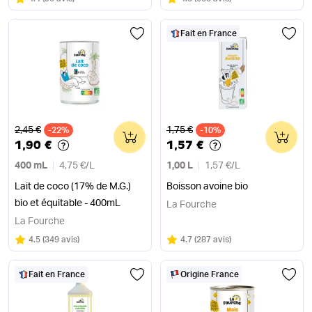
Fait en France
Ancien prix
Ancien prix
2,45 €
1,75 €
-22%
0
-10%
0
1,90 €
1,57 €
400 mL
4,75 €
/
L
1,00 L
1,57 €
/
L
Lait de coco (17% de M.G.)
Boisson avoine bio
bio et équitable - 400mL
La Fourche
La Fourche
Note
sur 5
Note
sur 5
4.5
(
349 avis
)
4.7
(
287 avis
)
Fait en France
Origine France