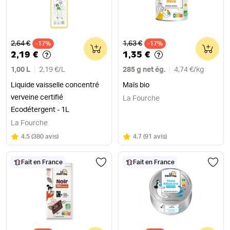
Ancien prix
Ancien prix
2,64 €
1,63 €
-17%
0
-17%
0
2,19 €
1,35 €
1,00 L
2,19 €
/
L
285 g net ég.
4,74 €
/
kg
Liquide vaisselle concentré
Maïs bio
verveine certifié
La Fourche
Ecodétergent - 1L
La Fourche
Note
sur 5
Note
sur 5
4.5
(
380 avis
)
4.7
(
91 avis
)
Fait en France
Fait en France