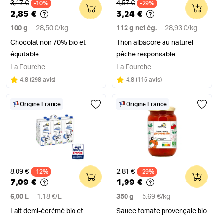
Ancien prix
Ancien prix
3,17 €
4,57 €
-10%
0
-29%
0
2,85 €
3,24 €
100 g
28,50 €
/
kg
112 g net ég.
28,93 €
/
kg
Chocolat noir 70% bio et
Thon albacore au naturel
équitable
pêche responsable
La Fourche
La Fourche
Note
sur 5
Note
sur 5
4.8
(
298 avis
)
4.8
(
116 avis
)
Origine France
Origine France
Ancien prix
Ancien prix
8,09 €
2,81 €
-12%
0
-29%
0
7,09 €
1,99 €
6,00 L
1,18 €
/
L
350 g
5,69 €
/
kg
Lait demi-écrémé bio et
Sauce tomate provençale bio