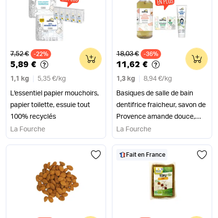
Ancien prix
Ancien prix
7,52 €
18,03 €
-22%
0
-36%
0
5,89 €
11,62 €
1,1 kg
5,35 €
/
kg
1,3 kg
8,94 €
/
kg
L'essentiel papier mouchoirs,
Basiques de salle de bain
papier toilette, essuie tout
dentifrice fraicheur, savon de
100% recyclés
Provence amande douce,
shampoing douche pêche
La Fourche
La Fourche
blanche
Fait en France