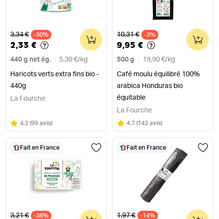
Ancien prix
Ancien prix
3,34 €
10,31 €
-30%
0
-3%
0
2,33 €
9,95 €
440 g net ég.
5,30 €
/
kg
500 g
19,90 €
/
kg
Haricots verts extra fins bio -
Café moulu équilibré 100%
440g
arabica Honduras bio
équitable
La Fourche
La Fourche
Note
sur 5
Note
sur 5
4.2
(
99 avis
)
4.7
(
142 avis
)
Fait en France
Fait en France
Ancien prix
Ancien prix
3,21 €
1,97 €
-38%
0
-14%
0