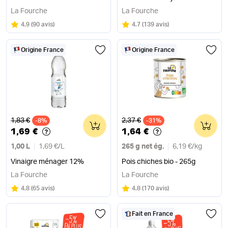
La Fourche
La Fourche
Note
sur 5
Note
sur 5
4.9
(
90 avis
)
4.7
(
139 avis
)
Origine France
Origine France
Ancien prix
Ancien prix
1,83 €
2,37 €
-8%
0
-31%
0
1,69 €
1,64 €
1,00 L
1,69 €
/
L
265 g net ég.
6,19 €
/
kg
Vinaigre ménager 12%
Pois chiches bio - 265g
La Fourche
La Fourche
Note
sur 5
Note
sur 5
4.8
(
65 avis
)
4.8
(
170 avis
)
Fait en France