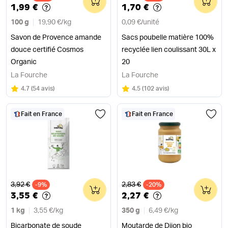
1,99 €
1,70 €
100 g
19,90 €
/
kg
0,09 €
/
unité
Savon de Provence amande
Sacs poubelle matière 100%
douce certifié Cosmos
recyclée lien coulissant 30L x
Organic
20
La Fourche
La Fourche
Note
sur 5
Note
sur 5
4.7
(
54 avis
)
4.5
(
102 avis
)
Fait en France
Fait en France
Ancien prix
Ancien prix
3,92 €
2,83 €
-9%
0
-20%
0
3,55 €
2,27 €
1 kg
3,55 €
/
kg
350 g
6,49 €
/
kg
Bicarbonate de soude
Moutarde de Dijon bio