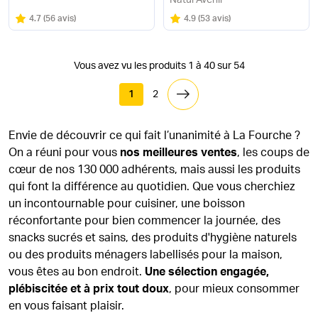
Natur'Avenir
Note
sur 5
Note
sur 5
4.7
(
56 avis
)
4.9
(
53 avis
)
Vous avez vu les produits 1 à 40 sur 54
1
2
Envie de découvrir ce qui fait l’unanimité à La Fourche ?
On a réuni pour vous
nos meilleures ventes
, les coups de
cœur de nos 130 000 adhérents, mais aussi les produits
qui font la différence au quotidien. Que vous cherchiez
un incontournable pour cuisiner, une boisson
réconfortante pour bien commencer la journée, des
snacks sucrés et sains, des produits d'hygiène naturels
ou des produits ménagers labellisés pour la maison,
vous êtes au bon endroit.
Une sélection engagée,
plébiscitée et à prix tout doux
, pour mieux consommer
en vous faisant plaisir.