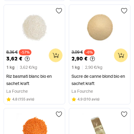
Ancien prix
Ancien prix
8,36 €
3,09 €
-57%
0
-6%
0
3,62 €
2,90 €
1 kg
3,62 €
/
kg
1 kg
2,90 €
/
kg
Riz basmati blanc bio en
Sucre de canne blond bio en
sachet kraft
sachet kraft
La Fourche
La Fourche
Note
sur 5
Note
sur 5
4.8
(
155 avis
)
4.9
(
310 avis
)