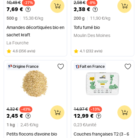
Ancien prix
Ancien prix
10,49 €
2,58 €
-27%
0
-8%
0
7,69 €
2,38 €
500 g
15,38 €
/
kg
200 g
11,90 €
/
kg
Amandes décortiquées bio en
Tofu fumé bio
sachet kraft
Moulin Des Moines
La Fourche
Note
sur 5
Note
sur 5
4.6
(
356 avis
)
4.1
(
232 avis
)
Origine France
Fait en France
Ancien prix
Ancien prix
4,32 €
14,97 €
-43%
0
-13%
0
2,45 €
12,99 €
1 kg
2,45 €
/
kg
0,23 €
/
unité
Petits flocons d'avoine bio
Couches françaises T2 (3 - 6