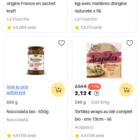
origine France en sachet
kg) avec matières d'origine
kraft
naturelle x 56
La Fourche
La Fourche
Note
sur 5
Note
sur 5
4.9
(
204 avis
)
5.0
(
13 avis
)
Ancien prix
2,54 €
0
-17%
0
Voir le prix
2,12 €
adhérent
650 g
240 g
8,83 €
/
kg
Nocciolata bio - 650g
Tortillas wraps au blé complet
bio - env 19cm - x6
Nocciolata
Acapulco
Note
sur 5
Note
sur 5
4.9
(
133 avis
)
4.4
(
158 avis
)