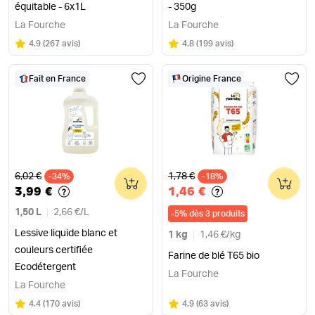
équitable - 6x1L
- 350g
La Fourche
La Fourche
Note
sur 5
Note
sur 5
4.9
(
267 avis
)
4.8
(
199 avis
)
Fait en France
Origine France
Ancien prix
Ancien prix
6,02 €
1,78 €
-34%
0
-18%
0
3,99 €
1,46 €
1,50 L
2,66 €
/
L
-
5
%
dès 3 produits
Lessive liquide blanc et
1 kg
1,46 €
/
kg
couleurs certifiée
Farine de blé T65 bio
Ecodétergent
La Fourche
La Fourche
Note
sur 5
Note
sur 5
4.4
(
170 avis
)
4.9
(
63 avis
)