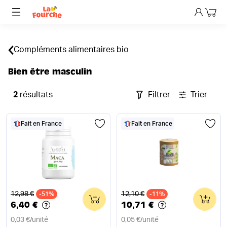
Mon p
Compléments alimentaires bio
Bien être masculin
2
résultats
Filtrer
Trier
Fait en France
Fait en France
Ancien prix
Ancien prix
12,98 €
12,10 €
-51%
0
-11%
0
6,40 €
10,71 €
0,03 €
/
unité
0,05 €
/
unité