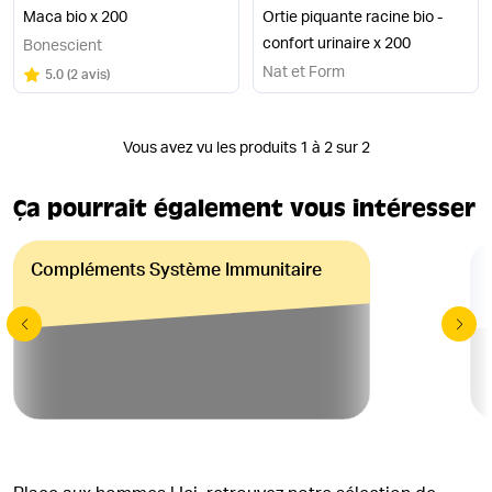
Maca bio x 200
Ortie piquante racine bio -
confort urinaire x 200
Bonescient
Nat et Form
Note
sur 5
5.0
(
2 avis
)
Vous avez vu les produits 1 à 2 sur 2
Ça pourrait également vous intéresser
Compléments Système Immunitaire