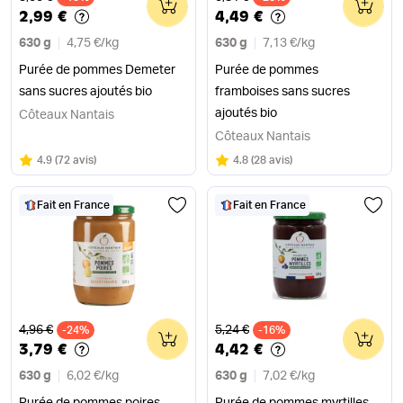
2,99 €
4,49 €
630 g
4,75 €
/
kg
630 g
7,13 €
/
kg
Purée de pommes Demeter
Purée de pommes
sans sucres ajoutés bio
framboises sans sucres
ajoutés bio
Côteaux Nantais
Côteaux Nantais
Note
sur 5
Note
sur 5
4.9
(
72 avis
)
4.8
(
28 avis
)
Fait en France
Fait en France
Ancien prix
Ancien prix
4,96 €
5,24 €
-24%
0
-16%
0
3,79 €
4,42 €
630 g
6,02 €
/
kg
630 g
7,02 €
/
kg