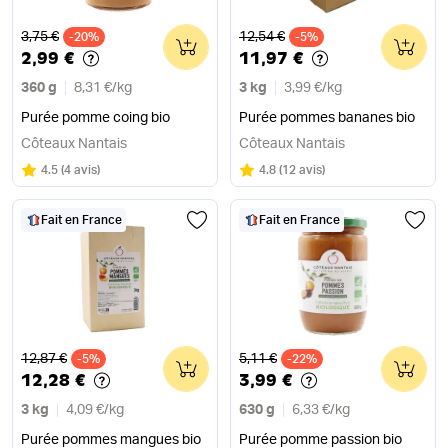
Ancien prix
Ancien prix
3,75 €
12,54 €
-20%
0
-5%
0
2,99 €
11,97 €
360 g
8,31 €
/
kg
3 kg
3,99 €
/
kg
Purée pomme coing bio
Purée pommes bananes bio
Côteaux Nantais
Côteaux Nantais
Note
sur 5
Note
sur 5
4.5
(
4 avis
)
4.8
(
12 avis
)
Fait en France
Fait en France
Ancien prix
Ancien prix
12,87 €
5,11 €
-5%
0
-22%
0
12,28 €
3,99 €
3 kg
4,09 €
/
kg
630 g
6,33 €
/
kg
Purée pommes mangues bio
Purée pomme passion bio