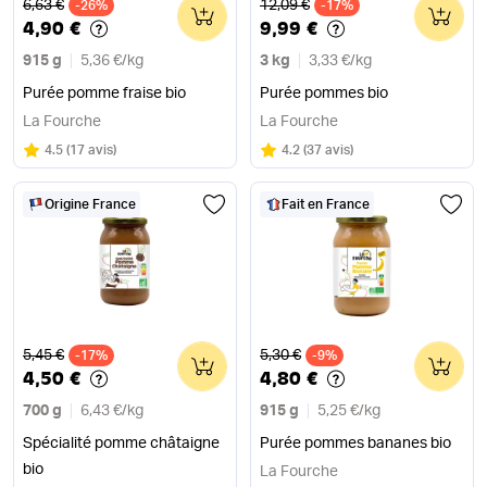
Ancien prix
Ancien prix
6,63 €
12,09 €
-26%
0
-17%
0
4,90 €
9,99 €
915 g
5,36 €
/
kg
3 kg
3,33 €
/
kg
Purée pomme fraise bio
Purée pommes bio
La Fourche
La Fourche
Note
sur 5
Note
sur 5
4.5
(
17 avis
)
4.2
(
37 avis
)
Origine France
Fait en France
Ancien prix
Ancien prix
5,45 €
5,30 €
-17%
0
-9%
0
4,50 €
4,80 €
700 g
6,43 €
/
kg
915 g
5,25 €
/
kg
Spécialité pomme châtaigne
Purée pommes bananes bio
bio
La Fourche