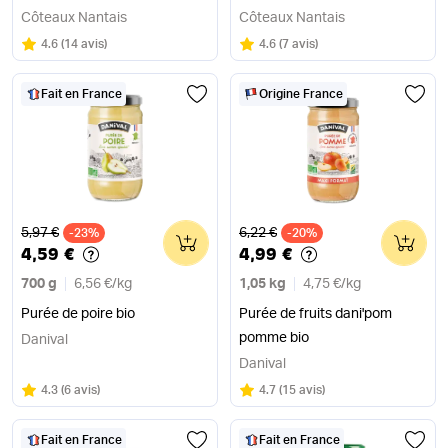
Côteaux Nantais
Côteaux Nantais
Note
sur 5
Note
sur 5
4.6
(
14 avis
)
4.6
(
7 avis
)
Fait en France
Origine France
Ancien prix
Ancien prix
5,97 €
6,22 €
-23%
0
-20%
0
4,59 €
4,99 €
700 g
6,56 €
/
kg
1,05 kg
4,75 €
/
kg
Purée de poire bio
Purée de fruits dani'pom
pomme bio
Danival
Danival
Note
sur 5
Note
sur 5
4.3
(
6 avis
)
4.7
(
15 avis
)
Fait en France
Fait en France