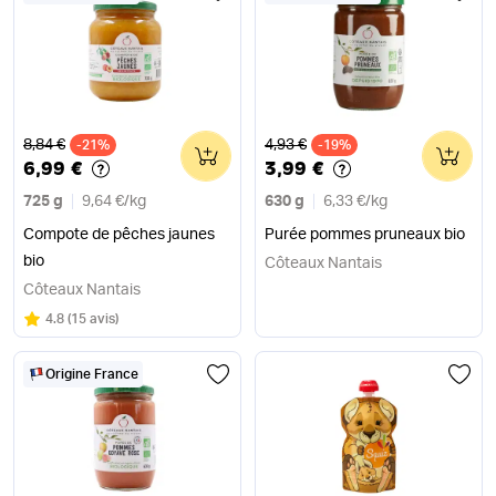
Ancien prix
Ancien prix
8,84 €
4,93 €
-21%
0
-19%
0
6,99 €
3,99 €
725 g
9,64 €
/
kg
630 g
6,33 €
/
kg
Compote de pêches jaunes
Purée pommes pruneaux bio
bio
Côteaux Nantais
Côteaux Nantais
Note
sur 5
4.8
(
15 avis
)
Origine France