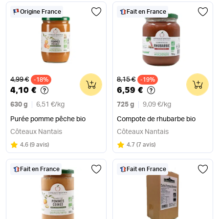
Origine France
Fait en France
Ancien prix
Ancien prix
4,99 €
8,15 €
-18%
0
-19%
0
4,10 €
6,59 €
630 g
6,51 €
/
kg
725 g
9,09 €
/
kg
Purée pomme pêche bio
Compote de rhubarbe bio
Côteaux Nantais
Côteaux Nantais
Note
sur 5
Note
sur 5
4.6
(
9 avis
)
4.7
(
7 avis
)
Fait en France
Fait en France