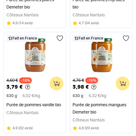
Purée de pommes poires
Purée de pommes myrtilles
Demeter bio
bio
Côteaux Nantais
Côteaux Nantais
Note
sur 5
Note
sur 5
4.9
(
14 avis
)
4.7
(
34 avis
)
Fait en France
Fait en France
Ancien prix
Ancien prix
4,60 €
4,76 €
-18%
0
-16%
0
3,79 €
3,98 €
630 g
6,02 €
/
kg
630 g
6,32 €
/
kg
Purée de pommes vanille bio
Purée de pommes mangues
Demeter bio
Côteaux Nantais
Côteaux Nantais
Note
sur 5
Note
sur 5
4.9
(
32 avis
)
4.8
(
20 avis
)