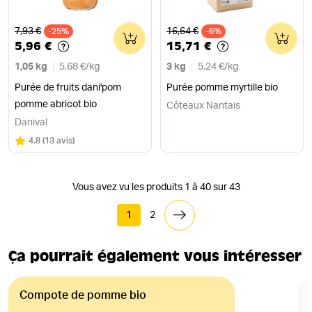
Ancien prix
Ancien prix
7,93 €
16,64 €
-25%
0
-6%
0
5,96 €
15,71 €
1,05 kg
5,68 €
/
kg
3 kg
5,24 €
/
kg
Purée de fruits dani'pom
Purée pomme myrtille bio
pomme abricot bio
Côteaux Nantais
Danival
Note
sur 5
4.8
(
13 avis
)
Vous avez vu les produits 1 à 40 sur 43
1
2
Ça pourrait également vous intéresser
Compote de pomme bio