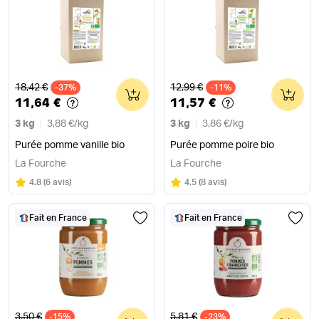
Ancien prix
Ancien prix
18,42 €
12,99 €
-37%
0
-11%
0
11,64 €
11,57 €
3 kg
3,88 €
/
kg
3 kg
3,86 €
/
kg
Purée pomme vanille bio
Purée pomme poire bio
La Fourche
La Fourche
Note
sur 5
Note
sur 5
4.8
(
6 avis
)
4.5
(
8 avis
)
Fait en France
Fait en France
Ancien prix
Ancien prix
3,50 €
5,81 €
-15%
0
-23%
0