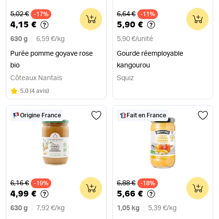
Ancien prix
Ancien prix
5,02 €
6,64 €
-17%
0
-11%
0
4,15 €
5,90 €
630 g
6,59 €
/
kg
5,90 €
/
unité
Purée pomme goyave rose
Gourde réemployable
bio
kangourou
Côteaux Nantais
Squiz
Note
sur 5
5.0
(
4 avis
)
Origine France
Fait en France
Ancien prix
Ancien prix
6,16 €
6,88 €
-19%
0
-18%
0
4,99 €
5,66 €
630 g
7,92 €
/
kg
1,05 kg
5,39 €
/
kg