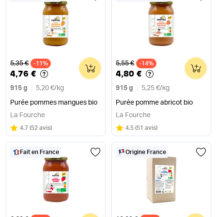
Ancien prix
Ancien prix
5,35 €
5,55 €
-11%
0
-14%
0
4,76 €
4,80 €
915 g
5,20 €
/
kg
915 g
5,25 €
/
kg
Purée pommes mangues bio
Purée pomme abricot bio
La Fourche
La Fourche
Note
sur 5
Note
sur 5
4.7
(
52 avis
)
4.5
(
51 avis
)
Fait en France
Origine France