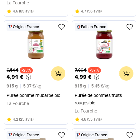
La Fourche
Note
sur 5
Note
sur 5
4.6
(
83 avis
)
4.7
(
56 avis
)
Origine France
Fait en France
Ancien prix
Ancien prix
6,54 €
7,86 €
-25%
0
-37%
0
4,91 €
4,99 €
915 g
5,37 €
/
kg
915 g
5,45 €
/
kg
Purée pomme rhubarbe bio
Purée de pommes fruits
rouges bio
La Fourche
La Fourche
Note
sur 5
Note
sur 5
4.2
(
25 avis
)
4.8
(
55 avis
)
Origine France
Origine France