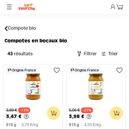
Mon p
Compote bio
Compotes en bocaux bio
43
résultats
Filtrer
Trier
Origine France
Origine France
Ancien prix
Ancien prix
3,89 €
5,06 €
-11%
0
-21%
0
3,47 €
3,98 €
915 g
3,79 €
/
kg
915 g
4,35 €
/
kg