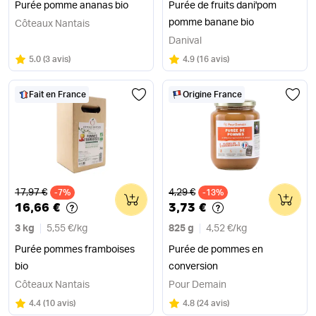
Purée pomme ananas bio
Purée de fruits dani'pom
pomme banane bio
Côteaux Nantais
Danival
Note
sur 5
Note
sur 5
5.0
(
3 avis
)
4.9
(
16 avis
)
Fait en France
Origine France
Ancien prix
Ancien prix
17,97 €
4,29 €
-7%
0
-13%
0
16,66 €
3,73 €
3 kg
5,55 €
/
kg
825 g
4,52 €
/
kg
Purée pommes framboises
Purée de pommes en
bio
conversion
Côteaux Nantais
Pour Demain
Note
sur 5
Note
sur 5
4.4
(
10 avis
)
4.8
(
24 avis
)