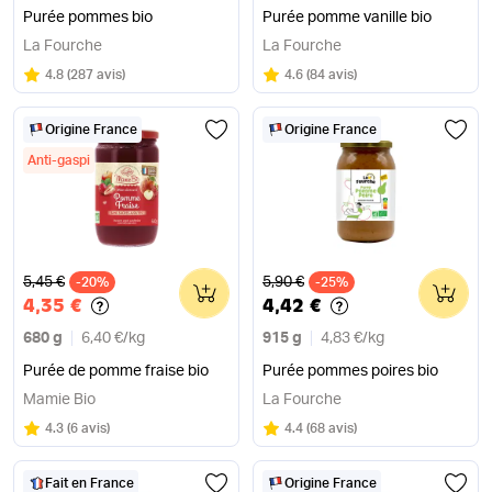
Purée pommes bio
Purée pomme vanille bio
La Fourche
La Fourche
Note
sur 5
Note
sur 5
4.8
(
287 avis
)
4.6
(
84 avis
)
Origine France
Origine France
Anti-gaspi
Ancien prix
Ancien prix
5,45 €
5,90 €
-20%
0
-25%
0
4,35 €
4,42 €
680 g
6,40 €
/
kg
915 g
4,83 €
/
kg
Purée de pomme fraise bio
Purée pommes poires bio
Mamie Bio
La Fourche
Note
sur 5
Note
sur 5
4.3
(
6 avis
)
4.4
(
68 avis
)
Fait en France
Origine France