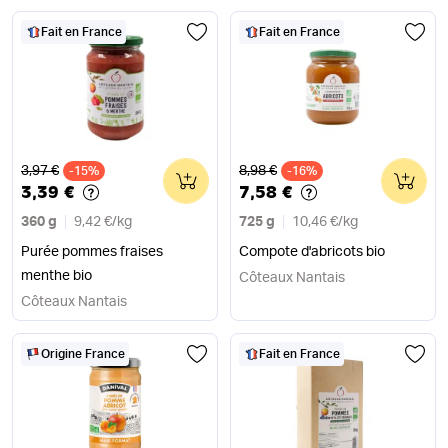
Fait en France
Fait en France
Ancien prix
Ancien prix
3,97 €
8,98 €
-15%
0
-16%
0
3,39 €
7,58 €
360 g
9,42 €
/
kg
725 g
10,46 €
/
kg
Purée pommes fraises
Compote d'abricots bio
menthe bio
Côteaux Nantais
Côteaux Nantais
Origine France
Fait en France