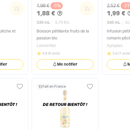
Ancien prix
Ancien pri
1,98 €
-5%
2,52 €
-2
0
0
1,88 €
1,99 €
330 mL
5,70 €
/
L
330 mL
6,
 pêche et
Boisson pétillante fruits de la
Infusion péti
o
passion bio
romarin pêc
Lemon'Aid
Symples
Note
sur 5
Note
sur 5
4.8
(
9 avis
)
5.0
(
1 avis
)
fier
Me notifier
M
Fait en France
IENTÔT !
DE RETOUR BIENTÔT !