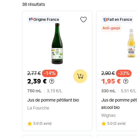
38 résultats
Origine France
Fait en France
Anti-gaspi
Ancien prix
Ancien prix
2,77 €
-14%
2,90 €
-33%
0
2,39 €
1,95 €
750 mL
3,19 €
/
L
330 mL
5,91 €
/
L
Jus de pomme pétillant bio
Jus de pomme péti
alcool bio
La Fourche
Wignac
Note
sur 5
Note
sur 5
5.0
(
5 avis
)
5.0
(
2 avis
)