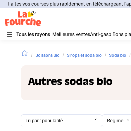
Faites vos courses plus rapidement en téléchargeant l'a
Tous les rayons
Meilleures ventes
Anti-gaspi
Bons pl
Boissons Bio
Sirops et soda bio
Soda bio
Autres sodas bio
Régime