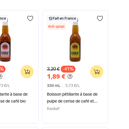
ance
Fait en France
Anti-gaspi
x
Ancien prix
1%
3,20 €
-41%
0
0
1,89 €
73 €
/
L
330 mL
5,73 €
/
L
llante à base de
Boisson pétillante à base de
ise de café bio
pulpe de cerise de café et
gingembre bio
Kaskaf