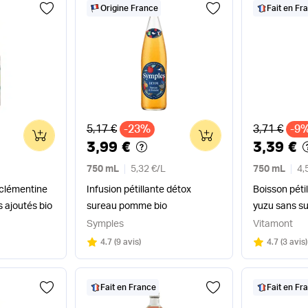
Origine France
Fait en Fr
Ancien prix
Ancien pri
5,17 €
-23%
3,71 €
-9
0
0
3,99 €
3,39 €
750 mL
5,32 €
/
L
750 mL
4,
 clémentine
Infusion pétillante détox
Boisson péti
 ajoutés bio
sureau pomme bio
yuzu sans su
Symples
Vitamont
Note
sur 5
Note
sur 5
4.7
(
9 avis
)
4.7
(
3 avis
)
Fait en France
Fait en Fr