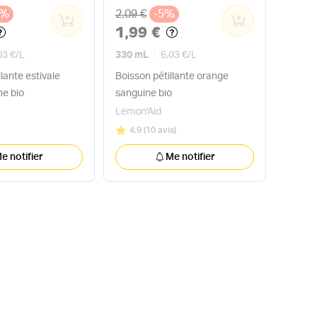
x
Ancien prix
1%
2,09 €
-5%
0
0
1,99 €
03 €
/
L
330 mL
6,03 €
/
L
llante estivale
Boisson pétillante orange
he bio
sanguine bio
Lemon'Aid
Note
sur 5
4.9
(
10 avis
)
e notifier
Me notifier