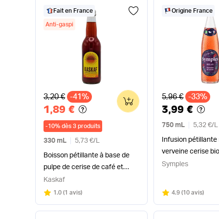
Fait en France
Origine France
Anti-gaspi
Ancien prix
Ancien prix
3,20 €
-41%
5,96 €
-33%
0
1,89 €
3,99 €
750 mL
5,32 €
/
L
-
10
%
dès 3 produits
Infusion pétillante
330 mL
5,73 €
/
L
verveine cerise bi
Boisson pétillante à base de
Symples
pulpe de cerise de café et
orange bio
Kaskaf
Note
sur 5
Note
sur 5
1.0
(
1 avis
)
4.9
(
10 avis
)