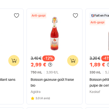
Anti-gaspi
Fait en Fr
Anti-gaspi
Ancien prix
Ancien pri
3,40 €
-12%
3,20 €
-4
0
0
2,99 €
1,89 €
750 mL
3,99 €
/
L
330 mL
5,
llant sans
Boisson gazeuse goût fraise
Boisson péti
bio
pulpe de cer
Agidra
Kaskaf
Note
sur 5
3.0
(
4 avis
)