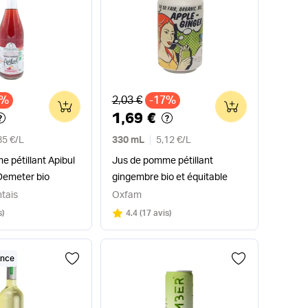
x
Ancien prix
7%
2,03 €
-17%
0
0
1,69 €
85 €
/
L
330 mL
5,12 €
/
L
 pétillant Apibul
Jus de pomme pétillant
Demeter bio
gingembre bio et équitable
tais
Oxfam
Note
sur 5
s
)
4.4
(
17 avis
)
ance