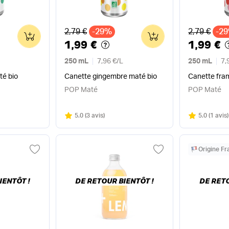
Ancien prix
Ancien pri
2,79 €
-29%
2,79 €
-2
0
0
1,99 €
1,99 €
250 mL
7,96 €
/
L
250 mL
7,
té bio
Canette gingembre maté bio
Canette fra
POP Maté
POP Maté
Note
sur 5
Note
sur 5
5.0
(
3 avis
)
5.0
(
1 avis
)
Origine F
IENTÔT !
DE RETOUR BIENTÔT !
DE RETO