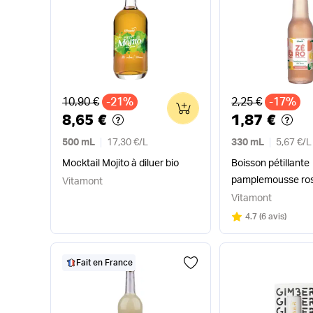
Ancien prix
Ancien prix
10,90 €
-21%
2,25 €
-17%
0
8,65 €
1,87 €
500 mL
17,30 €
/
L
330 mL
5,67 €
/
L
Mocktail Mojito à diluer bio
Boisson pétillante
pamplemousse ros
Vitamont
sans sucres ajouté
Vitamont
Note
sur 5
4.7
(
6 avis
)
Fait en France