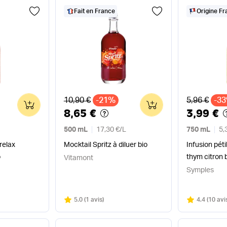
Fait en France
Origine F
Ancien prix
Ancien pri
10,90 €
-21%
5,96 €
-3
0
0
8,65 €
3,99 €
500 mL
17,30 €
/
L
750 mL
5,
 relax
Mocktail Spritz à diluer bio
Infusion pét
o
thym citron 
Vitamont
Symples
Note
sur 5
Note
sur 5
5.0
(
1 avis
)
4.4
(
10 avi