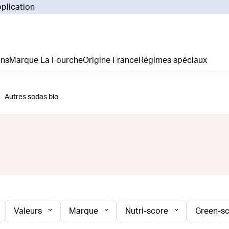
pplication
Pourq
Comm
Prix 
ans
Marque La Fourche
Origine France
Régimes spéciaux
La liv
L'emp
Nos 
Autres sodas bio
Notre
Adhés
Régim
Je cr
Valeurs
Marque
Nutri-score
Green-s