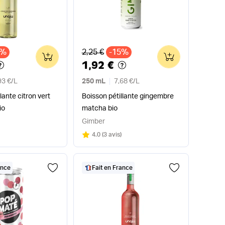
x
Ancien prix
1%
2,25 €
-15%
0
0
1,92 €
93 €
/
L
250 mL
7,68 €
/
L
lante citron vert
Boisson pétillante gingembre
io
matcha bio
Gimber
Note
sur 5
4.0
(
3 avis
)
ance
Fait en France