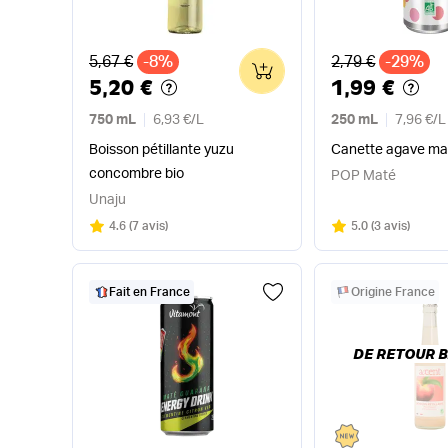
Ancien prix
Ancien prix
5,67 €
-8%
2,79 €
-29%
0
5,20 €
1,99 €
750 mL
6,93 €
/
L
250 mL
7,96 €
/
L
Boisson pétillante yuzu
Canette agave ma
concombre bio
POP Maté
Unaju
Note
sur 5
Note
sur 5
4.6
(
7 avis
)
5.0
(
3 avis
)
Fait en France
Origine France
DE RETOUR B