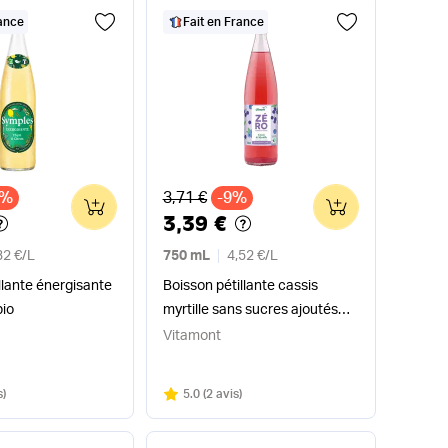
rance
Fait en France
x
Ancien prix
3%
3,71 €
-9%
0
0
3,39 €
32 €
/
L
750 mL
4,52 €
/
L
illante énergisante
Boisson pétillante cassis
bio
myrtille sans sucres ajoutés
bio
Vitamont
Note
sur 5
s
)
5.0
(
2 avis
)