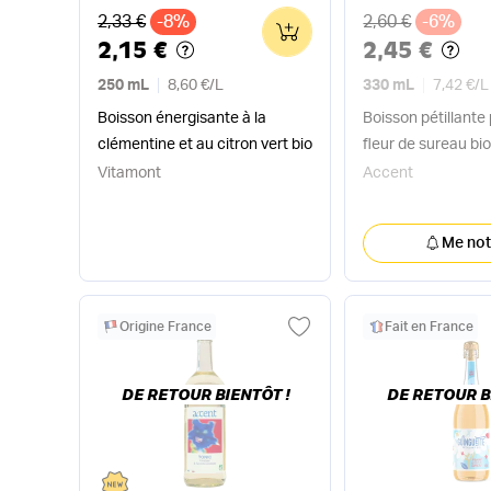
Ancien prix
Ancien prix
2,33 €
-8%
2,60 €
-6%
0
2,15 €
2,45 €
250 mL
8,60 €
/
L
330 mL
7,42 €
/
L
Boisson énergisante à la
Boisson pétillante
clémentine et au citron vert bio
fleur de sureau bi
Vitamont
Accent
Me noti
Origine France
Fait en France
DE RETOUR BIENTÔT !
DE RETOUR B