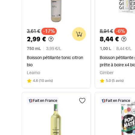
Ancien prix
Ancien prix
3,61 €
-17%
8,94 €
-6%
0
2,99 €
8,44 €
750 mL
3,99 €
/
L
1,00 L
8,44 €
/
L
Boisson pétillante tonic citron
Boisson pétillant
bio
prête à boire x4 bi
Leamo
Gimber
Note
sur 5
Note
sur 5
4.6
(
10 avis
)
5.0
(
5 avis
)
Fait en France
Fait en France