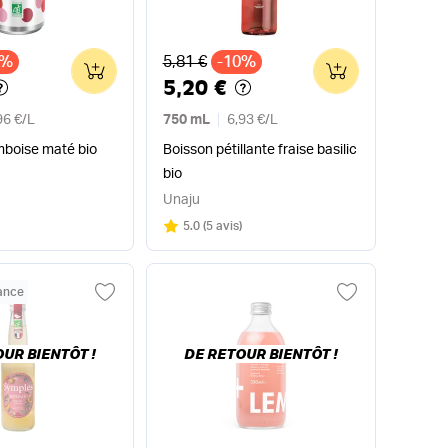
x
Ancien prix
9%
5,81 €
-10%
0
0
5,20 €
96 €
/
L
750 mL
6,93 €
/
L
mboise maté bio
Boisson pétillante fraise basilic
bio
Unaju
Note
sur 5
5.0
(
5 avis
)
rance
UR BIENTÔT !
DE RETOUR BIENTÔT !