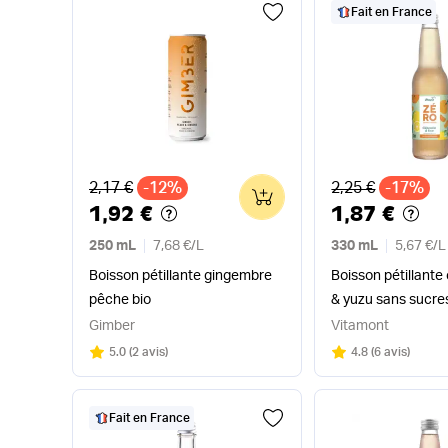
Fait en France
Ancien prix
Ancien prix
2,17 €
-12%
2,25 €
-17%
0
1,92 €
1,87 €
250 mL
7,68 €
/
L
330 mL
5,67 €
/
L
Boisson pétillante gingembre
Boisson pétillante
pêche bio
& yuzu sans sucres
Gimber
Vitamont
Note
sur 5
Note
sur 5
5.0
(
2 avis
)
4.8
(
6 avis
)
Fait en France