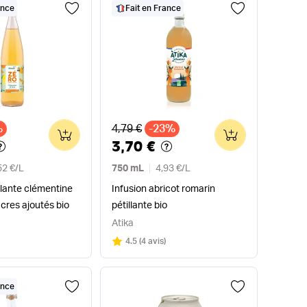
ance
Fait en France
x
Ancien prix
%
4,79 €
-23%
0
0
3,70 €
52 €
/
L
750 mL
4,93 €
/
L
llante clémentine
Infusion abricot romarin
cres ajoutés bio
pétillante bio
Atika
Note
sur 5
4.5
(
4 avis
)
ance