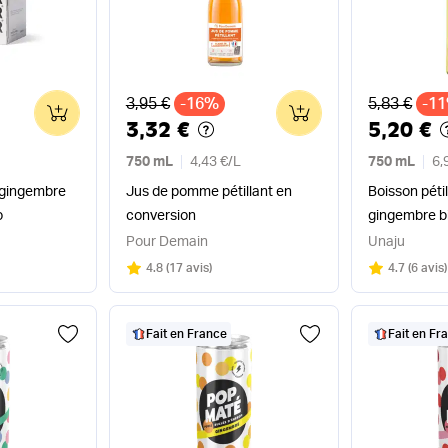
Ancien prix
Ancien pri
3,95 €
-16%
5,83 €
-1
0
0
3,32 €
5,20 €
750 mL
4,43 €
/
L
750 mL
6,
e gingembre
Jus de pomme pétillant en
Boisson pétil
o
conversion
gingembre b
Pour Demain
Unaju
Note
sur 5
Note
sur 5
4.8
(
17 avis
)
4.7
(
6 avis
)
Fait en France
Fait en Fr