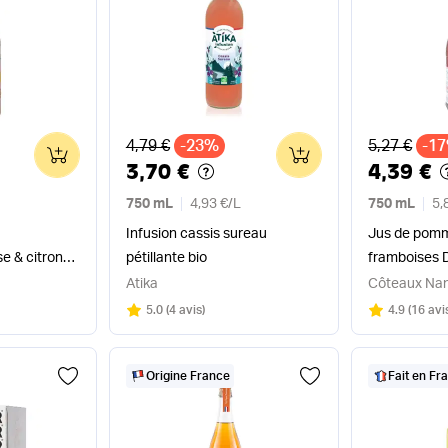
Ancien prix
Ancien pri
4,79 €
-23%
5,27 €
-1
0
0
3,70 €
4,39 €
750 mL
4,93 €
/
L
750 mL
5,
Infusion cassis sureau
Jus de pomme
e & citron
pétillante bio
framboises 
s bio
Atika
Côteaux Nan
Note
sur 5
Note
sur 5
5.0
(
4 avis
)
4.9
(
16 avi
Origine France
Fait en Fr