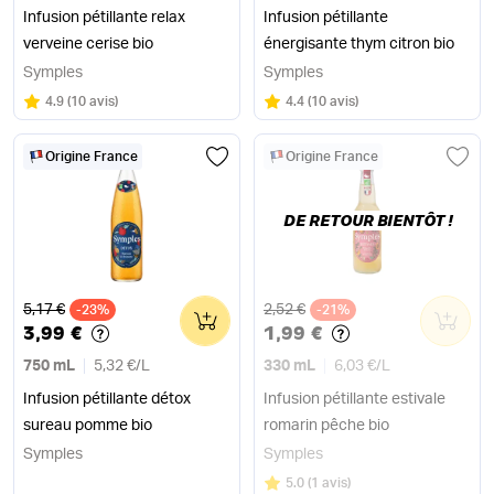
Infusion pétillante relax
Infusion pétillante
verveine cerise bio
énergisante thym citron bio
Symples
Symples
Note
sur 5
Note
sur 5
4.9
(
10 avis
)
4.4
(
10 avis
)
Origine France
Origine France
DE RETOUR BIENTÔT !
Ancien prix
Ancien prix
5,17 €
2,52 €
-23%
0
-21%
0
3,99 €
1,99 €
750 mL
5,32 €
/
L
330 mL
6,03 €
/
L
Infusion pétillante détox
Infusion pétillante estivale
sureau pomme bio
romarin pêche bio
Symples
Symples
Note
sur 5
5.0
(
1 avis
)