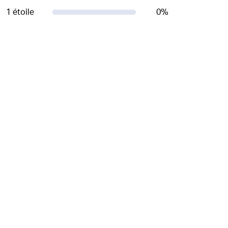
1 étoile
0
%