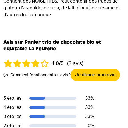
Contient des
NOISETTES
. Peut contenir des traces de
gluten, d'arachide, de soja, de lait, d'oeuf, de sésame et
d'autres fruits à coque.
Avis sur Panier trio de chocolats bio et
équitable La Fourche
4.0/5
(3 avis)
Je donne mon avis
Comment fonctionnent les avis ?
5 étoiles
33
%
4 étoiles
33
%
3 étoiles
33
%
2 étoiles
0
%