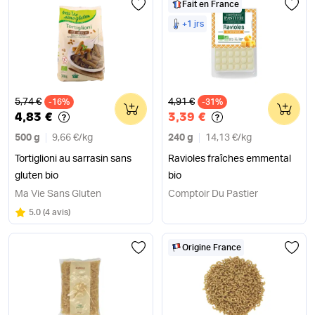
Fait en France
+1 jrs
Ancien prix
Ancien prix
5,74 €
4,91 €
-16%
0
-31%
0
4,83 €
3,39 €
500 g
9,66 €
/
kg
240 g
14,13 €
/
kg
Tortiglioni au sarrasin sans
Ravioles fraîches emmental
gluten bio
bio
Ma Vie Sans Gluten
Comptoir Du Pastier
Note
sur 5
5.0
(
4 avis
)
Origine France