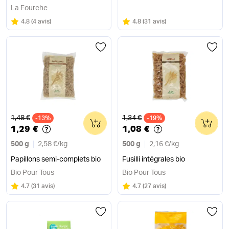
La Fourche
Note
sur 5
Note
sur 5
4.8
(
4 avis
)
4.8
(
31 avis
)
Ancien prix
Ancien prix
1,48 €
1,34 €
-13%
0
-19%
0
1,29 €
1,08 €
500 g
2,58 €
/
kg
500 g
2,16 €
/
kg
Papillons semi-complets bio
Fusilli intégrales bio
Bio Pour Tous
Bio Pour Tous
Note
sur 5
Note
sur 5
4.7
(
31 avis
)
4.7
(
27 avis
)