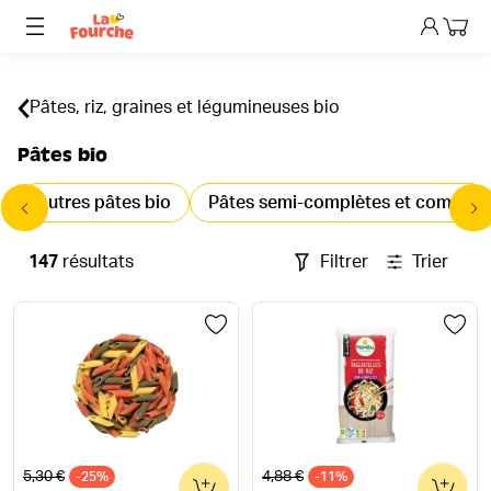
Mon p
Pâtes, riz, graines et légumineuses bio
Pâtes bio
Autres pâtes bio
Pâtes semi-complètes et complète
147
résultats
Filtrer
Trier
Ancien prix
Ancien prix
5,30 €
4,88 €
-25%
0
-11%
0