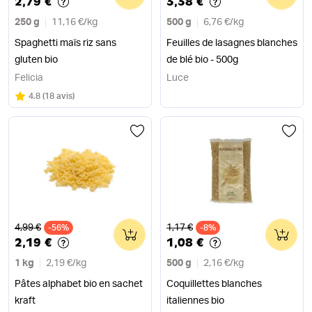
2,79 €
3,38 €
250 g
11,16 €
/
kg
500 g
6,76 €
/
kg
Spaghetti maïs riz sans
Feuilles de lasagnes blanches
gluten bio
de blé bio - 500g
Felicia
Luce
Note
sur 5
4.8
(
18 avis
)
Ancien prix
Ancien prix
4,99 €
1,17 €
-56%
0
-8%
0
2,19 €
1,08 €
1 kg
2,19 €
/
kg
500 g
2,16 €
/
kg
Pâtes alphabet bio en sachet
Coquillettes blanches
kraft
italiennes bio