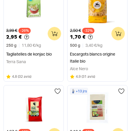
Ancien prix
Ancien prix
3,99 €
2,50 €
-26%
0
-32%
0
2,95 €
1,70 €
250 g
11,80 €
/
kg
500 g
3,40 €
/
kg
Tagliatelles de konjac bio
Escargots blancs origine
Italie bio
Terra Sana
Alce Nero
Note
sur 5
Note
sur 5
4.8
(
32 avis
)
4.9
(
31 avis
)
+13 jrs