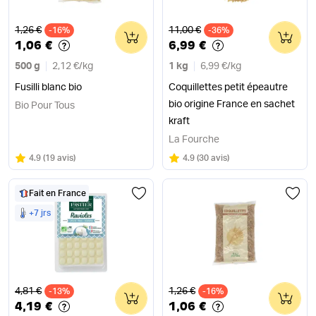
Ancien prix
Ancien prix
1,26 €
11,00 €
-16%
0
-36%
0
1,06 €
6,99 €
500 g
2,12 €
/
kg
1 kg
6,99 €
/
kg
Fusilli blanc bio
Coquillettes petit épeautre
bio origine France en sachet
Bio Pour Tous
kraft
La Fourche
Note
sur 5
Note
sur 5
4.9
(
19 avis
)
4.9
(
30 avis
)
Fait en France
+7 jrs
Ancien prix
Ancien prix
4,81 €
1,26 €
-13%
0
-16%
0
4,19 €
1,06 €