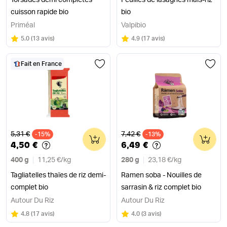
Torsades demi complètes
Feuilles de lasagnes maïs-riz
cuisson rapide bio
bio
Priméal
Valpibio
Note
sur 5
Note
sur 5
5.0
(
13 avis
)
4.9
(
17 avis
)
Fait en France
Ancien prix
Ancien prix
5,31 €
7,42 €
-15%
0
-13%
0
4,50 €
6,49 €
400 g
11,25 €
/
kg
280 g
23,18 €
/
kg
Tagliatelles thaïes de riz demi-
Ramen soba - Nouilles de
complet bio
sarrasin & riz complet bio
Autour Du Riz
Autour Du Riz
Note
sur 5
Note
sur 5
4.8
(
17 avis
)
4.0
(
3 avis
)