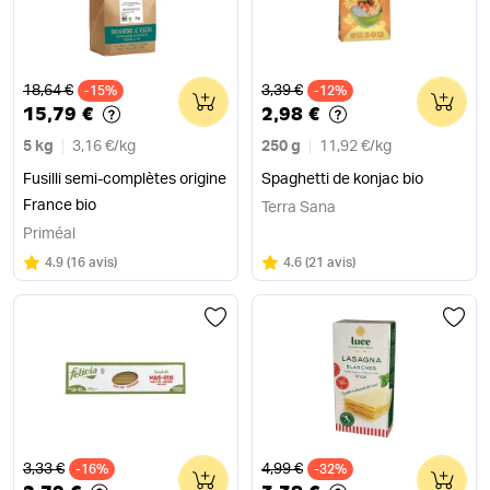
Ancien prix
Ancien prix
18,64 €
3,39 €
-15%
0
-12%
0
15,79 €
2,98 €
5 kg
3,16 €
/
kg
250 g
11,92 €
/
kg
Fusilli semi-complètes origine
Spaghetti de konjac bio
France bio
Terra Sana
Priméal
Note
sur 5
Note
sur 5
4.9
(
16 avis
)
4.6
(
21 avis
)
Ancien prix
Ancien prix
3,33 €
4,99 €
-16%
0
-32%
0