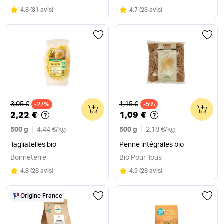
Note
sur 5
Note
sur 5
4.8
(
31 avis
)
4.7
(
23 avis
)
Ancien prix
Ancien prix
3,05 €
1,15 €
-27%
0
-5%
0
2,22 €
1,09 €
500 g
4,44 €
/
kg
500 g
2,18 €
/
kg
Tagliatelles bio
Penne intégrales bio
Bonneterre
Bio Pour Tous
Note
sur 5
Note
sur 5
4.8
(
28 avis
)
4.9
(
28 avis
)
Origine France