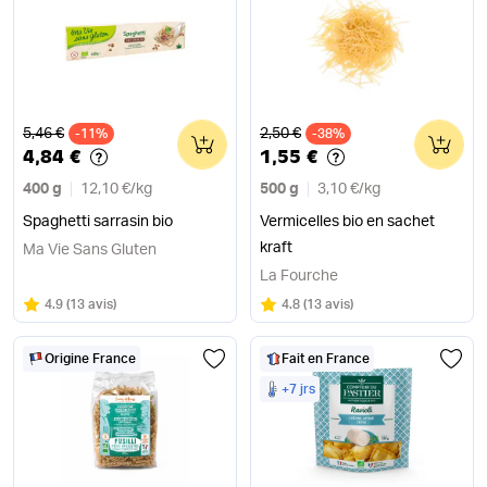
Ancien prix
Ancien prix
5,46 €
2,50 €
-11%
0
-38%
0
4,84 €
1,55 €
400 g
12,10 €
/
kg
500 g
3,10 €
/
kg
Spaghetti sarrasin bio
Vermicelles bio en sachet
kraft
Ma Vie Sans Gluten
La Fourche
Note
sur 5
Note
sur 5
4.9
(
13 avis
)
4.8
(
13 avis
)
Origine France
Fait en France
+7 jrs