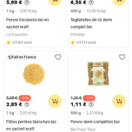
3,99 €
4,36 €
1 kg
3,99 €
/
kg
400 g
10,90 €
/
kg
Penne tricolores bio en
Tagliatelles de riz demi
sachet kraft
complet bio
La Fourche
Priméal
Note
sur 5
Note
sur 5
4.8
(
63 avis
)
4.6
(
13 avis
)
Fait en France
Ancien prix
Ancien prix
5,68 €
1,26 €
-50%
0
-12%
0
2,85 €
1,11 €
1 kg
2,85 €
/
kg
500 g
2,22 €
/
kg
Pâtes perlées blanches bio
Penne demi complètes bio
en sachet kraft
Bio Pour Tous