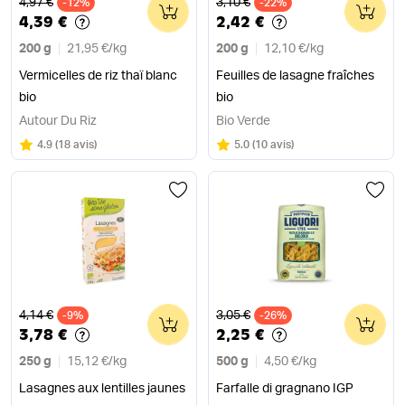
Ancien prix
Ancien prix
4,97 €
3,10 €
-12%
0
-22%
0
4,39 €
2,42 €
200 g
21,95 €
/
kg
200 g
12,10 €
/
kg
Vermicelles de riz thaï blanc
Feuilles de lasagne fraîches
bio
bio
Autour Du Riz
Bio Verde
Note
sur 5
Note
sur 5
4.9
(
18 avis
)
5.0
(
10 avis
)
Ancien prix
Ancien prix
4,14 €
3,05 €
-9%
0
-26%
0
3,78 €
2,25 €
250 g
15,12 €
/
kg
500 g
4,50 €
/
kg
Lasagnes aux lentilles jaunes
Farfalle di gragnano IGP