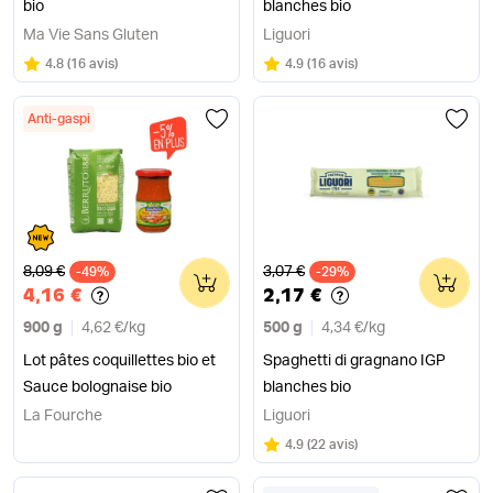
bio
blanches bio
Ma Vie Sans Gluten
Liguori
Note
sur 5
Note
sur 5
4.8
(
16 avis
)
4.9
(
16 avis
)
Anti-gaspi
Ancien prix
Ancien prix
8,09 €
3,07 €
-49%
0
-29%
0
4,16 €
2,17 €
900 g
4,62 €
/
kg
500 g
4,34 €
/
kg
Lot pâtes coquillettes bio et
Spaghetti di gragnano IGP
Sauce bolognaise bio
blanches bio
La Fourche
Liguori
Note
sur 5
4.9
(
22 avis
)