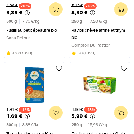
Ancien prix
Ancien prix
4,28 €
5,12 €
-10%
0
-16%
0
3,85 €
4,30 €
500 g
7,70 €
/
kg
250 g
17,20 €
/
kg
Fusilli au petit épeautre bio
Ravioli chèvre affiné et thym
bio
Sans Détour
Comptoir Du Pastier
Note
sur 5
Note
sur 5
4.9
(
17 avis
)
5.0
(
1 avis
)
Ancien prix
Ancien prix
1,91 €
4,86 €
-12%
0
-18%
0
1,69 €
3,99 €
500 g
3,38 €
/
kg
250 g
15,96 €
/
kg