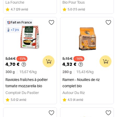
La Fourche
Bio Pour Tous
Note
sur 5
Note
sur 5
4.7
(
29 avis
)
5.0
(
15 avis
)
Fait en France
+7 jrs
Ancien prix
Ancien prix
5,54 €
5,15 €
-15%
0
-16%
0
4,70 €
4,32 €
300 g
15,67 €
/
kg
280 g
15,43 €
/
kg
Ravioles fraîches à poêler
Ramen - Nouilles de riz
tomate mozzarella bio
complet bio
Comptoir Du Pastier
Autour Du Riz
Note
sur 5
Note
sur 5
5.0
(
2 avis
)
4.5
(
4 avis
)