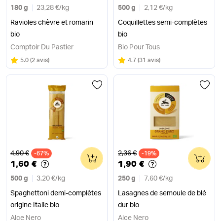
180 g
23,28 €
/
kg
500 g
2,12 €
/
kg
Ravioles chèvre et romarin
Coquillettes semi-complètes
bio
bio
Comptoir Du Pastier
Bio Pour Tous
Note
sur 5
Note
sur 5
5.0
(
2 avis
)
4.7
(
31 avis
)
Ancien prix
Ancien prix
4,90 €
2,36 €
-67%
0
-19%
0
1,60 €
1,90 €
500 g
3,20 €
/
kg
250 g
7,60 €
/
kg
Spaghettoni demi-complètes
Lasagnes de semoule de blé
origine Italie bio
dur bio
Alce Nero
Alce Nero