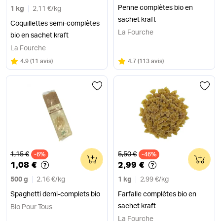
Penne complètes bio en
1 kg
2,11 €
/
kg
sachet kraft
Coquillettes semi-complètes
La Fourche
bio en sachet kraft
La Fourche
Note
sur 5
Note
sur 5
4.9
(
11 avis
)
4.7
(
113 avis
)
Ancien prix
Ancien prix
1,15 €
5,50 €
-6%
0
-46%
0
1,08 €
2,99 €
500 g
2,16 €
/
kg
1 kg
2,99 €
/
kg
Spaghetti demi-complets bio
Farfalle complètes bio en
sachet kraft
Bio Pour Tous
La Fourche