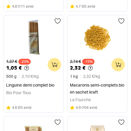
Note
sur 5
Note
sur 5
4.8
(
111 avis
)
4.7
(
35 avis
)
Ancien prix
Ancien prix
1,37 €
2,74 €
-23%
0
-15%
0
1,05 €
2,32 €
500 g
2,10 €
/
kg
1 kg
2,32 €
/
kg
Linguine demi complet bio
Macaronis semi-complets bio
en sachet kraft
Bio Pour Tous
La Fourche
Note
sur 5
Note
sur 5
4.8
(
55 avis
)
4.9
(
104 avis
)