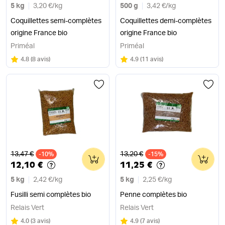
5 kg
3,20 €
/
kg
500 g
3,42 €
/
kg
Coquillettes semi-complètes
Coquillettes demi-complètes
origine France bio
origine France bio
Priméal
Priméal
Note
sur 5
Note
sur 5
4.8
(
8 avis
)
4.9
(
11 avis
)
Ancien prix
Ancien prix
13,47 €
13,20 €
-10%
0
-15%
0
12,10 €
11,25 €
5 kg
2,42 €
/
kg
5 kg
2,25 €
/
kg
Fusilli semi complètes bio
Penne complètes bio
Relais Vert
Relais Vert
Note
sur 5
Note
sur 5
4.0
(
3 avis
)
4.9
(
7 avis
)