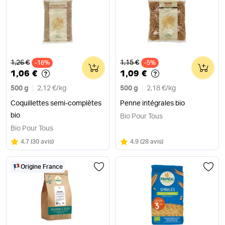
Ancien prix
Ancien prix
1,26 €
1,15 €
-16%
0
-5%
0
1,06 €
1,09 €
500 g
2,12 €
/
kg
500 g
2,18 €
/
kg
Coquillettes semi-complètes
Penne intégrales bio
bio
Bio Pour Tous
Bio Pour Tous
Note
sur 5
Note
sur 5
4.7
(
30 avis
)
4.9
(
28 avis
)
Origine France