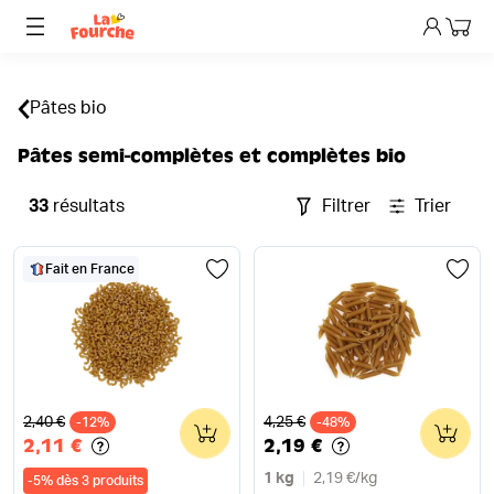
Mon p
Pâtes bio
Pâtes semi-complètes et complètes bio
33
résultats
Filtrer
Trier
Fait en France
Ancien prix
Ancien prix
2,40 €
4,25 €
-12%
0
-48%
0
2,11 €
2,19 €
1 kg
2,19 €
/
kg
-
5
%
dès 3 produits