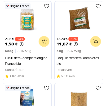
Origine France
Ancien prix
Ancien prix
2,08 €
13,20 €
-24%
0
-10%
0
1,58 €
11,87 €
500 g
3,16 €
/
kg
5 kg
2,37 €
/
kg
Fusilli demi-complets origine
Coquillettes semi complètes
France bio
bio
Sans Détour
Relais Vert
Note
sur 5
Note
sur 5
4.0
(
1 avis
)
5.0
(
6 avis
)
Origine France