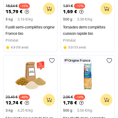
Ancien prix
Ancien prix
18,64 €
1,91 €
-15%
0
-12%
0
15,79 €
1,69 €
5 kg
3,16 €
/
kg
500 g
3,38 €
/
kg
Fusilli semi-complètes origine
Torsades demi complètes
France bio
cuisson rapide bio
Priméal
Priméal
Note
sur 5
Note
sur 5
4.9
(
16 avis
)
5.0
(
13 avis
)
Origine France
Ancien prix
Ancien prix
23,45 €
2,06 €
-46%
0
-14%
0
12,74 €
1,78 €
3 kg
4,25 €
/
kg
500 g
3,56 €
/
kg