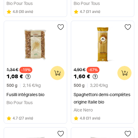
Bio Pour Tous
Bio Pour Tous
Note
sur 5
Note
sur 5
4.8
(
30 avis
)
4.7
(
31 avis
)
Ancien prix
Ancien prix
1,34 €
4,90 €
-19%
0
-67%
0
1,08 €
1,60 €
500 g
2,16 €
/
kg
500 g
3,20 €
/
kg
Fusilli intégrales bio
Spaghettoni demi-complètes
origine Italie bio
Bio Pour Tous
Alce Nero
Note
sur 5
Note
sur 5
4.7
(
27 avis
)
4.8
(
31 avis
)