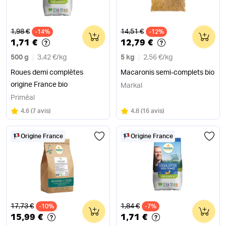
Ancien prix
Ancien prix
1,98 €
14,51 €
-14%
0
-12%
0
1,71 €
12,79 €
500 g
3,42 €
/
kg
5 kg
2,56 €
/
kg
Roues demi complètes
Macaronis semi-complets bio
origine France bio
Markal
Priméal
Note
sur 5
Note
sur 5
4.6
(
7 avis
)
4.8
(
16 avis
)
Origine France
Origine France
Ancien prix
Ancien prix
17,73 €
1,84 €
-10%
0
-7%
0
15,99 €
1,71 €