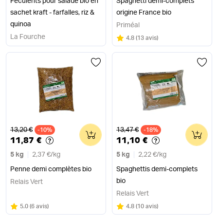
Féculents pour salade bio en
Spaghetti demi-complets
sachet kraft - farfalles, riz &
origine France bio
quinoa
Priméal
La Fourche
Note
sur 5
4.8
(
13 avis
)
Ancien prix
Ancien prix
13,20 €
13,47 €
-10%
0
-18%
0
11,87 €
11,10 €
5 kg
2,37 €
/
kg
5 kg
2,22 €
/
kg
Penne demi complètes bio
Spaghettis demi-complets
bio
Relais Vert
Relais Vert
Note
sur 5
Note
sur 5
5.0
(
6 avis
)
4.8
(
10 avis
)