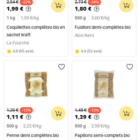
Ancien prix
Ancien prix
2,54 €
2,73 €
-22%
0
-34%
0
1,99 €
1,80 €
1 kg
1,99 €
/
kg
500 g
3,60 €
/
kg
Coquillettes complètes bio en
Fusilloni demi-complètes bio
sachet kraft
Alce Nero
La Fourche
Note
sur 5
Note
sur 5
4.8
(
65 avis
)
4.9
(
52 avis
)
Ancien prix
Ancien prix
1,26 €
1,48 €
-12%
0
-13%
0
1,11 €
1,29 €
500 g
2,22 €
/
kg
500 g
2,58 €
/
kg
Penne demi complètes bio
Papillons semi-complets bio