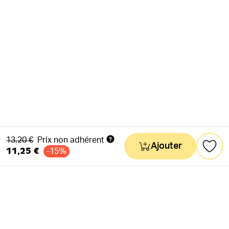
Ancien prix
13,20 €
Prix non adhérent
Ajouter
11,25 €
-15%
NEWSLETTER
Actus & mots doux
Ok