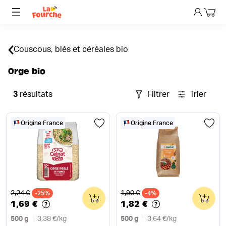
Mon p
Couscous, blés et céréales bio
Orge bio
3
résultats
Filtrer
Trier
Origine France
Origine France
Ancien prix
Ancien prix
2,24 €
1,90 €
-25%
0
-4%
0
1,69 €
1,82 €
500 g
3,38 €
/
kg
500 g
3,64 €
/
kg