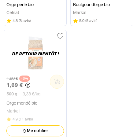
Orge perlé bio
Boulgour d'orge bio
Celnat
Markal
Note
sur 5
Note
sur 5
4.8
(
8 avis
)
5.0
(
5 avis
)
DE RETOUR BIENTÔT !
Ancien prix
1,80 €
-6%
0
1,69 €
500 g
3,38 €
/
kg
Orge mondé bio
Markal
Note
sur 5
4.9
(
11 avis
)
Me notifier