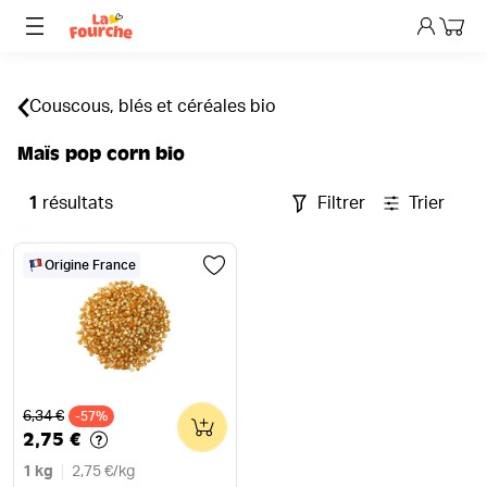
Mon p
Couscous, blés et céréales bio
Maïs pop corn bio
1
résultats
Filtrer
Trier
Origine France
Ancien prix
6,34 €
-57%
0
2,75 €
1 kg
2,75 €
/
kg