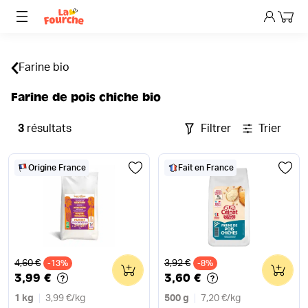
Mon p
Farine bio
Farine de pois chiche bio
3
résultats
Filtrer
Trier
Origine France
Fait en France
Ancien prix
Ancien prix
4,60 €
3,92 €
-13%
0
-8%
0
3,99 €
3,60 €
1 kg
3,99 €
/
kg
500 g
7,20 €
/
kg