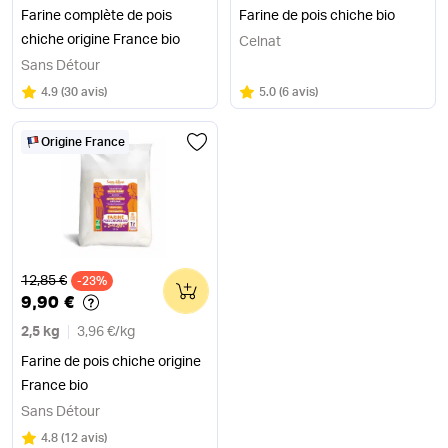
Farine complète de pois
Farine de pois chiche bio
chiche origine France bio
Celnat
Sans Détour
Note
sur 5
Note
sur 5
4.9
(
30 avis
)
5.0
(
6 avis
)
Origine France
Ancien prix
12,85 €
-23%
0
9,90 €
2,5 kg
3,96 €
/
kg
Farine de pois chiche origine
France bio
Sans Détour
Note
sur 5
4.8
(
12 avis
)