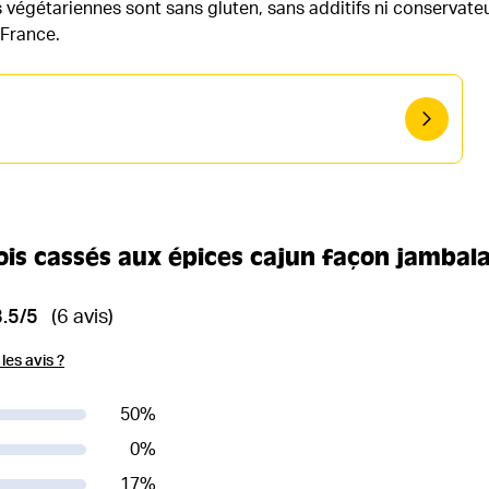
es végétariennes sont sans gluten, sans additifs ni conservateu
 France.
pois cassés aux épices cajun façon jambal
3.5/5
(6 avis)
es avis ?
50
%
0
%
17
%