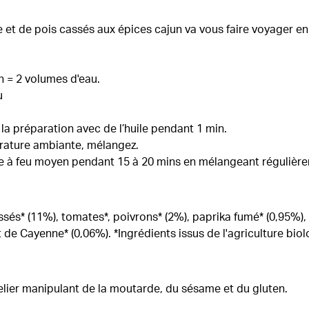
 et de pois cassés aux épices cajun va vous faire voyager e
n = 2 volumes d'eau.
u
f la préparation avec de l’huile pendant 1 min.
érature ambiante, mélangez.
ire à feu moyen pendant 15 à 20 mins en mélangeant régulièr
ssés* (11%), tomates*, poivrons* (2%), paprika fumé* (0,95%), th
 de Cayenne* (0,06%). *Ingrédients issus de l'agriculture bio
lier manipulant de la moutarde, du sésame et du gluten.