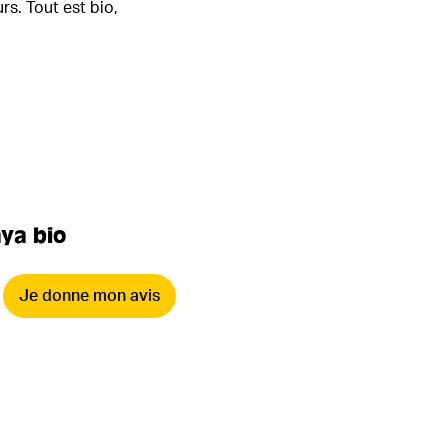
rs. Tout est bio,
aya bio
Je donne mon avis