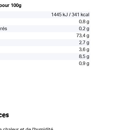
 pour 100g
1445 kJ / 341 kcal
0,8 g
urés
0,2 g
73,4 g
2,7 g
3,6 g
8,5 g
0,9 g
ces
a chaleur et de l'humidité.