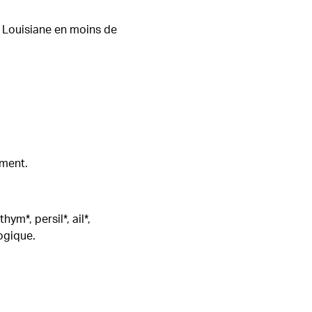
n Louisiane en moins de
ement.
ym*, persil*, ail*,
logique.