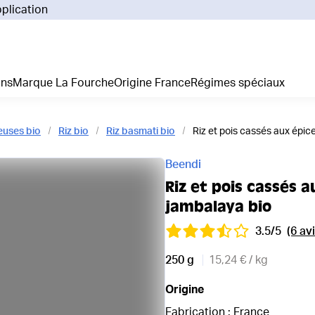
pplication
Pourq
Comm
Prix 
ans
Marque La Fourche
Origine France
Régimes spéciaux
La liv
L'emp
Nos 
neuses bio
Riz bio
Riz basmati bio
Riz et pois cassés aux épic
Notre
Adhés
Beendi
Régim
Riz et pois cassés 
Je cr
jambalaya bio
3.5/5
(6 avi
250 g
15,24 € / kg
Origine
Fabrication : France