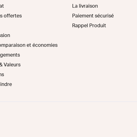
at
La livraison
s offertes
Paiement sécurisé
Rappel Produit
ssion
comparaison et économies
agements
& Valeurs
ns
oindre