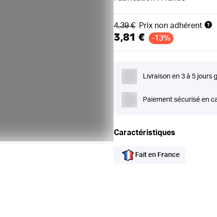
Ancien prix
4,39 €
Prix non adhérent
3,81 €
-13%
Livraison en 3 à 5 jours 
Paiement sécurisé en ca
Caractéristiques
Fait en France