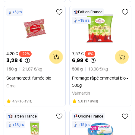
+5 jrs
Fait en France
+18 jrs
Ancien prix
Ancien prix
4,20 €
7,57 €
-22%
0
-8%
0
3,28 €
6,99 €
150 g
21,87 €
/
kg
500 g
13,98 €
/
kg
Scarmorzetti fumée bio
Fromage râpé emmental bio -
500g
Öma
Valmartin
Note
sur 5
Note
sur 5
4.9
(
16 avis
)
5.0
(
17 avis
)
Fait en France
Origine France
+18 jrs
+15 jrs