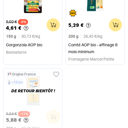
Ancien prix
5,02 €
-8%
0
0
5,29 €
4,61 €
150 g
30,73 €
/
kg
200 g
26,45 €
/
kg
Gorgonzola AOP bio
Comté AOP bio - affinage 8
mois minimum
Bonneterre
Fromagerie Marcel Petite
Origine France
+13 jrs
DE RETOUR BIENTÔT !
Ancien prix
6,64 €
-11%
0
5,88 €