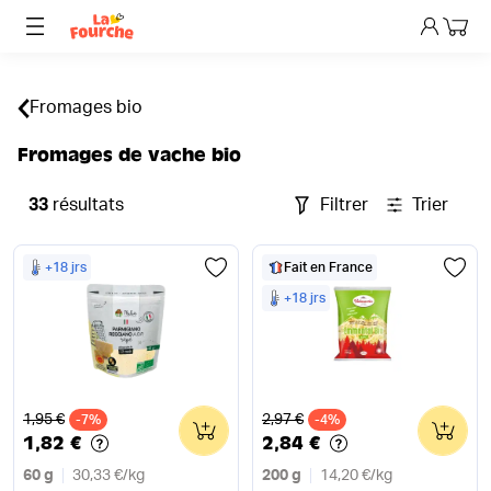
Mon p
Fromages bio
Fromages de vache bio
33
résultats
Filtrer
Trier
+18 jrs
Fait en France
+18 jrs
Ancien prix
Ancien prix
1,95 €
2,97 €
-7%
0
-4%
0
1,82 €
2,84 €
60 g
30,33 €
/
kg
200 g
14,20 €
/
kg