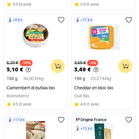
Note
sur 5
Note
sur 5
4.3
(
3 avis
)
5.0
(
5 avis
)
+9 jrs
+17 jrs
Ancien prix
Ancien prix
6,20 €
3,65 €
-18%
0
-4%
0
5,10 €
3,49 €
150 g
34,00 €
/
kg
150 g
23,27 €
/
kg
Camembert di bufala bio
Cheddar en bloc bio
Bonneterre
Osé Bio
Note
sur 5
Note
sur 5
4.5
(
2 avis
)
4.0
(
1 avis
)
+17 jrs
Origine France
+12 jrs