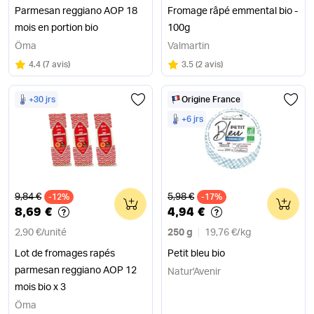
Parmesan reggiano AOP 18
Fromage râpé emmental bio -
mois en portion bio
100g
Öma
Valmartin
Note
sur 5
Note
sur 5
4.4
(
7 avis
)
3.5
(
2 avis
)
+30 jrs
Origine France
+6 jrs
Ancien prix
Ancien prix
9,84 €
5,98 €
-12%
0
-17%
0
8,69 €
4,94 €
2,90 €
/
unité
250 g
19,76 €
/
kg
Lot de fromages rapés
Petit bleu bio
parmesan reggiano AOP 12
Natur'Avenir
mois bio x 3
Öma