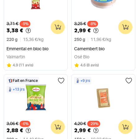
Ancien prix
Ancien prix
3,71 €
3,25 €
-9%
0
-8%
0
3,38 €
2,99 €
220 g
15,36 €
/
kg
250 g
11,96 €
/
kg
Emmental en bloc bio
Camembert bio
Valmartin
Osé Bio
Note
sur 5
Note
sur 5
4.9
(
11 avis
)
4.6
(
8 avis
)
Fait en France
+9 jrs
+13 jrs
Ancien prix
Ancien prix
3,06 €
4,20 €
-6%
0
-29%
0
2,88 €
2,99 €