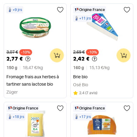
+9 jrs
Origine France
+11 jrs
Ancien prix
Ancien prix
3,07 €
2,69 €
-10%
0
-10%
0
2,77 €
2,42 €
150 g
18,47 €
/
kg
160 g
15,13 €
/
kg
Fromage frais aux herbes à
Brie bio
tartiner sans lactose bio
Osé Bio
Züger
Note
sur 5
2.4
(
7 avis
)
Origine France
Origine France
+18 jrs
+17 jrs