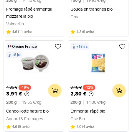
200 g
14,40 €
/
kg
150 g
19,93 €
/
kg
Fromage râpé emmental
Gouda en tranches bio
mozzarella bio
Öma
Valmartin
Note
sur 5
Note
sur 5
4.6
(
11 avis
)
4.3
(
9 avis
)
Origine France
+18 jrs
+8 jrs
Ancien prix
Ancien prix
4,85 €
3,18 €
-19%
0
-12%
0
3,91 €
2,80 €
200 g
19,55 €
/
kg
200 g
14,00 €
/
kg
Cancoillotte nature bio
Emmental râpé bio
Accord & Fromages
Osé Bio
Note
sur 5
Note
sur 5
4.6
(
9 avis
)
4.0
(
4 avis
)