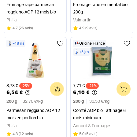
Fromage rapé parmesan
Fromage râpé emmental bio -
reggiano AOP 12 mois bio
200g
Philia
Valmartin
Note
sur 5
Note
sur 5
4.7
(
26 avis
)
4.9
(
9 avis
)
+18 jrs
Origine France
+5 jrs
Ancien prix
Ancien prix
8,73 €
7,71 €
-25%
0
-21%
0
6,54 €
6,10 €
200 g
32,70 €
/
kg
200 g
30,50 €
/
kg
Parmesan reggiano AOP 12
Comté AOP bio - affinage 6
mois en portion bio
mois minimum
Philia
Accord & Fromages
Note
sur 5
Note
sur 5
4.8
(
12 avis
)
5.0
(
5 avis
)