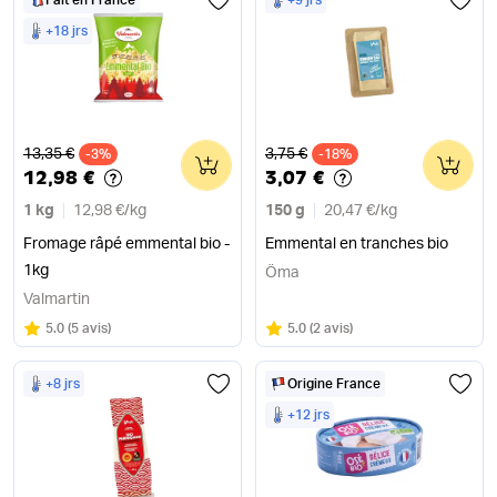
Fait en France
+9 jrs
+18 jrs
Ancien prix
Ancien prix
13,35 €
3,75 €
-3%
0
-18%
0
12,98 €
3,07 €
1 kg
12,98 €
/
kg
150 g
20,47 €
/
kg
Fromage râpé emmental bio -
Emmental en tranches bio
1kg
Öma
Valmartin
Note
sur 5
Note
sur 5
5.0
(
5 avis
)
5.0
(
2 avis
)
+8 jrs
Origine France
+12 jrs