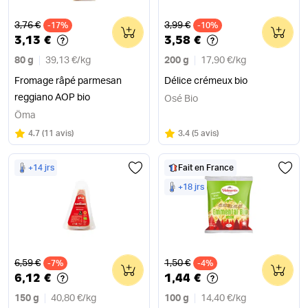
Ancien prix
Ancien prix
3,76 €
3,99 €
-17%
0
-10%
0
3,13 €
3,58 €
80 g
39,13 €
/
kg
200 g
17,90 €
/
kg
Fromage râpé parmesan
Délice crémeux bio
reggiano AOP bio
Osé Bio
Öma
Note
sur 5
Note
sur 5
4.7
(
11 avis
)
3.4
(
5 avis
)
+14 jrs
Fait en France
+18 jrs
Ancien prix
Ancien prix
6,59 €
1,50 €
-7%
0
-4%
0
6,12 €
1,44 €
150 g
40,80 €
/
kg
100 g
14,40 €
/
kg