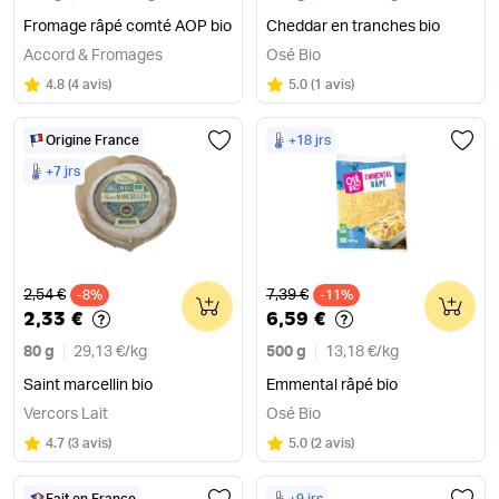
Fromage râpé comté AOP bio
Cheddar en tranches bio
Accord & Fromages
Osé Bio
Note
sur 5
Note
sur 5
4.8
(
4 avis
)
5.0
(
1 avis
)
Origine France
+18 jrs
+7 jrs
Ancien prix
Ancien prix
2,54 €
7,39 €
-8%
0
-11%
0
2,33 €
6,59 €
80 g
29,13 €
/
kg
500 g
13,18 €
/
kg
Saint marcellin bio
Emmental râpé bio
Vercors Lait
Osé Bio
Note
sur 5
Note
sur 5
4.7
(
3 avis
)
5.0
(
2 avis
)