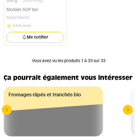
200 g
29,40 €
/
kg
Morbier AOP bio
Natur'Avenir
Note
sur 5
4.6
(
5 avis
)
Me notifier
Vous avez vu les produits 1 à 33 sur 33
Ça pourrait également vous intéresser
Fromages râpés et tranchés bio