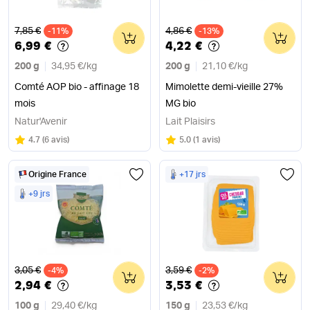
Ancien prix
Ancien prix
7,85 €
4,86 €
-11%
0
-13%
0
6,99 €
4,22 €
200 g
34,95 €
/
kg
200 g
21,10 €
/
kg
Comté AOP bio - affinage 18
Mimolette demi-vieille 27%
mois
MG bio
Natur'Avenir
Lait Plaisirs
Note
sur 5
Note
sur 5
4.7
(
6 avis
)
5.0
(
1 avis
)
Origine France
+17 jrs
+9 jrs
Ancien prix
Ancien prix
3,05 €
3,59 €
-4%
0
-2%
0
2,94 €
3,53 €
100 g
29,40 €
/
kg
150 g
23,53 €
/
kg