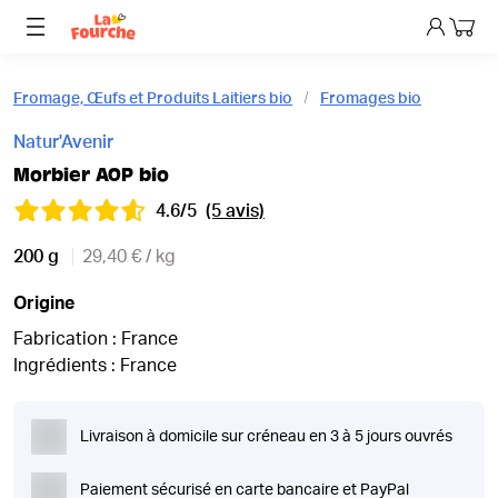
Mon p
Fromage, Œufs et Produits Laitiers bio
Fromages bio
Natur'Avenir
Morbier AOP bio
4.6/5
(5 avis)
200 g
29,40 € / kg
Origine
Fabrication : France
Ingrédients : France
Livraison à domicile sur créneau en 3 à 5 jours ouvrés
Paiement sécurisé en carte bancaire et PayPal