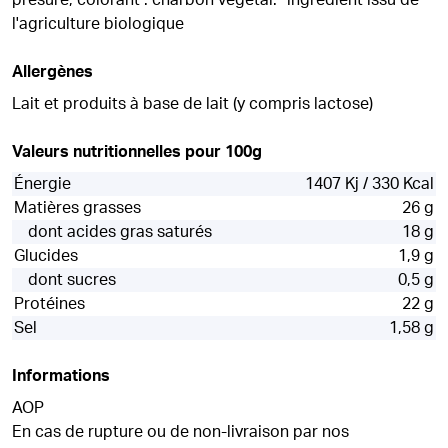
presure, colorant : charbon vegetal. *ingredient issu de
l'agriculture biologique
Allergènes
Lait et produits à base de lait (y compris lactose)
Valeurs nutritionnelles pour 100g
Énergie
1407 Kj / 330 Kcal
Matières grasses
26 g
dont acides gras saturés
18 g
Glucides
1,9 g
dont sucres
0,5 g
Protéines
22 g
Sel
1,58 g
Informations
AOP
En cas de rupture ou de non-livraison par nos