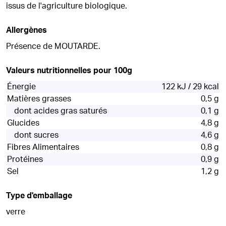
issus de l'agriculture biologique.
Allergènes
Présence de MOUTARDE.
Valeurs nutritionnelles pour 100g
Énergie
122 kJ / 29 kcal
Matières grasses
0,5 g
dont acides gras saturés
0,1 g
Glucides
4,8 g
dont sucres
4,6 g
Fibres Alimentaires
0,8 g
Protéines
0,9 g
Sel
1,2 g
Type d'emballage
verre