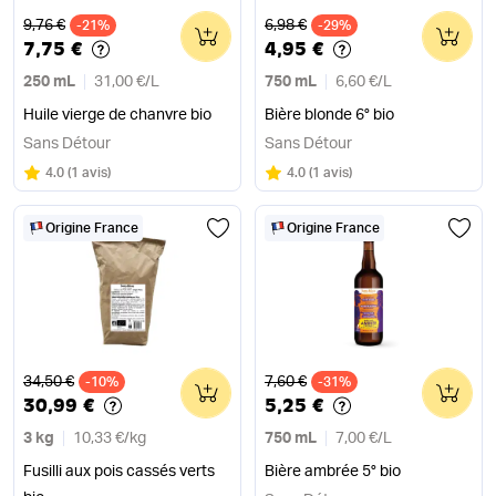
Ancien prix
Ancien prix
9,76 €
6,98 €
-21%
0
-29%
0
7,75 €
4,95 €
250 mL
31,00 €
/
L
750 mL
6,60 €
/
L
Huile vierge de chanvre bio
Bière blonde 6° bio
Sans Détour
Sans Détour
Note
sur 5
Note
sur 5
4.0
(
1 avis
)
4.0
(
1 avis
)
Origine France
Origine France
Ancien prix
Ancien prix
34,50 €
7,60 €
-10%
0
-31%
0
30,99 €
5,25 €
3 kg
10,33 €
/
kg
750 mL
7,00 €
/
L
Fusilli aux pois cassés verts
Bière ambrée 5° bio