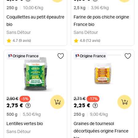
250 g
10,00 €
/
kg
2,5 kg
3,96 €
/
kg
Coquillettes au petit épeautre
Farine de pois chiche origine
bio
France bio
Sans Détour
Sans Détour
Note
sur 5
Note
sur 5
4.7
(
9 avis
)
4.8
(
12 avis
)
Origine France
Origine France
Ancien prix
Ancien prix
2,90 €
2,71 €
-5%
0
-17%
0
2,75 €
2,25 €
500 g
5,50 €
/
kg
250 g
9,00 €
/
kg
Lentilles vertes bio
Graines de tournesol
décortiquées origine France
Sans Détour