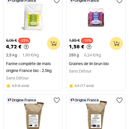
Origine France
Origine France
Ancien prix
Ancien prix
6,06 €
1,85 €
-22%
0
-16%
0
4,72 €
1,56 €
2,5 kg
1,89 €
/
kg
250 g
6,24 €
/
kg
Farine complète de maïs
Graines de lin brun bio
origine France bio - 2.5kg
Sans Détour
Sans Détour
Note
sur 5
Note
sur 5
4.8
(
4 avis
)
4.6
(
17 avis
)
Origine France
Origine France