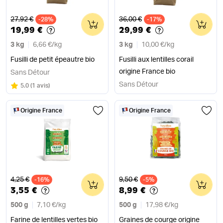
Ancien prix
Ancien prix
27,92 €
36,00 €
-28%
0
-17%
0
19,99 €
29,99 €
3 kg
6,66 €
/
kg
3 kg
10,00 €
/
kg
Fusilli de petit épeautre bio
Fusilli aux lentilles corail
origine France bio
Sans Détour
Sans Détour
Note
sur 5
5.0
(
1 avis
)
Origine France
Origine France
Ancien prix
Ancien prix
4,25 €
9,50 €
-16%
0
-5%
0
3,55 €
8,99 €
500 g
7,10 €
/
kg
500 g
17,98 €
/
kg
Farine de lentilles vertes bio
Graines de courge origine