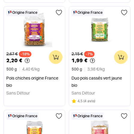
Origine France
Origine France
Ancien prix
Ancien prix
2,67 €
2,15 €
-18%
0
-7%
0
2,20 €
1,99 €
500 g
4,40 €
/
kg
500 g
3,98 €
/
kg
Pois chiches origine France
Duo pois cassés vert jaune
bio
bio
Sans Détour
Sans Détour
Note
sur 5
4.5
(
4 avis
)
Origine France
Origine France