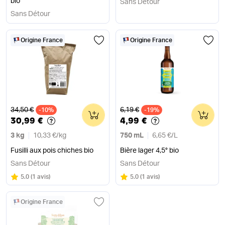
bio
Sans Détour
Sans Détour
Origine France
Origine France
Ancien prix
Ancien prix
34,50 €
6,19 €
-10%
0
-19%
0
30,99 €
4,99 €
3 kg
10,33 €
/
kg
750 mL
6,65 €
/
L
Fusilli aux pois chiches bio
Bière lager 4,5° bio
Sans Détour
Sans Détour
Note
sur 5
Note
sur 5
5.0
(
1 avis
)
5.0
(
1 avis
)
Origine France