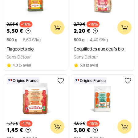
Ancien prix
Ancien prix
3,95 €
2,70 €
-16%
0
-19%
0
3,30 €
2,20 €
500 g
6,60 €
/
kg
500 g
4,40 €
/
kg
Flageolets bio
Coquillettes aux oeufs bio
Sans Détour
Sans Détour
Note
sur 5
Note
sur 5
4.0
(
5 avis
)
5.0
(
2 avis
)
Origine France
Origine France
Ancien prix
Ancien prix
1,75 €
4,65 €
-17%
0
-18%
0
1,45 €
3,80 €