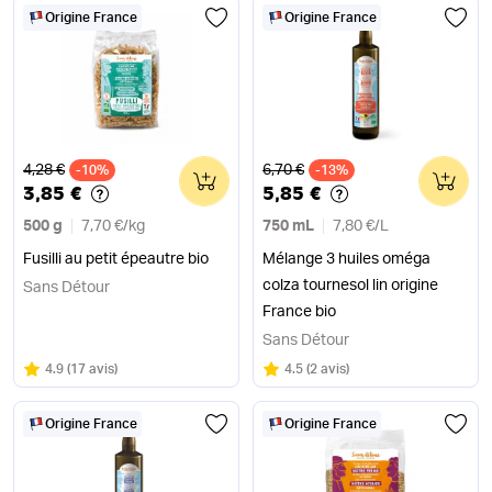
Origine France
Origine France
Ancien prix
Ancien prix
4,28 €
6,70 €
-10%
0
-13%
0
3,85 €
5,85 €
500 g
7,70 €
/
kg
750 mL
7,80 €
/
L
Fusilli au petit épeautre bio
Mélange 3 huiles oméga
colza tournesol lin origine
Sans Détour
France bio
Sans Détour
Note
sur 5
Note
sur 5
4.9
(
17 avis
)
4.5
(
2 avis
)
Origine France
Origine France