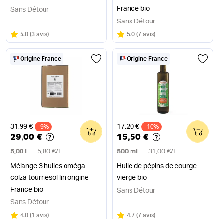
France bio
Sans Détour
Sans Détour
Note
sur 5
Note
sur 5
5.0
(
3 avis
)
5.0
(
7 avis
)
Origine France
Origine France
Ancien prix
Ancien prix
31,99 €
17,20 €
-9%
0
-10%
0
29,00 €
15,50 €
5,00 L
5,80 €
/
L
500 mL
31,00 €
/
L
Mélange 3 huiles oméga
Huile de pépins de courge
colza tournesol lin origine
vierge bio
France bio
Sans Détour
Sans Détour
Note
sur 5
Note
sur 5
4.0
(
1 avis
)
4.7
(
7 avis
)