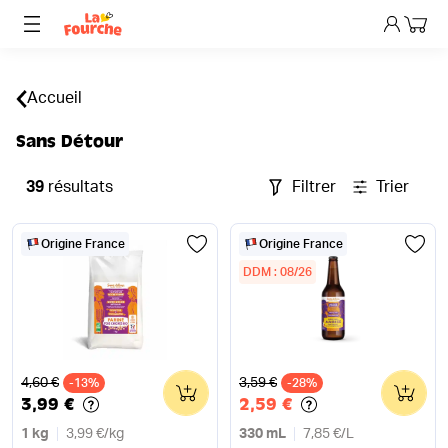
Mon p
Accueil
Sans Détour
39
résultats
Filtrer
Trier
Origine France
Origine France
DDM : 08/26
Ancien prix
Ancien prix
4,60 €
3,59 €
-13%
0
-28%
0
3,99 €
2,59 €
1 kg
3,99 €
/
kg
330 mL
7,85 €
/
L