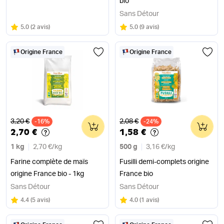
bio
Sans Détour
Note
sur 5
Note
sur 5
5.0
(
2 avis
)
5.0
(
9 avis
)
Origine France
Origine France
Ancien prix
Ancien prix
3,20 €
2,08 €
-16%
0
-24%
0
2,70 €
1,58 €
1 kg
2,70 €
/
kg
500 g
3,16 €
/
kg
Farine complète de maïs
Fusilli demi-complets origine
origine France bio - 1kg
France bio
Sans Détour
Sans Détour
Note
sur 5
Note
sur 5
4.4
(
5 avis
)
4.0
(
1 avis
)