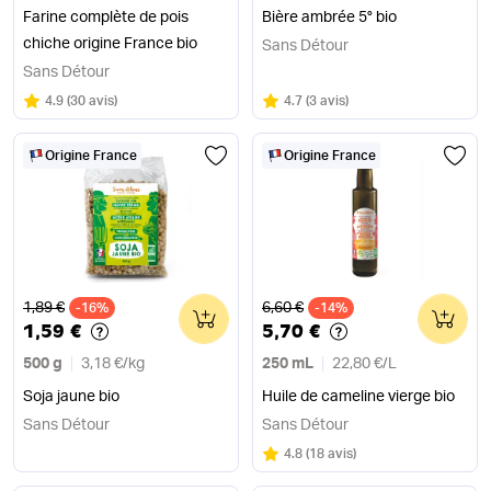
Farine complète de pois
Bière ambrée 5° bio
chiche origine France bio
Sans Détour
Sans Détour
Note
sur 5
Note
sur 5
4.9
(
30 avis
)
4.7
(
3 avis
)
Origine France
Origine France
Ancien prix
Ancien prix
1,89 €
6,60 €
-16%
0
-14%
0
1,59 €
5,70 €
500 g
3,18 €
/
kg
250 mL
22,80 €
/
L
Soja jaune bio
Huile de cameline vierge bio
Sans Détour
Sans Détour
Note
sur 5
4.8
(
18 avis
)