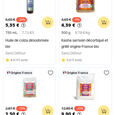
Ancien prix
Ancien prix
6,65 €
4,65 €
-20%
0
-6%
0
5,35 €
4,39 €
750 mL
7,13 €
/
L
500 g
8,78 €
/
kg
Huile de colza désodorisée
Kasha sarrasin décortiqué et
bio
grillé origine France bio
Sans Détour
Sans Détour
Note
sur 5
Note
sur 5
4.9
(
15 avis
)
5.0
(
1 avis
)
Origine France
Origine France
Ancien prix
Ancien prix
2,87 €
12,85 €
-13%
0
-23%
0
2,50 €
9,90 €