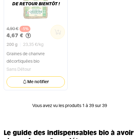
DE RETOUR BIENTÔT !
Ancien prix
4,90 €
-5%
0
4,67 €
200 g
23,35 €
/
kg
Graines de chanvre
décortiquées bio
Sans Détour
Me notifier
Vous avez vu les produits 1 à 39 sur 39
Le guide des indispensables bio à avoir