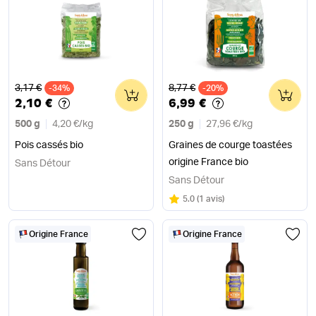
Ancien prix
Ancien prix
3,17 €
8,77 €
-34%
0
-20%
0
2,10 €
6,99 €
500 g
4,20 €
/
kg
250 g
27,96 €
/
kg
Pois cassés bio
Graines de courge toastées
origine France bio
Sans Détour
Sans Détour
Note
sur 5
5.0
(
1 avis
)
Origine France
Origine France