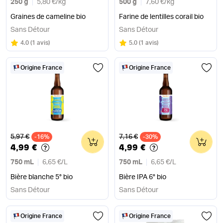
250 g
5,80 €
/
kg
500 g
7,60 €
/
kg
Graines de cameline bio
Farine de lentilles corail bio
Sans Détour
Sans Détour
Note
sur 5
Note
sur 5
4.0
(
1 avis
)
5.0
(
1 avis
)
Origine France
Origine France
Ancien prix
Ancien prix
5,97 €
7,16 €
-16%
0
-30%
0
4,99 €
4,99 €
750 mL
6,65 €
/
L
750 mL
6,65 €
/
L
Bière blanche 5° bio
Bière IPA 6° bio
Sans Détour
Sans Détour
Origine France
Origine France