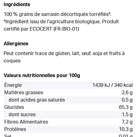
Ingrédients
100 % grains de sarrasin décortiqués torréfiés*.
*Ingrédient issu de l'agriculture biologique. Produit
certifié par ECOCERT (FR-BIO-01)
Allergènes
Peut contenir trace de gluten, lait, œuf, soja et fruits à
coques
Valeurs nutritionnelles pour 100g
Énergie
1439 kJ / 340 kcal
Matières grasses
2,6 g
dont acides gras saturés
0,5 g
Glucides
65,3 g
dont sucres
1,5 g
Fibres Alimentaires
7,2 g
Protéines
10,3 g
Sel
0,01 g