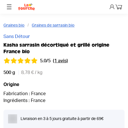
Mon p
Graines bio
Graines de sarrasin bio
Sans Détour
Kasha sarrasin décortiqué et grillé origine
France bio
5.0/5
(1 avis)
500 g
8,78 € / kg
Origine
Fabrication : France
Ingrédients : France
Livraison en 3 à 5 jours gratuite à partir de 69€