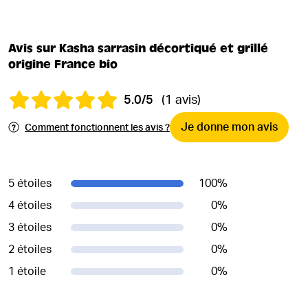
Avis sur Kasha sarrasin décortiqué et grillé
origine France bio
5.0/5
(1 avis)
Je donne mon avis
Comment fonctionnent les avis ?
5 étoiles
100
%
4 étoiles
0
%
3 étoiles
0
%
2 étoiles
0
%
1 étoile
0
%