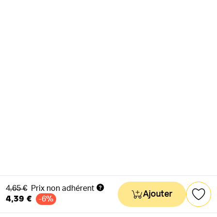
Ancien prix
4,65 €
Prix non adhérent
Ajouter
4,39 €
-6%