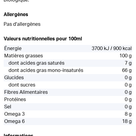
biologique.
Allergènes
Pas d'allergènes
Valeurs nutritionnelles pour 100ml
Énergie
3700 kJ / 900 kcal
Matières grasses
100 g
dont acides gras saturés
7 g
dont acides gras mono-insaturés
66 g
Glucides
0 g
dont sucres
0 g
Fibres Alimentaires
0 g
Protéines
0 g
Sel
0 g
Omega 3
8 g
Omega 6
18 g