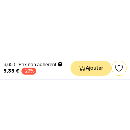
Ancien prix
6,65 €
Prix non adhérent
Ajouter
5,35 €
-20%
NEWSLETTER
Actus & mots doux
Ok