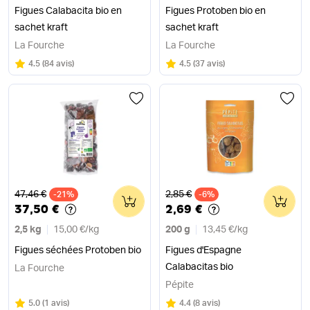
Figues Calabacita bio en
Figues Protoben bio en
sachet kraft
sachet kraft
La Fourche
La Fourche
Note
sur 5
Note
sur 5
4.5
(
84 avis
)
4.5
(
37 avis
)
Ancien prix
Ancien prix
47,46 €
2,85 €
-21%
0
-6%
0
37,50 €
2,69 €
2,5 kg
15,00 €
/
kg
200 g
13,45 €
/
kg
Figues séchées Protoben bio
Figues d'Espagne
Calabacitas bio
La Fourche
Pépite
Note
sur 5
Note
sur 5
5.0
(
1 avis
)
4.4
(
8 avis
)