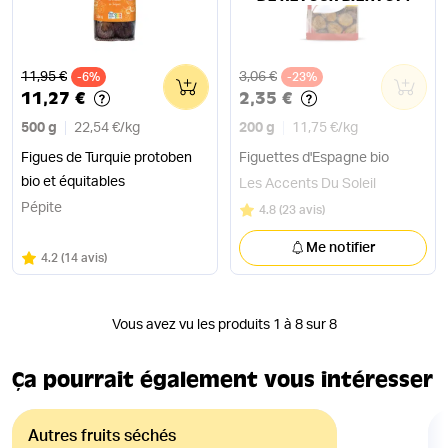
Ancien prix
Ancien prix
11,95 €
3,06 €
-6%
0
-23%
0
11,27 €
2,35 €
500 g
22,54 €
/
kg
200 g
11,75 €
/
kg
Figues de Turquie protoben
Figuettes d'Espagne bio
bio et équitables
Les Accents Du Soleil
Pépite
Note
sur 5
4.8
(
23 avis
)
Me notifier
Note
sur 5
4.2
(
14 avis
)
Vous avez vu les produits 1 à 8 sur 8
Ça pourrait également vous intéresser
Autres fruits séchés