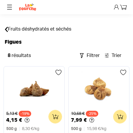
Mon p
Fruits déshydratés et séchés
Figues
8
résultats
Filtrer
Trier
Ancien prix
Ancien prix
5,13 €
10,68 €
-19%
0
-25%
0
4,15 €
7,99 €
500 g
8,30 €
/
kg
500 g
15,98 €
/
kg