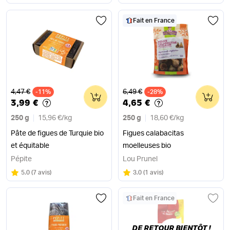
Fait en France
Ancien prix
Ancien prix
4,47 €
6,49 €
-11%
0
-28%
0
3,99 €
4,65 €
250 g
15,96 €
/
kg
250 g
18,60 €
/
kg
Pâte de figues de Turquie bio
Figues calabacitas
et équitable
moelleuses bio
Pépite
Lou Prunel
Note
sur 5
Note
sur 5
5.0
(
7 avis
)
3.0
(
1 avis
)
Fait en France
DE RETOUR BIENTÔT !