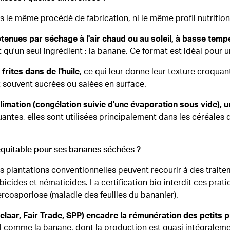
le même procédé de fabrication, ni le même profil nutritionn
nues par séchage à l'air chaud ou au soleil, à basse tempé
qu'un seul ingrédient : la banane. Ce format est idéal pour 
rites dans de l'huile
, ce qui leur donne leur texture croqua
t souvent sucrées ou salées en surface.
imation (congélation suivie d'une évaporation sous vide), un
uantes, elles sont utilisées principalement dans les céréales 
 équitable pour ses bananes séchées ?
 Les plantations conventionnelles peuvent recourir à des trait
icides et nématicides. La certification bio interdit ces prat
cosporiose (maladie des feuilles du bananier).
laar, Fair Trade, SPP) encadre la rémunération des petits 
al comme la banane, dont la production est quasi intégraleme