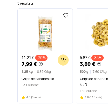
5 résultats
Ancien prix
Ancien prix
11,21 €
-29%
5,87 €
-35%
0
7,99 €
3,80 €
1,25 kg
6,39 €
/
kg
500 g
7,60 €
/
kg
Chips de bananes bio
Chips de banane b
kraft
La Fourche
La Fourche
Note
sur 5
Note
sur 5
4.0
(
3 avis
)
4.6
(
115 avis
)