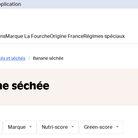
pplication
Pourq
Comm
Prix 
ans
Marque La Fourche
Origine France
Régimes spéciaux
La liv
L'emp
Nos 
tés et séchés
Banane séchée
Notre
Adhés
Régim
e séchée
Je cr
Marque
Nutri-score
Green-score