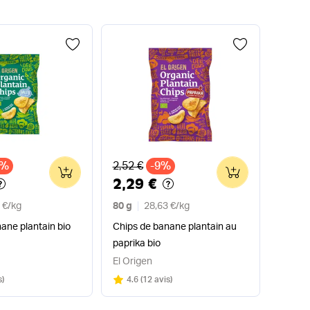
x
Ancien prix
2%
2,52 €
-9%
0
0
2,29 €
 €
/
kg
80 g
28,63 €
/
kg
ane plantain bio
Chips de banane plantain au
paprika bio
El Origen
Note
sur 5
s
)
4.6
(
12 avis
)