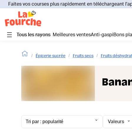
Faites vos courses plus rapidement en téléchargeant l'a
Tous les rayons
Meilleures ventes
Anti-gaspi
Bons pl
Épicerie sucrée
Fruits secs
Fruits déshydra
Banan
Valeurs