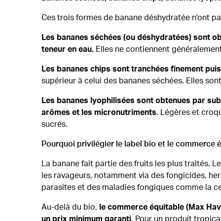
Ces trois formes de banane déshydratée n'ont pas 
Les bananes séchées (ou déshydratées) sont obte
teneur en eau.
Elles ne contiennent généralement 
Les bananes chips sont tranchées finement puis f
supérieur à celui des bananes séchées. Elles son
Les bananes lyophilisées
sont obtenues par subl
arômes et les micronutriments
. Légères et croq
sucrés.
Pourquoi privilégier le label bio et le commerce
La banane fait partie des fruits les plus traités.
les ravageurs, notamment via des fongicides, herb
parasites et des maladies fongiques comme la cer
Au-delà du bio,
le commerce équitable (Max Have
un prix minimum garanti
. Pour un produit tropic