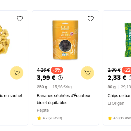
Ancien prix
Ancien pri
4,26 €
-6%
2,99 €
-2
0
0
3,99 €
2,33 €
250 g
15,96 €
/
kg
80 g
29,13
io en sachet
Bananes séchées d'Équateur
Chips de ban
bio et équitables
El Origen
Pépite
Note
sur 5
Note
sur 5
4.7
(
23 avis
)
4.9
(
12 avi