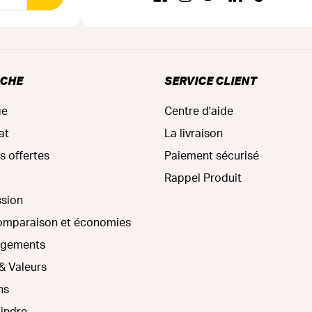
RCHE
SERVICE CLIENT
ge
Centre d'aide
at
La livraison
s offertes
Paiement sécurisé
Rappel Produit
ssion
comparaison et économies
agements
& Valeurs
ns
oindre