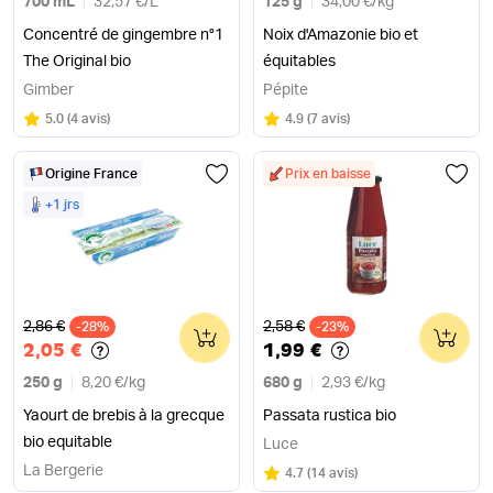
700 mL
32,57 €
/
L
125 g
34,00 €
/
kg
Concentré de gingembre n°1
Noix d'Amazonie bio et
The Original bio
équitables
Gimber
Pépite
Note
sur 5
Note
sur 5
5.0
(
4 avis
)
4.9
(
7 avis
)
Origine France
Prix en baisse
+1 jrs
Ancien prix
Ancien prix
2,86 €
2,58 €
-28%
0
-23%
0
2,05 €
1,99 €
250 g
8,20 €
/
kg
680 g
2,93 €
/
kg
Yaourt de brebis à la grecque
Passata rustica bio
bio equitable
Luce
La Bergerie
Note
sur 5
4.7
(
14 avis
)