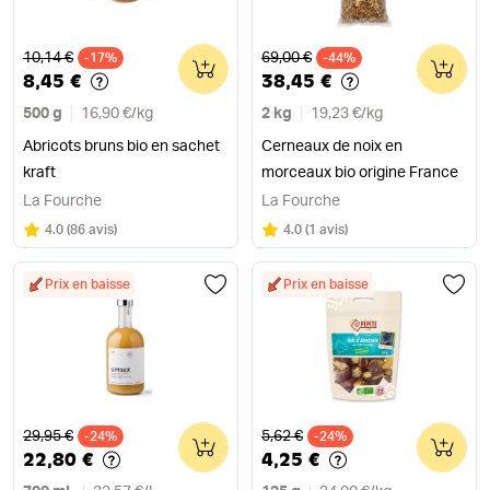
Ancien prix
Ancien prix
10,14 €
69,00 €
-17%
0
-44%
0
8,45 €
38,45 €
500 g
16,90 €
/
kg
2 kg
19,23 €
/
kg
Abricots bruns bio en sachet
Cerneaux de noix en
kraft
morceaux bio origine France
La Fourche
La Fourche
Note
sur 5
Note
sur 5
4.0
(
86 avis
)
4.0
(
1 avis
)
Prix en baisse
Prix en baisse
Ancien prix
Ancien prix
29,95 €
5,62 €
-24%
0
-24%
0
22,80 €
4,25 €