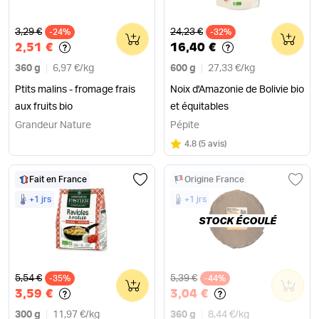
Ancien prix
Ancien prix
3,29 €
24,23 €
-24%
0
-32%
0
2,51 €
16,40 €
360 g
6,97 €
/
kg
600 g
27,33 €
/
kg
Ptits malins - fromage frais
Noix d'Amazonie de Bolivie bio
aux fruits bio
et équitables
Grandeur Nature
Pépite
Note
sur 5
4.8
(
5 avis
)
Fait en France
Origine France
+1 jrs
+1 jrs
STOCK ÉCOULÉ
Ancien prix
Ancien prix
5,54 €
5,39 €
-35%
0
-44%
0
3,59 €
3,04 €
300 g
11,97 €
/
kg
360 g
8,44 €
/
kg