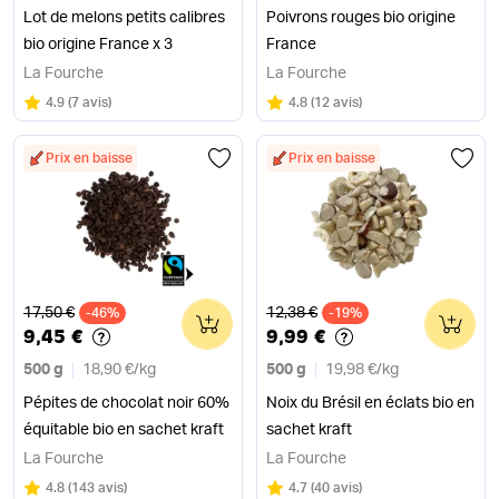
Lot de melons petits calibres
Poivrons rouges bio origine
bio origine France x 3
France
La Fourche
La Fourche
Note
sur 5
Note
sur 5
4.9
(
7 avis
)
4.8
(
12 avis
)
Prix en baisse
Prix en baisse
Ancien prix
Ancien prix
17,50 €
12,38 €
-46%
0
-19%
0
9,45 €
9,99 €
500 g
18,90 €
/
kg
500 g
19,98 €
/
kg
Pépites de chocolat noir 60%
Noix du Brésil en éclats bio en
équitable bio en sachet kraft
sachet kraft
La Fourche
La Fourche
Note
sur 5
Note
sur 5
4.8
(
143 avis
)
4.7
(
40 avis
)