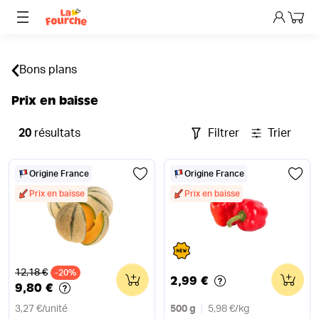
Mon p
Bons plans
Prix en baisse
20
résultats
Filtrer
Trier
Origine France
Origine France
Prix en baisse
Prix en baisse
Ancien prix
12,18 €
-20%
0
0
2,99 €
9,80 €
3,27 €
/
unité
500 g
5,98 €
/
kg