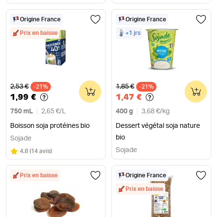
Origine France
Origine France
Prix en baisse
+1 jrs
Ancien prix
Ancien prix
2,53 €
1,85 €
-21%
0
-21%
0
1,99 €
1,47 €
750 mL
2,65 €
/
L
400 g
3,68 €
/
kg
Boisson soja protéines bio
Dessert végétal soja nature
bio
Sojade
Sojade
Note
sur 5
4.8
(
14 avis
)
Prix en baisse
Origine France
Prix en baisse