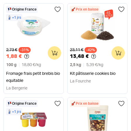
Origine France
Prix en baisse
+1 jrs
Ancien prix
Ancien prix
2,73 €
23,11 €
-31%
0
-42%
0
1,88 €
13,48 €
100 g
18,80 €
/
kg
2,5 kg
5,39 €
/
kg
Fromage frais petit brebis bio
Kit pâtisserie cookies bio
equitable
La Fourche
La Bergerie
Origine France
Prix en baisse
+1 jrs