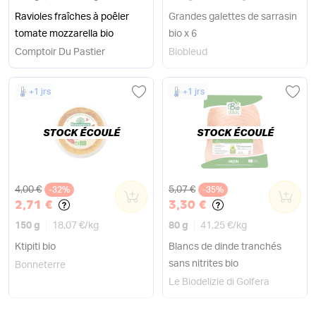
Ravioles fraîches à poêler
Grandes galettes de sarrasin
tomate mozzarella bio
bio x 6
Comptoir Du Pastier
Biobleud
+1 jrs
+1 jrs
STOCK ÉCOULÉ
STOCK ÉCOULÉ
Ancien prix
Ancien prix
4,00 €
5,07 €
-32%
0
-35%
0
2,71 €
3,30 €
150 g
18,07 €
/
kg
80 g
41,25 €
/
kg
Ktipiti bio
Blancs de dinde tranchés
sans nitrites bio
Bonneterre
Le Biodelizie di Golfera