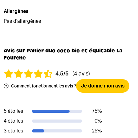
Allergènes
Pas d'allergènes
Avis sur Panier duo coco bio et équitable La
Fourche
4.5/5
(4 avis)
Je donne mon avis
Comment fonctionnent les avis ?
5 étoiles
75
%
4 étoiles
0
%
3 étoiles
25
%