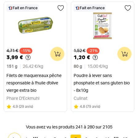
Fait en France
Fait en France
Ancien prix
Ancien prix
4,71 €
1,52 €
-15%
0
-21%
0
3,99 €
1,20 €
151 g
26,42 €
/
kg
80 g
15,00 €
/
kg
Filets de maquereaux pêche
Poudre à lever sans
responsable à l'huile d'olive
phosphate et sans gluten bio
vierge extra bio
- 8x10g
Phare D'Eckmuhl
Culinat
Note
sur 5
Note
sur 5
4.9
(
29 avis
)
4.8
(
79 avis
)
Vous avez vu les produits 241 à 280 sur 2105