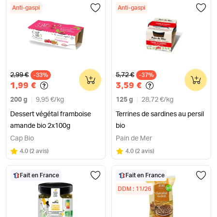
Anti-gaspi
Anti-gaspi
Ancien prix
Ancien prix
2,99 €
5,72 €
-33%
0
-37%
0
1,99 €
3,59 €
200 g
9,95 €
/
kg
125 g
28,72 €
/
kg
Dessert végétal framboise
Terrines de sardines au persil
amande bio 2x100g
bio
Cap Bio
Pain de Mer
Note
sur 5
Note
sur 5
4.0
(
2 avis
)
4.0
(
2 avis
)
Fait en France
Fait en France
DDM : 11/26