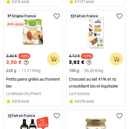
Note
sur 5
Note
sur 5
5.0
(
2 avis
)
4.7
(
17 avis
)
Origine France
Fait en France
Anti-gaspi
Ancien prix
Ancien prix
3,46 €
4,12 €
-28%
0
-12%
0
2,50 €
3,62 €
225 g
11,11 €
/
kg
100 g
36,20 €
/
kg
Petits pains grillés au froment
Chocolat au lait 41% et riz
bio
croustillant bio et équitable
Le Moulin Du Pivert
La Fourche
Note
sur 5
Note
sur 5
5.0
(
3 avis
)
4.8
(
76 avis
)
Fait en France