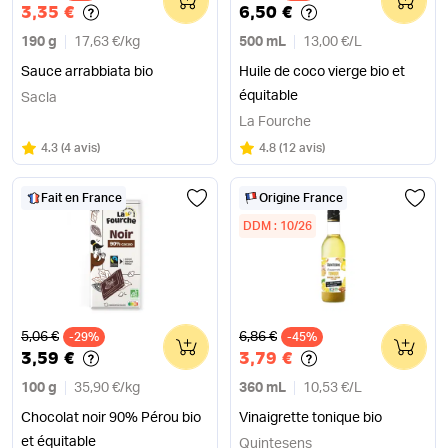
3,35 €
6,50 €
190 g
17,63 €
/
kg
500 mL
13,00 €
/
L
Sauce arrabbiata bio
Huile de coco vierge bio et
équitable
Sacla
La Fourche
Note
sur 5
Note
sur 5
4.3
(
4 avis
)
4.8
(
12 avis
)
Fait en France
Origine France
DDM : 10/26
Ancien prix
Ancien prix
5,06 €
6,86 €
-29%
0
-45%
0
3,59 €
3,79 €
100 g
35,90 €
/
kg
360 mL
10,53 €
/
L
Chocolat noir 90% Pérou bio
Vinaigrette tonique bio
et équitable
Quintesens