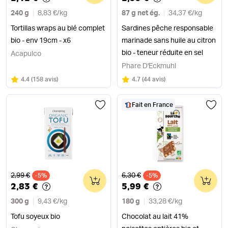
240 g
8,83 €
/
kg
87 g net ég.
34,37 €
/
kg
Tortillas wraps au blé complet
Sardines pêche responsable
bio - env 19cm - x6
marinade sans huile au citron
bio - teneur réduite en sel
Acapulco
Phare D'Eckmuhl
Note
sur 5
Note
sur 5
4.4
(
158 avis
)
4.7
(
44 avis
)
Fait en France
Ancien prix
Ancien prix
2,99 €
6,30 €
-5%
0
-5%
0
2,83 €
5,99 €
300 g
9,43 €
/
kg
180 g
33,28 €
/
kg
Tofu soyeux bio
Chocolat au lait 41%