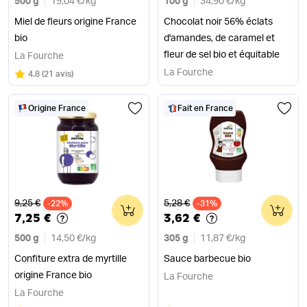
500 g
19,04 €
/
kg
100 g
34,90 €
/
kg
Miel de fleurs origine France
Chocolat noir 56% éclats
bio
d'amandes, de caramel et
fleur de sel bio et équitable
La Fourche
La Fourche
Note
sur 5
4.8
(
21 avis
)
Origine France
Fait en France
Ancien prix
Ancien prix
9,25 €
5,28 €
-22%
0
-31%
0
7,25 €
3,62 €
500 g
14,50 €
/
kg
305 g
11,87 €
/
kg
Confiture extra de myrtille
Sauce barbecue bio
origine France bio
La Fourche
La Fourche