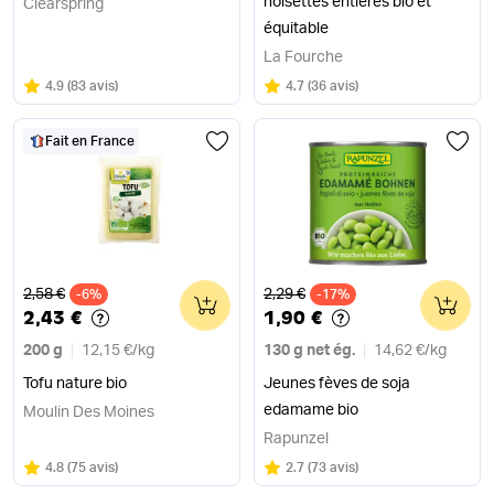
noisettes entières bio et
Clearspring
équitable
La Fourche
Note
sur 5
Note
sur 5
4.9
(
83 avis
)
4.7
(
36 avis
)
Fait en France
Ancien prix
Ancien prix
2,58 €
2,29 €
-6%
0
-17%
0
2,43 €
1,90 €
200 g
12,15 €
/
kg
130 g net ég.
14,62 €
/
kg
Tofu nature bio
Jeunes fèves de soja
edamame bio
Moulin Des Moines
Rapunzel
Note
sur 5
Note
sur 5
4.8
(
75 avis
)
2.7
(
73 avis
)