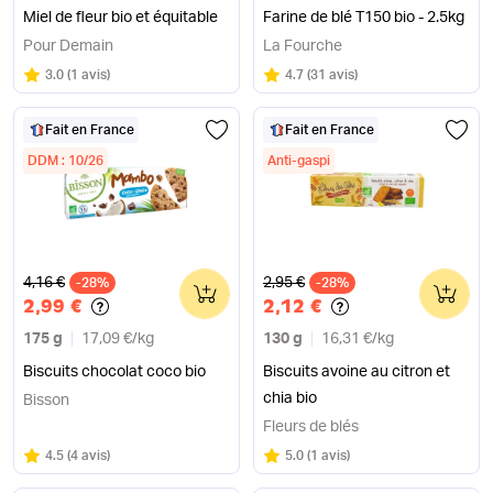
Miel de fleur bio et équitable
Farine de blé T150 bio - 2.5kg
Pour Demain
La Fourche
Note
sur 5
Note
sur 5
3.0
(
1 avis
)
4.7
(
31 avis
)
Fait en France
Fait en France
DDM : 10/26
Anti-gaspi
Ancien prix
Ancien prix
4,16 €
2,95 €
-28%
0
-28%
0
2,99 €
2,12 €
175 g
17,09 €
/
kg
130 g
16,31 €
/
kg
Biscuits chocolat coco bio
Biscuits avoine au citron et
chia bio
Bisson
Fleurs de blés
Note
sur 5
Note
sur 5
4.5
(
4 avis
)
5.0
(
1 avis
)