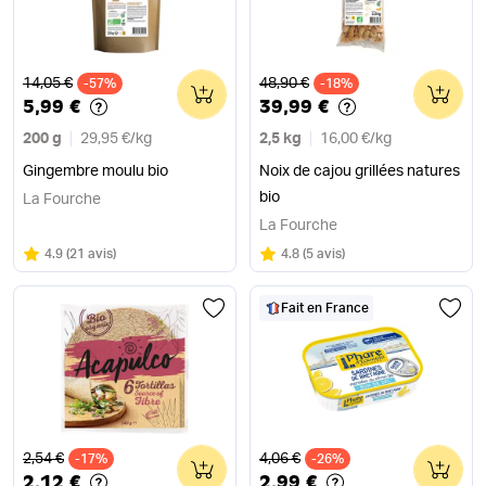
Ancien prix
Ancien prix
14,05 €
48,90 €
-57%
0
-18%
0
5,99 €
39,99 €
200 g
29,95 €
/
kg
2,5 kg
16,00 €
/
kg
Gingembre moulu bio
Noix de cajou grillées natures
bio
La Fourche
La Fourche
Note
sur 5
Note
sur 5
4.9
(
21 avis
)
4.8
(
5 avis
)
Fait en France
Ancien prix
Ancien prix
2,54 €
4,06 €
-17%
0
-26%
0
2,12 €
2,99 €