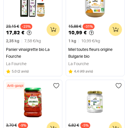
Ancien prix
Ancien prix
23,15 €
15,88 €
-23%
0
-31%
0
17,82 €
10,99 €
2,35 kg
7,58 €
/
kg
1 kg
10,99 €
/
kg
Panier vinaigrette bio La
Miel toutes fleurs origine
Fourche
Bulgarie bio
La Fourche
La Fourche
Note
sur 5
Note
sur 5
5.0
(
2 avis
)
4.4
(
49 avis
)
Anti-gaspi
Ancien prix
Ancien prix
3,70 €
6,82 €
-9%
0
-5%
0