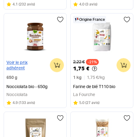
Note
sur 5
Note
sur 5
4.1
(
232 avis
)
4.0
(
3 avis
)
Origine France
Ancien prix
2,22 €
0
-21%
0
Voir le prix
1,75 €
adhérent
650 g
1 kg
1,75 €
/
kg
Nocciolata bio - 650g
Farine de blé T110 bio
Nocciolata
La Fourche
Note
sur 5
Note
sur 5
4.9
(
133 avis
)
5.0
(
27 avis
)