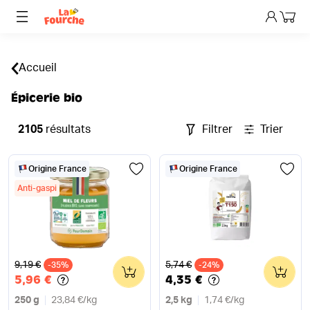
Mon p
Accueil
Épicerie bio
2105
résultats
Filtrer
Trier
Origine France
Origine France
Anti-gaspi
Ancien prix
Ancien prix
9,19 €
5,74 €
-35%
0
-24%
0
5,96 €
4,35 €
250 g
23,84 €
/
kg
2,5 kg
1,74 €
/
kg