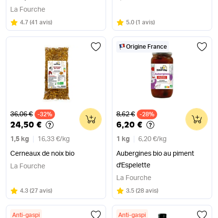
La Fourche
Note
sur 5
Note
sur 5
4.7
(
41 avis
)
5.0
(
1 avis
)
Origine France
Ancien prix
Ancien prix
36,06 €
8,62 €
-32%
0
-28%
0
24,50 €
6,20 €
1,5 kg
16,33 €
/
kg
1 kg
6,20 €
/
kg
Cerneaux de noix bio
Aubergines bio au piment
d'Espelette
La Fourche
La Fourche
Note
sur 5
Note
sur 5
4.3
(
27 avis
)
3.5
(
28 avis
)
Anti-gaspi
Anti-gaspi