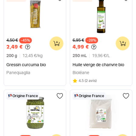
Ancien prix
Ancien prix
4,50 €
6,95 €
-45%
0
-28%
0
2,49 €
4,99 €
200 g
12,45 €
/
kg
250 mL
19,96 €
/
L
Gressin curcuma bio
Huile vierge de chanvre bio
Panequaglia
Bioléane
Note
sur 5
4.5
(
2 avis
)
Origine France
Origine France