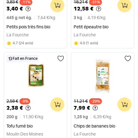
Ancien prix
Ancien prix
3,83 €
18,21 €
-11%
0
-31%
0
3,40 €
12,58 €
445 g net ég.
7,64 €
/
kg
3 kg
4,19 €
/
kg
Petits pois très fins bio
Petit épeautre bio
La Fourche
La Fourche
Note
sur 5
Note
sur 5
4.7
(
24 avis
)
4.0
(
1 avis
)
Fait en France
Ancien prix
Ancien prix
2,58 €
11,21 €
-8%
0
-29%
0
2,38 €
7,99 €
200 g
11,90 €
/
kg
1,25 kg
6,39 €
/
kg
Tofu fumé bio
Chips de bananes bio
Moulin Des Moines
La Fourche