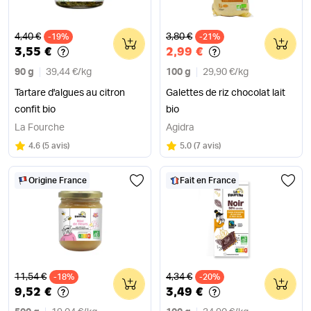
Ancien prix
Ancien prix
4,40 €
3,80 €
-19%
0
-21%
0
3,55 €
2,99 €
90 g
39,44 €
/
kg
100 g
29,90 €
/
kg
Tartare d'algues au citron
Galettes de riz chocolat lait
confit bio
bio
La Fourche
Agidra
Note
sur 5
Note
sur 5
4.6
(
5 avis
)
5.0
(
7 avis
)
Origine France
Fait en France
Ancien prix
Ancien prix
11,54 €
4,34 €
-18%
0
-20%
0
9,52 €
3,49 €