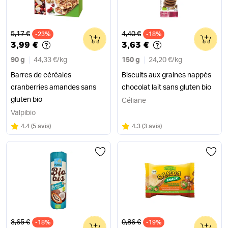
Ancien prix
Ancien prix
5,17 €
4,40 €
-23%
0
-18%
0
3,99 €
3,63 €
90 g
44,33 €
/
kg
150 g
24,20 €
/
kg
Barres de céréales
Biscuits aux graines nappés
cranberries amandes sans
chocolat lait sans gluten bio
gluten bio
Céliane
Valpibio
Note
sur 5
Note
sur 5
4.4
(
5 avis
)
4.3
(
3 avis
)
Ancien prix
Ancien prix
3,65 €
0,86 €
-18%
0
-19%
0