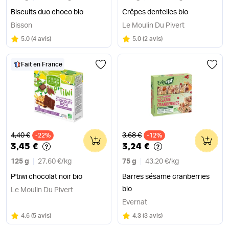
Biscuits duo choco bio
Crêpes dentelles bio
Bisson
Le Moulin Du Pivert
Note
sur 5
Note
sur 5
5.0
(
4 avis
)
5.0
(
2 avis
)
Fait en France
Ancien prix
Ancien prix
4,40 €
3,68 €
-22%
0
-12%
0
3,45 €
3,24 €
125 g
27,60 €
/
kg
75 g
43,20 €
/
kg
P'tiwi chocolat noir bio
Barres sésame cranberries
bio
Le Moulin Du Pivert
Evernat
Note
sur 5
Note
sur 5
4.6
(
5 avis
)
4.3
(
3 avis
)