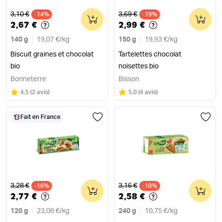
Ancien prix
Ancien prix
3,10 €
3,69 €
-14%
0
-19%
0
2,67 €
2,99 €
140 g
19,07 €
/
kg
150 g
19,93 €
/
kg
Biscuit graines et chocolat
Tartelettes chocolat
bio
noisettes bio
Bonneterre
Bisson
Note
sur 5
Note
sur 5
4.5
(
2 avis
)
5.0
(
4 avis
)
Fait en France
Ancien prix
Ancien prix
3,28 €
3,16 €
-16%
0
-18%
0
2,77 €
2,58 €
120 g
23,08 €
/
kg
240 g
10,75 €
/
kg