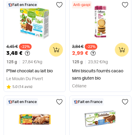
Fait en France
Anti-gaspi
Ancien prix
Ancien prix
4,45 €
3,84 €
-22%
0
-22%
0
3,48 €
2,99 €
125 g
27,84 €
/
kg
125 g
23,92 €
/
kg
P'tiwi chocolat au lait bio
Mini biscuits fourrés cacao
sans gluten bio
Le Moulin Du Pivert
Céliane
Note
sur 5
5.0
(
14 avis
)
Fait en France
Fait en France