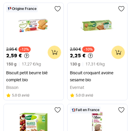
Origine France
Ancien prix
Ancien prix
2,95 €
2,50 €
-12%
0
-10%
0
2,59 €
2,25 €
150 g
17,27 €
/
kg
130 g
17,31 €
/
kg
Biscuit petit beurre blé
Biscuit croquant avoine
complet bio
sesame bio
Bisson
Evernat
Note
sur 5
Note
sur 5
5.0
(
3 avis
)
5.0
(
3 avis
)
Fait en France