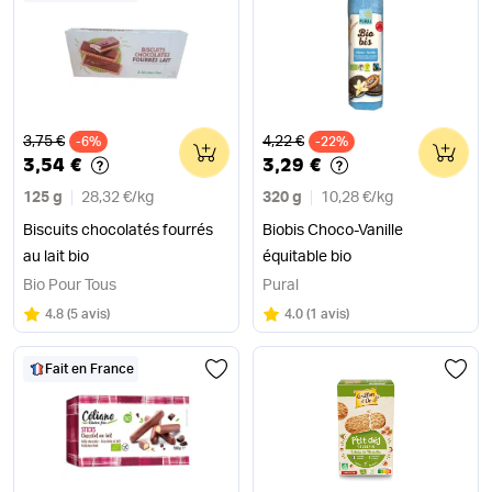
Ancien prix
Ancien prix
3,75 €
4,22 €
-6%
0
-22%
0
3,54 €
3,29 €
125 g
28,32 €
/
kg
320 g
10,28 €
/
kg
Biscuits chocolatés fourrés
Biobis Choco-Vanille
au lait bio
équitable bio
Bio Pour Tous
Pural
Note
sur 5
Note
sur 5
4.8
(
5 avis
)
4.0
(
1 avis
)
Fait en France