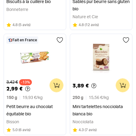
Biscuits à la cuillère bio
Sablés pur beurre sans gluten
bio
Bonneterre
Nature et Cie
Note
sur 5
Note
sur 5
4.8
(
5 avis
)
4.8
(
12 avis
)
Fait en France
Ancien prix
3,42 €
-13%
0
0
3,89 €
2,99 €
150 g
19,93 €
/
kg
250 g
15,56 €
/
kg
Petit beurre au chocolat
Mini tartelettes nocciolata
équitable bio
bianca bio
Bisson
Nocciolata
Note
sur 5
Note
sur 5
5.0
(
6 avis
)
4.3
(
7 avis
)