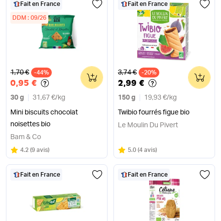
Fait en France
Fait en France
DDM : 09/26
Ancien prix
Ancien prix
1,70 €
3,74 €
-44%
0
-20%
0
0,95 €
2,99 €
30 g
31,67 €
/
kg
150 g
19,93 €
/
kg
Mini biscuits chocolat
Twibio fourrés figue bio
noisettes bio
Le Moulin Du Pivert
Bam & Co
Note
sur 5
Note
sur 5
4.2
(
9 avis
)
5.0
(
4 avis
)
Fait en France
Fait en France