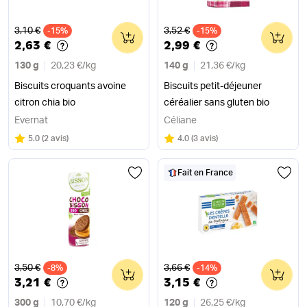
Ancien prix
Ancien prix
3,10 €
3,52 €
-15%
0
-15%
0
2,63 €
2,99 €
130 g
20,23 €
/
kg
140 g
21,36 €
/
kg
Biscuits croquants avoine
Biscuits petit-déjeuner
citron chia bio
céréalier sans gluten bio
Evernat
Céliane
Note
sur 5
Note
sur 5
5.0
(
2 avis
)
4.0
(
3 avis
)
Fait en France
Ancien prix
Ancien prix
3,50 €
3,66 €
-8%
0
-14%
0
3,21 €
3,15 €
300 g
10,70 €
/
kg
120 g
26,25 €
/
kg