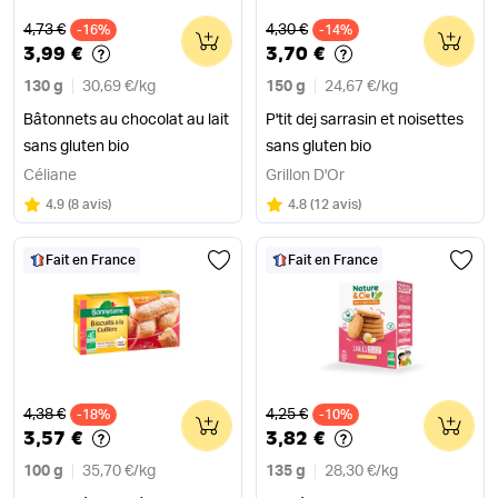
Ancien prix
Ancien prix
4,73 €
4,30 €
-16%
0
-14%
0
3,99 €
3,70 €
130 g
30,69 €
/
kg
150 g
24,67 €
/
kg
Bâtonnets au chocolat au lait
P'tit dej sarrasin et noisettes
sans gluten bio
sans gluten bio
Céliane
Grillon D'Or
Note
sur 5
Note
sur 5
4.9
(
8 avis
)
4.8
(
12 avis
)
Fait en France
Fait en France
Ancien prix
Ancien prix
4,38 €
4,25 €
-18%
0
-10%
0
3,57 €
3,82 €
100 g
35,70 €
/
kg
135 g
28,30 €
/
kg