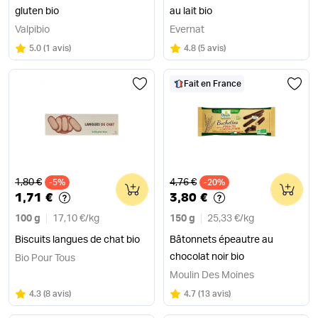
gluten bio
au lait bio
Valpibio
Evernat
Note
sur 5
Note
sur 5
5.0
(
1 avis
)
4.8
(
5 avis
)
Fait en France
Ancien prix
Ancien prix
1,80 €
4,76 €
-5%
0
-20%
0
1,71 €
3,80 €
100 g
17,10 €
/
kg
150 g
25,33 €
/
kg
Biscuits langues de chat bio
Bâtonnets épeautre au
chocolat noir bio
Bio Pour Tous
Moulin Des Moines
Note
sur 5
Note
sur 5
4.3
(
8 avis
)
4.7
(
13 avis
)