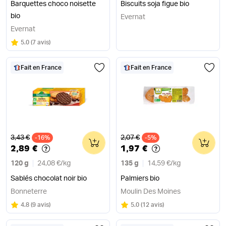
Barquettes choco noisette
Biscuits soja figue bio
bio
Evernat
Evernat
Note
sur 5
5.0
(
7 avis
)
Fait en France
Fait en France
Ancien prix
Ancien prix
3,43 €
2,07 €
-16%
0
-5%
0
2,89 €
1,97 €
120 g
24,08 €
/
kg
135 g
14,59 €
/
kg
Sablés chocolat noir bio
Palmiers bio
Bonneterre
Moulin Des Moines
Note
sur 5
Note
sur 5
4.8
(
9 avis
)
5.0
(
12 avis
)