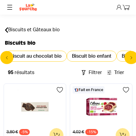
Mon p
Biscuits et Gâteaux bio
Biscuits bio
Biscuit au chocolat bio
Biscuit bio enfant
Biscui
95
résultats
Filtrer
Trier
Fait en France
Ancien prix
Ancien prix
3,80 €
4,02 €
-5%
0
-15%
0