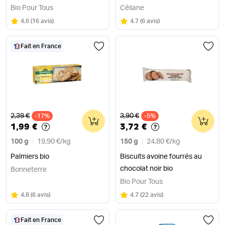
Bio Pour Tous
Céliane
Note
sur 5
Note
sur 5
4.6
(
16 avis
)
4.7
(
6 avis
)
Fait en France
Ancien prix
Ancien prix
2,39 €
3,90 €
-17%
0
-5%
0
1,99 €
3,72 €
100 g
19,90 €
/
kg
150 g
24,80 €
/
kg
Palmiers bio
Biscuits avoine fourrés au
chocolat noir bio
Bonneterre
Bio Pour Tous
Note
sur 5
Note
sur 5
4.8
(
6 avis
)
4.7
(
22 avis
)
Fait en France