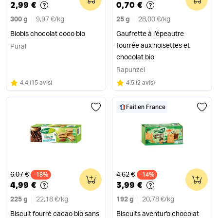
2,99 €
0,70 €
300 g
9,97 €
/
kg
25 g
28,00 €
/
kg
Biobis chocolat coco bio
Gaufrette à l’épeautre
fourrée aux noisettes et
Pural
chocolat bio
Rapunzel
Note
sur 5
Note
sur 5
4.4
(
15 avis
)
4.5
(
2 avis
)
Fait en France
Ancien prix
Ancien prix
6,07 €
4,62 €
-18%
0
-14%
0
4,99 €
3,99 €
225 g
22,18 €
/
kg
192 g
20,78 €
/
kg
Biscuit fourré cacao bio sans
Biscuits aventur'o chocolat