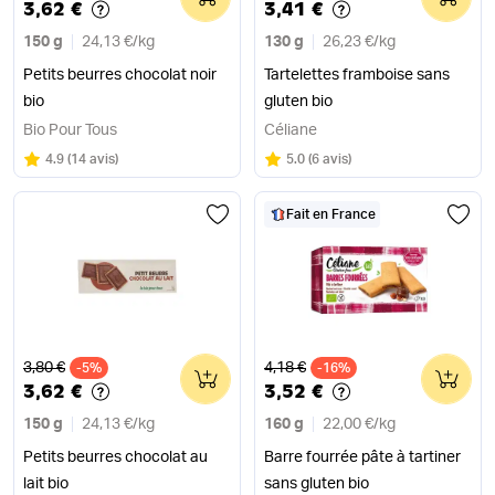
3,62 €
3,41 €
150 g
24,13 €
/
kg
130 g
26,23 €
/
kg
Petits beurres chocolat noir
Tartelettes framboise sans
bio
gluten bio
Bio Pour Tous
Céliane
Note
sur 5
Note
sur 5
4.9
(
14 avis
)
5.0
(
6 avis
)
Fait en France
Ancien prix
Ancien prix
3,80 €
4,18 €
-5%
0
-16%
0
3,62 €
3,52 €
150 g
24,13 €
/
kg
160 g
22,00 €
/
kg
Petits beurres chocolat au
Barre fourrée pâte à tartiner
lait bio
sans gluten bio