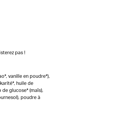
sterez pas !
o*, vanille en poudre*),
arité*, huile de
p de glucose* (maïs),
tournesol), poudre à