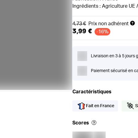
Ingrédients : Agriculture UE
Ancien prix
4,73 €
Prix non adhérent
3,99 €
-16%
Livraison en 3 à 5 jours 
Paiement sécurisé en ca
Caractéristiques
Fait en France
S
Scores