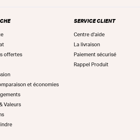
RCHE
SERVICE CLIENT
ge
Centre d'aide
at
La livraison
s offertes
Paiement sécurisé
Rappel Produit
ssion
comparaison et économies
agements
& Valeurs
ns
oindre