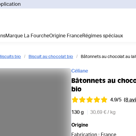
pplication
Pourq
Comm
Prix 
ans
Marque La Fourche
Origine France
Régimes spéciaux
La liv
L'emp
Nos 
Biscuits bio
Biscuit au chocolat bio
Bâtonnets au chocolat au lai
Notre
Adhés
Céliane
Régim
Bâtonnets au chocol
Je cr
bio
4.9/5
(8 avi
130 g
30,69 € / kg
Origine
Fabrication : France