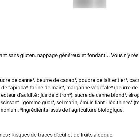
llant sans gluten, nappage généreux et fondant… Vous n’y rési
ucre de canne*, beurre de cacao*, poudre de lait entier*, caca
de tapioca*, farine de maïs*, margarine végétale* (beurre de k
recteur d’acidité : jus de citron*), sucre de canne blond*, siro
ississant : gomme guar*, sel marin, émulsifiant : lécithines* (
monium. *Ingrédients issus de l’agriculture biologique.
ènes : Risques de traces d’œuf et de fruits à coque.