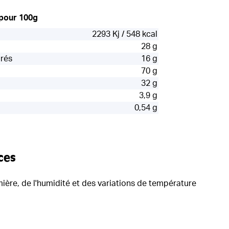
 pour 100g
2293 Kj / 548 kcal
28 g
urés
16 g
70 g
32 g
3,9 g
0,54 g
ces
umière, de l'humidité et des variations de température