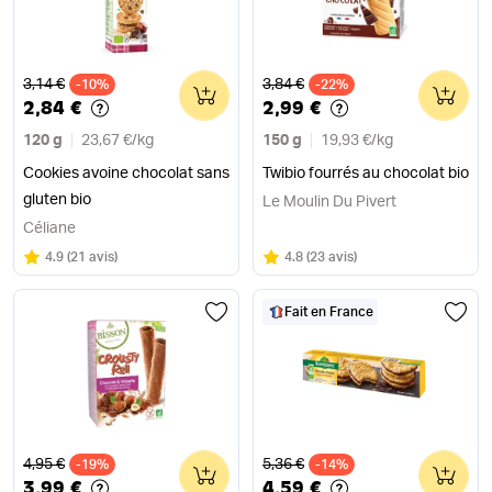
Ancien prix
Ancien prix
3,14 €
3,84 €
-10%
0
-22%
0
2,84 €
2,99 €
120 g
23,67 €
/
kg
150 g
19,93 €
/
kg
Cookies avoine chocolat sans
Twibio fourrés au chocolat bio
gluten bio
Le Moulin Du Pivert
Céliane
Note
sur 5
Note
sur 5
4.9
(
21 avis
)
4.8
(
23 avis
)
Fait en France
Ancien prix
Ancien prix
4,95 €
5,36 €
-19%
0
-14%
0
3,99 €
4,59 €