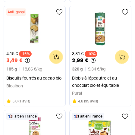
Anti-gaspi
Ancien prix
Ancien prix
4,15 €
3,31 €
-16%
0
-10%
0
3,49 €
2,99 €
185 g
18,86 €
/
kg
320 g
9,34 €
/
kg
Biscuits fourrés au cacao bio
Biobis à l'épeautre et au
chocolat bio et équitable
Bioalbon
Pural
Note
sur 5
Note
sur 5
5.0
(
1 avis
)
4.8
(
35 avis
)
Fait en France
Fait en France