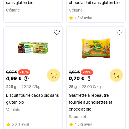
sans gluten bio
chocolat lait sans gluten bio
Céliane
Céliane
Note
sur 5
4.3
(
3 avis
)
Ancien prix
Ancien prix
6,07 €
0,86 €
-18%
0
-19%
0
4,99 €
0,70 €
225 g
22,18 €
/
kg
25 g
28,00 €
/
kg
Biscuit fourré cacao bio sans
Gaufrette à l’épeautre
gluten bio
fourrée aux noisettes et
chocolat bio
Valpibio
Rapunzel
Note
sur 5
Note
sur 5
5.0
(
1 avis
)
4.5
(
2 avis
)