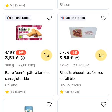
Bisson
Note
sur 5
5.0
(
5 avis
)
Fait en France
Fait en France
Ancien prix
Ancien prix
4,18 €
3,75 €
-16%
0
-6%
0
3,52 €
3,54 €
160 g
22,00 €
/
kg
125 g
28,32 €
/
kg
Barre fourrée pâte à tartiner
Biscuits chocolatés fourrés
sans gluten bio
au lait bio
Céliane
Bio Pour Tous
Note
sur 5
Note
sur 5
4.7
(
6 avis
)
4.8
(
5 avis
)