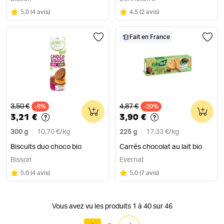
Note
sur 5
Note
sur 5
5.0
(
4 avis
)
4.5
(
2 avis
)
Fait en France
Ancien prix
Ancien prix
3,50 €
4,87 €
-8%
0
-20%
0
3,21 €
3,90 €
300 g
10,70 €
/
kg
225 g
17,33 €
/
kg
Biscuits duo choco bio
Carrés chocolat au lait bio
Bisson
Evernat
Note
sur 5
Note
sur 5
5.0
(
4 avis
)
5.0
(
7 avis
)
Vous avez vu les produits 1 à 40 sur 46