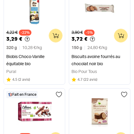
Ancien prix
Ancien prix
4,22 €
3,90 €
-22%
0
-5%
0
3,29 €
3,72 €
320 g
10,28 €
/
kg
150 g
24,80 €
/
kg
Biobis Choco-Vanille
Biscuits avoine fourrés au
équitable bio
chocolat noir bio
Pural
Bio Pour Tous
Note
sur 5
Note
sur 5
4.5
(
2 avis
)
4.7
(
22 avis
)
Fait en France