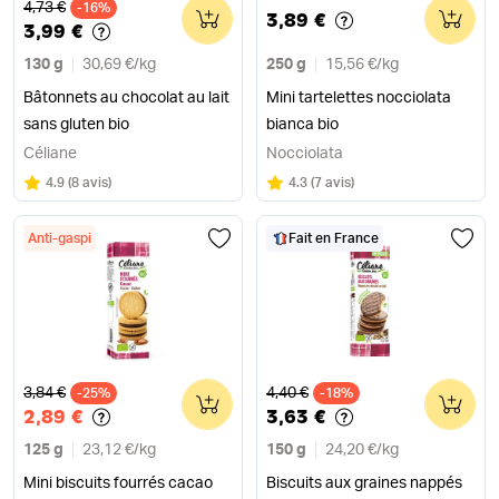
Ancien prix
4,73 €
-16%
0
0
3,89 €
3,99 €
130 g
30,69 €
/
kg
250 g
15,56 €
/
kg
Bâtonnets au chocolat au lait
Mini tartelettes nocciolata
sans gluten bio
bianca bio
Céliane
Nocciolata
Note
sur 5
Note
sur 5
4.9
(
8 avis
)
4.3
(
7 avis
)
Anti-gaspi
Fait en France
Ancien prix
Ancien prix
3,84 €
4,40 €
-25%
0
-18%
0
2,89 €
3,63 €
125 g
23,12 €
/
kg
150 g
24,20 €
/
kg
Mini biscuits fourrés cacao
Biscuits aux graines nappés