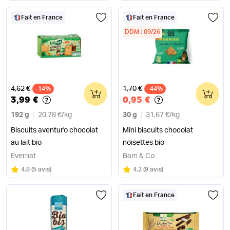
Fait en France
Fait en France
DDM : 09/26
Ancien prix
Ancien prix
4,62 €
1,70 €
-14%
0
-44%
0
3,99 €
0,95 €
192 g
20,78 €
/
kg
30 g
31,67 €
/
kg
Biscuits aventur'o chocolat
Mini biscuits chocolat
au lait bio
noisettes bio
Evernat
Bam & Co
Note
sur 5
Note
sur 5
4.8
(
5 avis
)
4.2
(
9 avis
)
Fait en France