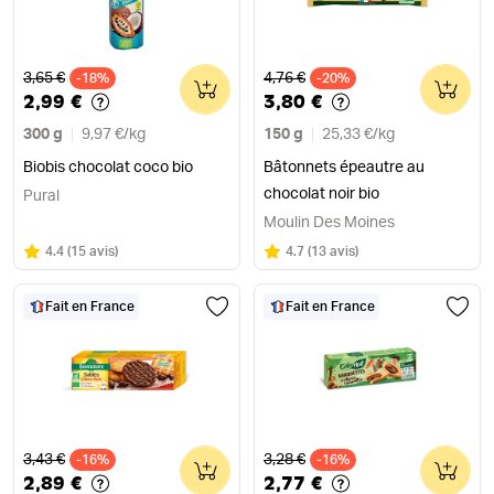
Ancien prix
Ancien prix
3,65 €
4,76 €
-18%
0
-20%
0
2,99 €
3,80 €
300 g
9,97 €
/
kg
150 g
25,33 €
/
kg
Biobis chocolat coco bio
Bâtonnets épeautre au
chocolat noir bio
Pural
Moulin Des Moines
Note
sur 5
Note
sur 5
4.4
(
15 avis
)
4.7
(
13 avis
)
Fait en France
Fait en France
Ancien prix
Ancien prix
3,43 €
3,28 €
-16%
0
-16%
0
2,89 €
2,77 €