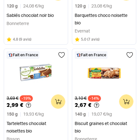
120 g
24,08 €
/
kg
120 g
23,08 €
/
kg
Sablés chocolat noir bio
Barquettes choco noisette
bio
Bonneterre
Evernat
Note
sur 5
Note
sur 5
4.8
(
9 avis
)
5.0
(
7 avis
)
Fait en France
Fait en France
Ancien prix
Ancien prix
3,69 €
3,10 €
-19%
0
-14%
0
2,99 €
2,67 €
150 g
19,93 €
/
kg
140 g
19,07 €
/
kg
Tartelettes chocolat
Biscuit graines et chocolat
noisettes bio
bio
Bisson
Bonneterre