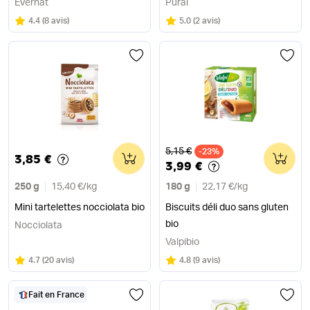
Evernat
Pural
Note
sur 5
Note
sur 5
4.4
(
8 avis
)
5.0
(
2 avis
)
Ancien prix
5,15 €
0
-23%
0
3,85 €
3,99 €
250 g
15,40 €
/
kg
180 g
22,17 €
/
kg
Mini tartelettes nocciolata bio
Biscuits déli duo sans gluten
bio
Nocciolata
Valpibio
Note
sur 5
Note
sur 5
4.7
(
20 avis
)
4.8
(
9 avis
)
Fait en France