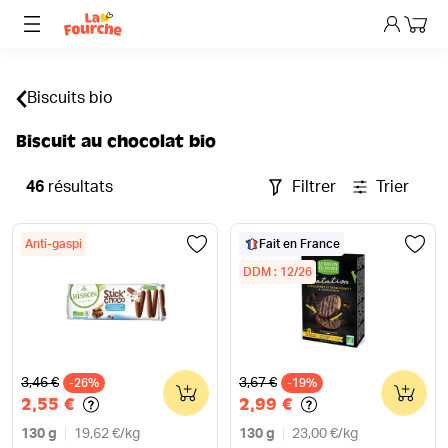
Mon p
Biscuits bio
Biscuit au chocolat bio
46
résultats
Filtrer
Trier
Anti-gaspi
Fait en France
DDM : 12/26
Ancien prix
Ancien prix
3,46 €
3,67 €
-26%
0
-19%
0
2,55 €
2,99 €
130 g
19,62 €
/
kg
130 g
23,00 €
/
kg