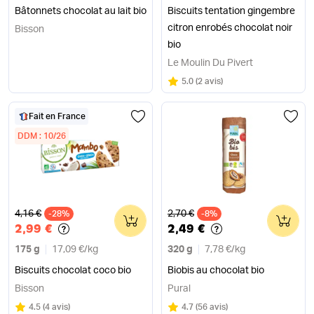
Bâtonnets chocolat au lait bio
Biscuits tentation gingembre
citron enrobés chocolat noir
Bisson
bio
Le Moulin Du Pivert
Note
sur 5
5.0
(
2 avis
)
Fait en France
DDM : 10/26
Ancien prix
Ancien prix
4,16 €
2,70 €
-28%
0
-8%
0
2,99 €
2,49 €
175 g
17,09 €
/
kg
320 g
7,78 €
/
kg
Biscuits chocolat coco bio
Biobis au chocolat bio
Bisson
Pural
Note
sur 5
Note
sur 5
4.5
(
4 avis
)
4.7
(
56 avis
)