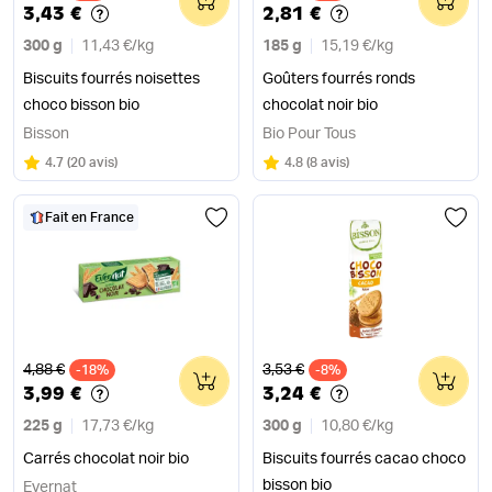
3,43 €
2,81 €
300 g
11,43 €
/
kg
185 g
15,19 €
/
kg
Biscuits fourrés noisettes
Goûters fourrés ronds
choco bisson bio
chocolat noir bio
Bisson
Bio Pour Tous
Note
sur 5
Note
sur 5
4.7
(
20 avis
)
4.8
(
8 avis
)
Fait en France
Ancien prix
Ancien prix
4,88 €
3,53 €
-18%
0
-8%
0
3,99 €
3,24 €
225 g
17,73 €
/
kg
300 g
10,80 €
/
kg
Carrés chocolat noir bio
Biscuits fourrés cacao choco
bisson bio
Evernat