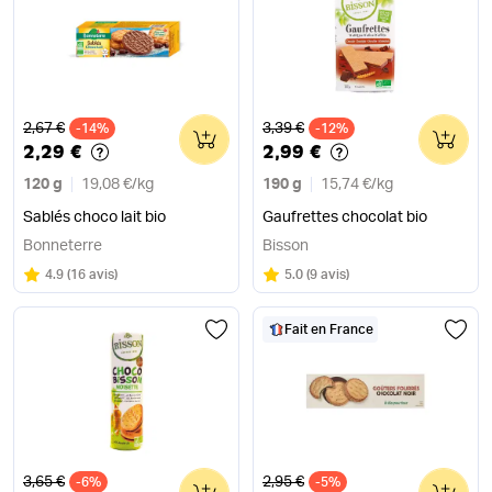
Ancien prix
Ancien prix
2,67 €
3,39 €
-14%
0
-12%
0
2,29 €
2,99 €
120 g
19,08 €
/
kg
190 g
15,74 €
/
kg
Sablés choco lait bio
Gaufrettes chocolat bio
Bonneterre
Bisson
Note
sur 5
Note
sur 5
4.9
(
16 avis
)
5.0
(
9 avis
)
Fait en France
Ancien prix
Ancien prix
3,65 €
2,95 €
-6%
0
-5%
0