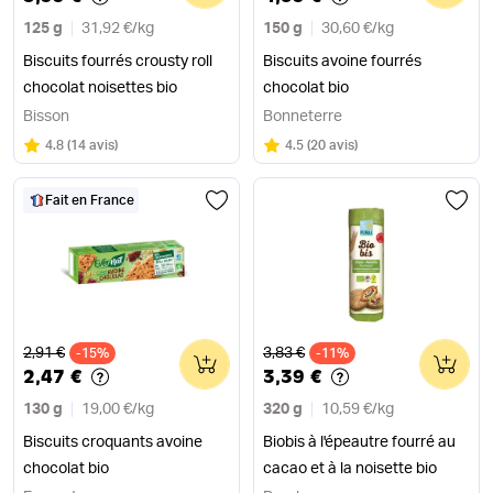
125 g
31,92 €
/
kg
150 g
30,60 €
/
kg
Biscuits fourrés crousty roll
Biscuits avoine fourrés
chocolat noisettes bio
chocolat bio
Bisson
Bonneterre
Note
sur 5
Note
sur 5
4.8
(
14 avis
)
4.5
(
20 avis
)
Fait en France
Ancien prix
Ancien prix
2,91 €
3,83 €
-15%
0
-11%
0
2,47 €
3,39 €
130 g
19,00 €
/
kg
320 g
10,59 €
/
kg
Biscuits croquants avoine
Biobis à l'épeautre fourré au
chocolat bio
cacao et à la noisette bio