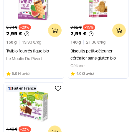
Ancien prix
Ancien prix
3,74 €
3,52 €
-20%
0
-15%
0
2,99 €
2,99 €
150 g
19,93 €
/
kg
140 g
21,36 €
/
kg
Twibio fourrés figue bio
Biscuits petit-déjeuner
céréalier sans gluten bio
Le Moulin Du Pivert
Céliane
Note
sur 5
Note
sur 5
5.0
(
4 avis
)
4.0
(
3 avis
)
Fait en France
Ancien prix
4,40 €
-22%
0