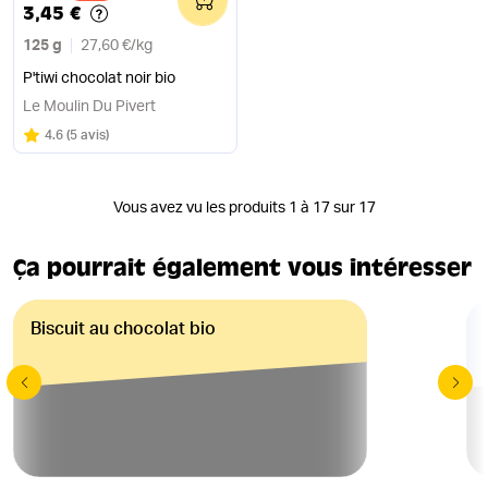
3,45 €
125 g
27,60 €
/
kg
P'tiwi chocolat noir bio
Le Moulin Du Pivert
Note
sur 5
4.6
(
5 avis
)
Vous avez vu les produits 1 à 17 sur 17
Ça pourrait également vous intéresser
Biscuit au chocolat bio