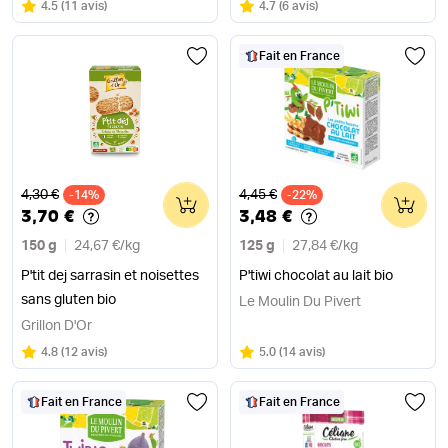
Note
sur 5
Note
sur 5
4.5
(
11 avis
)
4.7
(
6 avis
)
Fait en France
Ancien prix
Ancien prix
4,30 €
4,45 €
-14%
0
-22%
0
3,70 €
3,48 €
150 g
24,67 €
/
kg
125 g
27,84 €
/
kg
P'tit dej sarrasin et noisettes
P'tiwi chocolat au lait bio
sans gluten bio
Le Moulin Du Pivert
Grillon D'Or
Note
sur 5
Note
sur 5
4.8
(
12 avis
)
5.0
(
14 avis
)
Fait en France
Fait en France