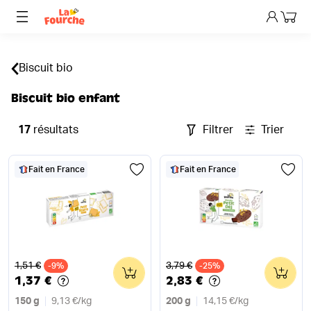
Mon p
Biscuit bio
Biscuit bio enfant
17
résultats
Filtrer
Trier
Fait en France
Fait en France
Ancien prix
Ancien prix
1,51 €
3,79 €
-9%
0
-25%
0
1,37 €
2,83 €
150 g
9,13 €
/
kg
200 g
14,15 €
/
kg