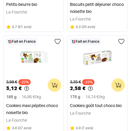
Petits-beurre bio
Biscuits petit déjeuner choco
noisette bio
La Fourche
La Fourche
Note
sur 5
Note
sur 5
4.7
(
61 avis
)
4.3
(
29 avis
)
Fait en France
Fait en France
Ancien prix
Ancien prix
3,98 €
3,35 €
-22%
0
-23%
0
3,12 €
2,58 €
185 g
16,86 €
/
kg
175 g
14,74 €
/
kg
Cookies maxi pépites choco
Cookies goût tout choco bio
noisette bio
La Fourche
La Fourche
Note
sur 5
Note
sur 5
4.8
(
37 avis
)
4.9
(
7 avis
)