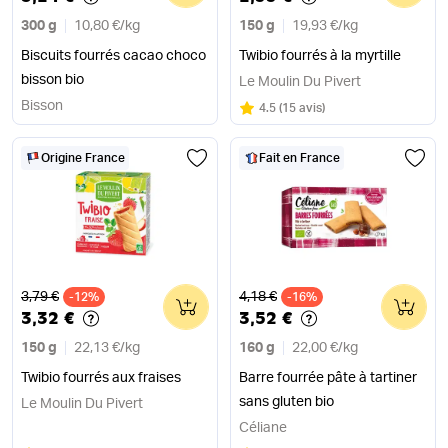
300 g
10,80 €
/
kg
150 g
19,93 €
/
kg
Biscuits fourrés cacao choco
Twibio fourrés à la myrtille
bisson bio
Le Moulin Du Pivert
Bisson
Note
sur 5
4.5
(
15 avis
)
Origine France
Fait en France
Ancien prix
Ancien prix
3,79 €
4,18 €
-12%
0
-16%
0
3,32 €
3,52 €
150 g
22,13 €
/
kg
160 g
22,00 €
/
kg
Twibio fourrés aux fraises
Barre fourrée pâte à tartiner
sans gluten bio
Le Moulin Du Pivert
Céliane