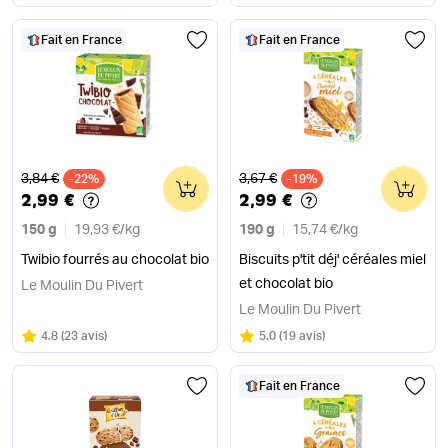
Fait en France
Fait en France
Ancien prix
Ancien prix
3,84 €
3,67 €
-22%
0
-19%
0
2,99 €
2,99 €
150 g
19,93 €
/
kg
190 g
15,74 €
/
kg
Twibio fourrés au chocolat bio
Biscuits p'tit déj' céréales miel
et chocolat bio
Le Moulin Du Pivert
Le Moulin Du Pivert
Note
sur 5
Note
sur 5
4.8
(
23 avis
)
5.0
(
19 avis
)
Fait en France