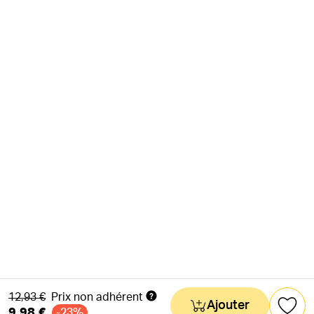
Ancien prix
12,93 €
Prix non adhérent
Ajouter
9,98 €
-23%