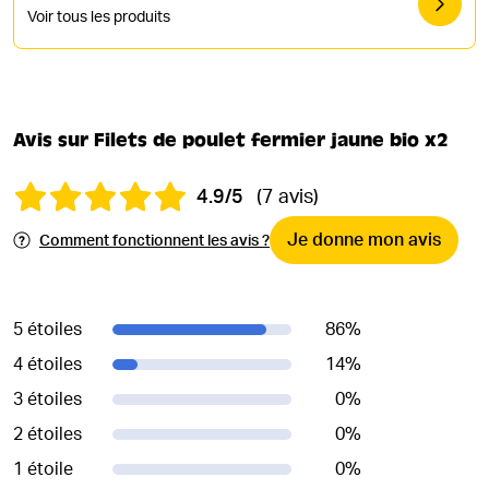
Voir tous les produits
Avis sur Filets de poulet fermier jaune bio x2
4.9/5
(7 avis)
Je donne mon avis
Comment fonctionnent les avis ?
5 étoiles
86
%
4 étoiles
14
%
3 étoiles
0
%
2 étoiles
0
%
1 étoile
0
%