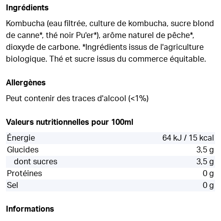
Ingrédients
Kombucha (eau filtrée, culture de kombucha, sucre blond
de canne*, thé noir Pu'er*), arôme naturel de pêche*,
dioxyde de carbone. *Ingrédients issus de l'agriculture
biologique. Thé et sucre issus du commerce équitable.
Allergènes
Peut contenir des traces d'alcool (<1%)
Valeurs nutritionnelles pour 100ml
Énergie
64 kJ / 15 kcal
Glucides
3,5 g
dont sucres
3,5 g
Protéines
0 g
Sel
0 g
Informations