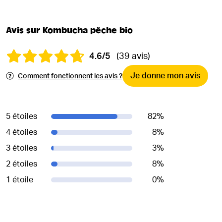
Avis sur Kombucha pêche bio
4.6/5
(39 avis)
Je donne mon avis
Comment fonctionnent les avis ?
5 étoiles
82
%
4 étoiles
8
%
3 étoiles
3
%
2 étoiles
8
%
1 étoile
0
%