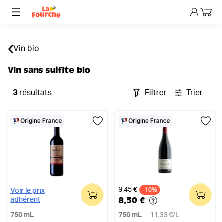
Mon p
Vin bio
Vin sans sulfite bio
3
résultats
Filtrer
Trier
Origine France
Origine France
Ancien prix
9,45 €
0
-10%
0
Voir le prix
8,50 €
adhérent
750 mL
750 mL
11,33 €
/
L