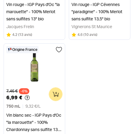
Vin rouge - IGP Pays d'Oc "la
Vin rouge - IGP Cévennes
marouette" - 100% Merlot
"paradigme" - 100% Merlot
sans sulfites 13° bio
sans sulfite 13,5° bio
Jacques Frelin
Vignerons St Maurice
Note
sur 5
Note
sur 5
4.2
(
13 avis
)
4.6
(
10 avis
)
Origine France
Ancien prix
7,46 €
-6%
0
6,99 €
750 mL
9,32 €
/
L
Vin blanc sec - IGP Pays d'Oc
"la marouette" - 100%
Chardonnay sans sulfite 13°