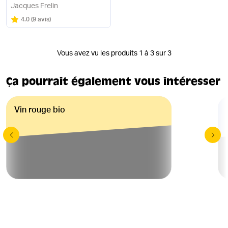
bio
Jacques Frelin
Note
sur 5
4.0
(
9 avis
)
Vous avez vu les produits 1 à 3 sur 3
Ça pourrait également vous intéresser
Vin rouge bio