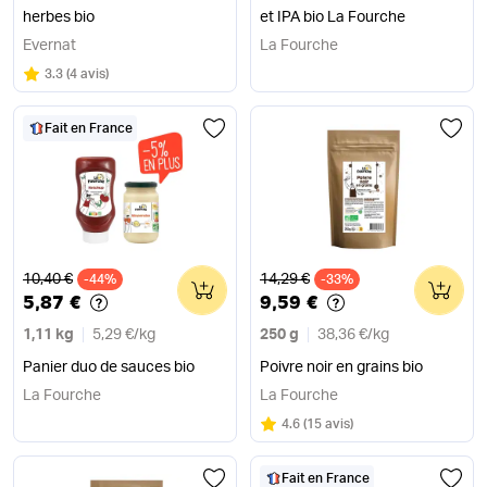
herbes bio
et IPA bio La Fourche
Evernat
La Fourche
Note
sur 5
3.3
(
4 avis
)
Fait en France
Ancien prix
Ancien prix
10,40 €
14,29 €
-44%
0
-33%
0
5,87 €
9,59 €
1,11 kg
5,29 €
/
kg
250 g
38,36 €
/
kg
Panier duo de sauces bio
Poivre noir en grains bio
La Fourche
La Fourche
Note
sur 5
4.6
(
15 avis
)
Fait en France