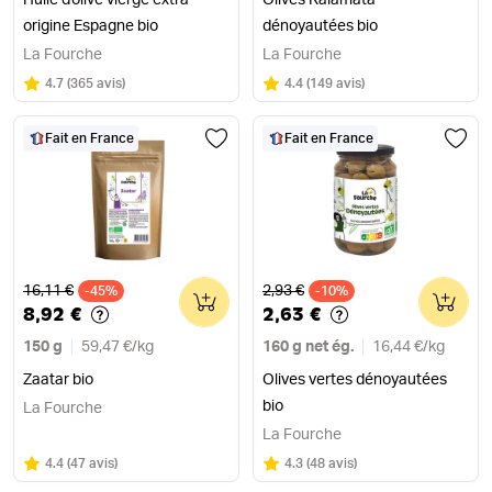
Huile d'olive vierge extra
Olives Kalamata
origine Espagne bio
dénoyautées bio
La Fourche
La Fourche
Note
sur 5
Note
sur 5
4.7
(
365 avis
)
4.4
(
149 avis
)
Fait en France
Fait en France
Ancien prix
Ancien prix
16,11 €
2,93 €
-45%
0
-10%
0
8,92 €
2,63 €
150 g
59,47 €
/
kg
160 g net ég.
16,44 €
/
kg
Zaatar bio
Olives vertes dénoyautées
bio
La Fourche
La Fourche
Note
sur 5
Note
sur 5
4.4
(
47 avis
)
4.3
(
48 avis
)