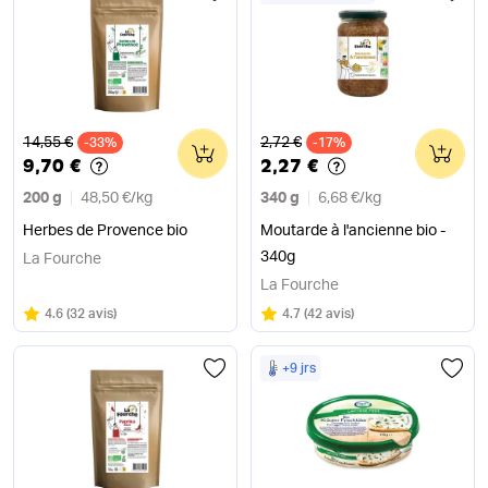
Ancien prix
Ancien prix
14,55 €
2,72 €
-33%
0
-17%
0
9,70 €
2,27 €
200 g
48,50 €
/
kg
340 g
6,68 €
/
kg
Herbes de Provence bio
Moutarde à l'ancienne bio -
340g
La Fourche
La Fourche
Note
sur 5
Note
sur 5
4.6
(
32 avis
)
4.7
(
42 avis
)
+9 jrs