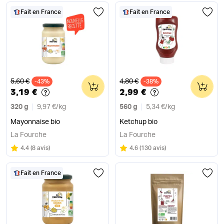
Fait en France
Fait en France
Ancien prix
Ancien prix
5,60 €
4,80 €
-43%
0
-38%
0
3,19 €
2,99 €
320 g
9,97 €
/
kg
560 g
5,34 €
/
kg
Mayonnaise bio
Ketchup bio
La Fourche
La Fourche
Note
sur 5
Note
sur 5
4.4
(
8 avis
)
4.6
(
130 avis
)
Fait en France