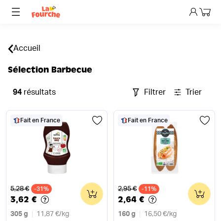
Mon p
Accueil
Sélection Barbecue
94
résultats
Filtrer
Trier
Fait en France
Fait en France
Ancien prix
Ancien prix
5,28 €
2,95 €
-31%
0
-11%
0
3,62 €
2,64 €
305 g
11,87 €
/
kg
160 g
16,50 €
/
kg