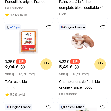
Fenouil bio origine France
Pains pita à la farine
complète bio et équitable x4
La Fourche
Bien
Note
sur 5
4.6
(
27 avis
)
+14 jrs
Origine France
Ancien prix
Ancien prix
3,39 €
6,30 €
-13%
0
-13%
0
2,94 €
5,49 €
200 g
14,70 €
/
kg
500 g
10,98 €
/
kg
Tofu rosso bio
Champignons de Paris bio
origine France - 500g
Taifun
La Fourche
Note
sur 5
5.0
(
3 avis
)
Origine France
Fait en France