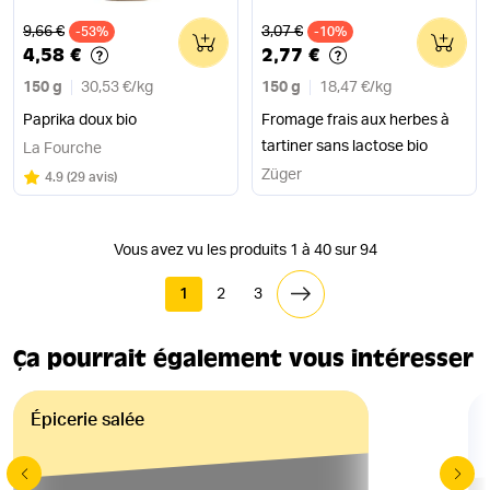
Ancien prix
Ancien prix
9,66 €
3,07 €
-53%
0
-10%
0
4,58 €
2,77 €
150 g
30,53 €
/
kg
150 g
18,47 €
/
kg
Paprika doux bio
Fromage frais aux herbes à
tartiner sans lactose bio
La Fourche
Züger
Note
sur 5
4.9
(
29 avis
)
Vous avez vu les produits 1 à 40 sur 94
1
2
3
Ça pourrait également vous intéresser
Épicerie salée