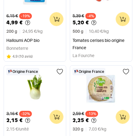
Ancien prix
Ancien prix
6,15 €
5,39 €
-19%
0
-4%
0
4,99 €
5,20 €
200 g
24,95 €
/
kg
500 g
10,40 €
/
kg
Halloumi AOP bio
Tomates cerises bio origine
France
Bonneterre
La Fourche
Note
sur 5
4.9
(
10 avis
)
Origine France
Origine France
Ancien prix
Ancien prix
3,16 €
2,59 €
-32%
0
-13%
0
2,15 €
2,25 €
2,15 €
/
unité
320 g
7,03 €
/
kg