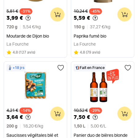
Ancien prix
Ancien prix
5,81 €
10,24 €
-31%
0
-45%
0
3,99 €
5,59 €
720 g
5,54 €
/
kg
150 g
37,27 €
/
kg
Moutarde de Dijon bio
Paprika fumé bio
La Fourche
La Fourche
Note
sur 5
Note
sur 5
4.8
(
127 avis
)
4.8
(
79 avis
)
+18 jrs
Fait en France
Ancien prix
Ancien prix
4,21 €
10,52 €
-14%
0
-29%
0
3,64 €
7,50 €
200 g
18,20 €
/
kg
1,50 L
5,00 €
/
L
Saucisses végétales blé et
Panier duo de bières blonde