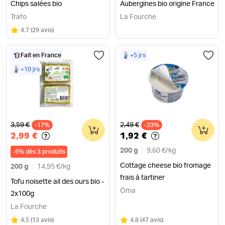
Chips salées bio
Aubergines bio origine France
Trafo
La Fourche
Note
sur 5
4.7
(
29 avis
)
Fait en France
+5 jrs
+10 jrs
Ancien prix
Ancien prix
3,59 €
2,49 €
-17%
0
-23%
0
2,99 €
1,92 €
200 g
9,60 €
/
kg
-
5
%
dès 3 produits
Cottage cheese bio fromage
200 g
14,95 €
/
kg
frais à tartiner
Tofu noisette ail des ours bio -
Öma
2x100g
La Fourche
Note
sur 5
Note
sur 5
4.5
(
13 avis
)
4.8
(
47 avis
)