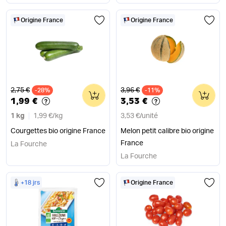
Origine France
Origine France
Ancien prix
Ancien prix
2,75 €
3,96 €
-28%
0
-11%
0
1,99 €
3,53 €
1 kg
1,99 €
/
kg
3,53 €
/
unité
Courgettes bio origine France
Melon petit calibre bio origine
France
La Fourche
La Fourche
+18 jrs
Origine France