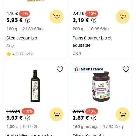
Ancien prix
Ancien prix
4,16 €
2,43 €
-6%
0
-10%
0
3,93 €
2,19 €
180 g
21,83 €
/
kg
200 g
10,95 €
/
kg
Steak vegan bio
Pains à burger bio et
équitable
Soy
Bien
Note
sur 5
4.9
(
17 avis
)
Fait en France
Ancien prix
Ancien prix
11,08 €
3,19 €
-10%
0
-10%
0
9,97 €
2,87 €
1,00 L
9,97 €
/
L
160 g net ég.
17,94 €
/
kg