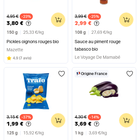
Ancien prix
Ancien prix
4,95 €
3,99 €
-23%
0
-25%
0
3,80 €
2,99 €
150 g
25,33 €
/
kg
108 g
27,69 €
/
kg
Pickles oignons rouges bio
Sauce au piment rouge
tabasco bio
Mazette
Le Voyage De Mamabé
Note
sur 5
4.9
(
7 avis
)
Origine France
Ancien prix
Ancien prix
3,15 €
4,30 €
-37%
0
-14%
0
1,99 €
3,69 €
125 g
15,92 €
/
kg
1 kg
3,69 €
/
kg