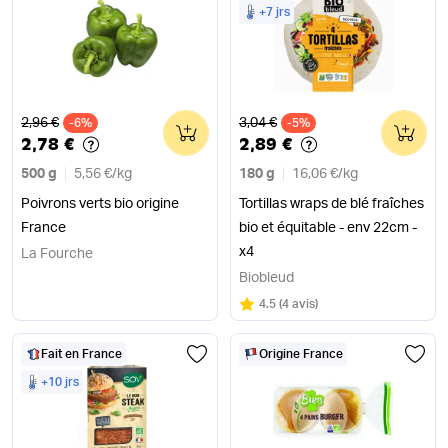
+7 jrs
Ancien prix
Ancien prix
2,96 €
3,04 €
-6%
0
-5%
0
2,78 €
2,89 €
500 g
5,56 €
/
kg
180 g
16,06 €
/
kg
Poivrons verts bio origine
Tortillas wraps de blé fraîches
France
bio et équitable - env 22cm -
x4
La Fourche
Biobleud
Note
sur 5
4.5
(
4 avis
)
Fait en France
Origine France
+10 jrs