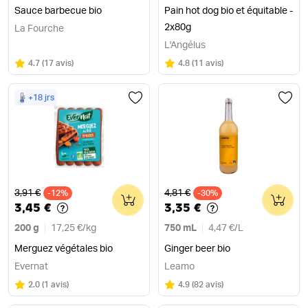
Sauce barbecue bio
Pain hot dog bio et équitable -
2x80g
La Fourche
L'Angélus
Note
sur 5
Note
sur 5
4.7
(
17 avis
)
4.8
(
11 avis
)
+18 jrs
Ancien prix
Ancien prix
3,91 €
4,81 €
-12%
0
-30%
0
3,45 €
3,35 €
200 g
17,25 €
/
kg
750 mL
4,47 €
/
L
Merguez végétales bio
Ginger beer bio
Evernat
Leamo
Note
sur 5
Note
sur 5
2.0
(
1 avis
)
4.9
(
82 avis
)