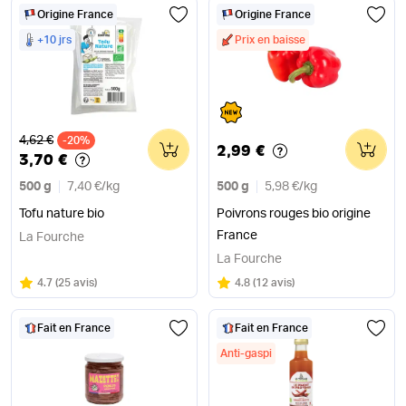
Origine France
Origine France
+10 jrs
Prix en baisse
Ancien prix
4,62 €
-20%
0
0
2,99 €
3,70 €
500 g
7,40 €
/
kg
500 g
5,98 €
/
kg
Tofu nature bio
Poivrons rouges bio origine
France
La Fourche
La Fourche
Note
sur 5
Note
sur 5
4.7
(
25 avis
)
4.8
(
12 avis
)
Fait en France
Fait en France
Anti-gaspi