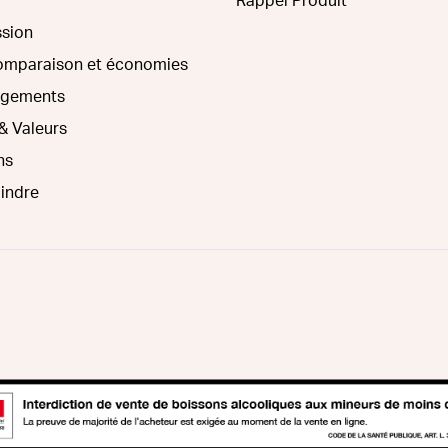
Rappel Produit
ssion
comparaison et économies
agements
& Valeurs
ns
oindre