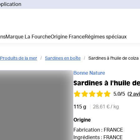
pplication
Pourq
Comm
Prix 
ans
Marque La Fourche
Origine France
Régimes spéciaux
La liv
L'emp
Nos 
Produits de la mer
Sardines en boîte
Sardines à l'huile de colza
Notre
Adhés
Bonne Nature
Régim
Sardines à l'huile d
Je cr
5.0/5
(2 avi
115 g
28,61 € / kg
Origine
Fabrication : FRANCE
Ingrédients : FRANCE