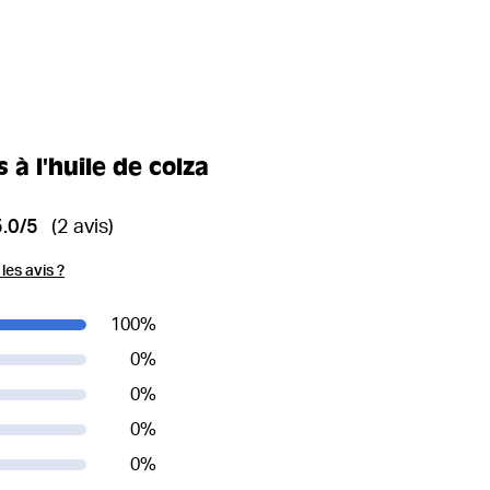
 à l'huile de colza
5.0/5
(2 avis)
es avis ?
100
%
0
%
0
%
0
%
0
%