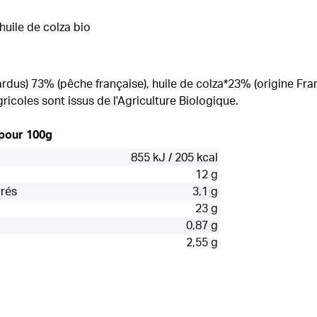
'huile de colza bio
rdus) 73% (pêche française), huile de colza*23% (origine Fran
icoles sont issus de l'Agriculture Biologique.
 pour 100g
855 kJ / 205 kcal
12 g
urés
3,1 g
23 g
0,87 g
2,55 g