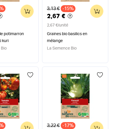
x
Ancien prix
6%
3,13 €
-15%
0
0
2,67 €
2,67 €
/
unité
de potimarron
Graines bio basilics en
i kuri
mélange
 Bio
La Semence Bio
x
Ancien prix
9%
3,22 €
-17%
0
0