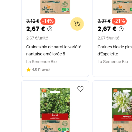
Ancien prix
Ancien prix
3,12 €
-14%
3,37 €
-21%
0
2,67 €
2,67 €
2,67 €
/
unité
2,67 €
/
unité
Graines bio de carotte variété
Graines bio de pime
nantaise améliorée 5
d'Espelette
La Semence Bio
La Semence Bio
Note
sur 5
4.0
(
1 avis
)