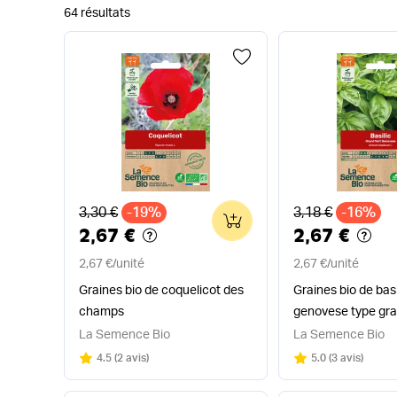
64 résultats
Ancien prix
Ancien prix
3,30 €
-19%
3,18 €
-16%
0
2,67 €
2,67 €
2,67 €
/
unité
2,67 €
/
unité
Graines bio de coquelicot des
Graines bio de basi
champs
genovese type gra
La Semence Bio
La Semence Bio
Note
sur 5
Note
sur 5
4.5
(
2 avis
)
5.0
(
3 avis
)