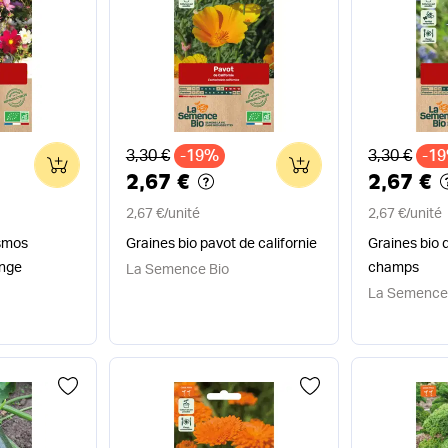
Ancien prix
Ancien pri
3,30 €
-19%
3,30 €
-1
0
0
2,67 €
2,67 €
2,67 €
/
unité
2,67 €
/
unité
osmos
Graines bio pavot de californie
Graines bio 
ange
champs
La Semence Bio
La Semence