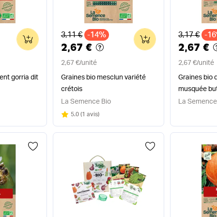
Ancien prix
Ancien pri
3,11 €
-14%
3,17 €
-1
0
0
2,67 €
2,67 €
2,67 €
/
unité
2,67 €
/
unité
nt gorria dit
Graines bio mesclun variété
Graines bio 
crétois
musquée but
La Semence Bio
La Semence
Note
sur 5
5.0
(
1 avis
)