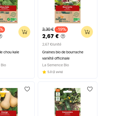
x
Ancien prix
6%
3,30 €
-19%
0
0
2,67 €
2,67 €
/
unité
de chou kale
Graines bio de bourrache
variété officinale
 Bio
La Semence Bio
Note
sur 5
5.0
(
2 avis
)