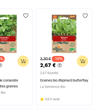
x
Ancien prix
6%
3,30 €
-19%
0
0
2,67 €
2,67 €
/
unité
de coriandre
Graines bio d'epinard butterflay
ites graines
La Semence Bio
 Bio
Note
sur 5
5.0
(
1 avis
)