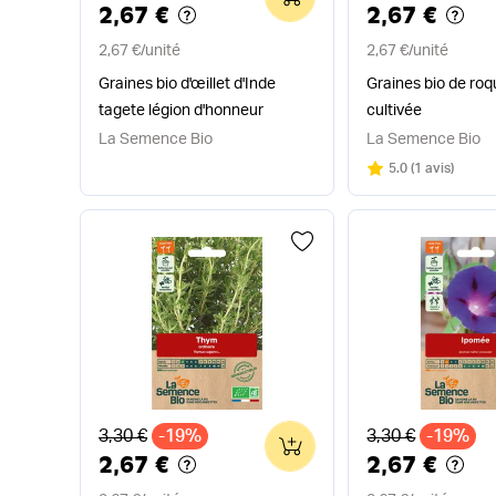
2,67 €
2,67 €
2,67 €
/
unité
2,67 €
/
unité
Graines bio d'œillet d'Inde
Graines bio de roq
tagete légion d'honneur
cultivée
La Semence Bio
La Semence Bio
Note
sur 5
5.0
(
1 avis
)
Ancien prix
Ancien prix
3,30 €
-19%
3,30 €
-19%
0
2,67 €
2,67 €