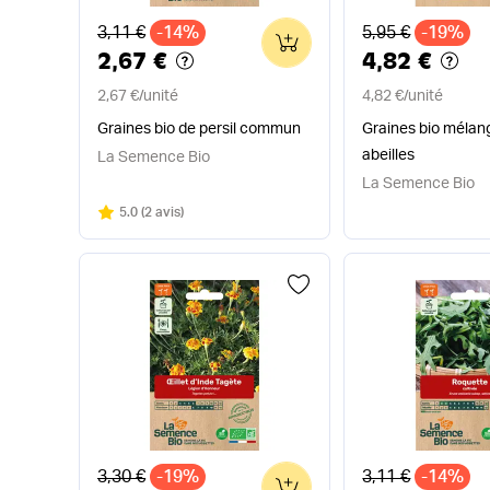
Ancien prix
Ancien prix
3,11 €
-14%
5,95 €
-19%
0
2,67 €
4,82 €
2,67 €
/
unité
4,82 €
/
unité
Graines bio de persil commun
Graines bio mélang
abeilles
La Semence Bio
La Semence Bio
Note
sur 5
5.0
(
2 avis
)
Ancien prix
Ancien prix
3,30 €
-19%
3,11 €
-14%
0