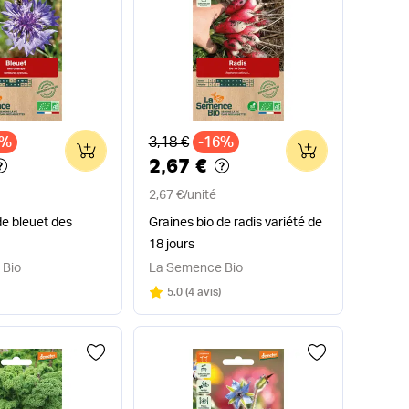
x
Ancien prix
9%
3,18 €
-16%
0
0
2,67 €
2,67 €
/
unité
de bleuet des
Graines bio de radis variété de
18 jours
 Bio
La Semence Bio
Note
sur 5
5.0
(
4 avis
)