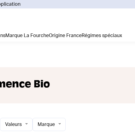
pplication
Pourq
Comm
Prix 
ans
Marque La Fourche
Origine France
Régimes spéciaux
La liv
L'emp
Nos 
Notre
Adhés
Régim
mence Bio
Je cr
Valeurs
Marque