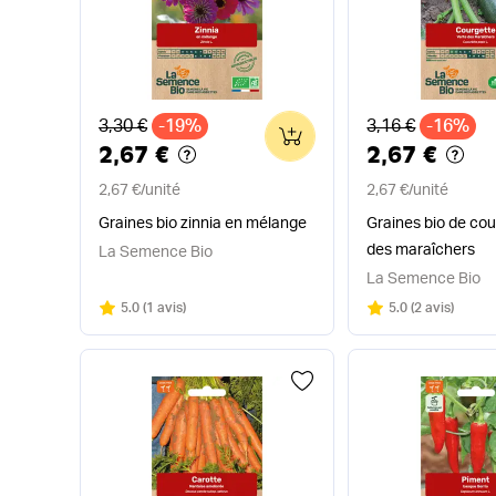
Ancien prix
Ancien prix
3,30 €
-19%
3,16 €
-16%
0
2,67 €
2,67 €
2,67 €
/
unité
2,67 €
/
unité
Graines bio zinnia en mélange
Graines bio de cou
des maraîchers
La Semence Bio
La Semence Bio
Note
sur 5
Note
sur 5
5.0
(
1 avis
)
5.0
(
2 avis
)