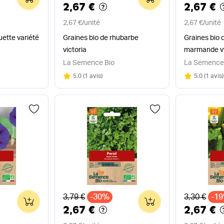
2,67 €
2,67 €
2,67 €
/
unité
2,67 €
/
unité
uette variété
Graines bio de rhubarbe
Graines bio 
victoria
marmande v
La Semence Bio
La Semence
Note
sur 5
Note
sur 5
5.0
(
1 avis
)
5.0
(
1 avis
)
Ancien prix
Ancien pri
3,79 €
-30%
3,30 €
-1
0
0
2,67 €
2,67 €