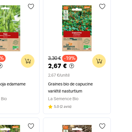
x
Ancien prix
8%
3,30 €
-19%
0
0
2,67 €
2,67 €
/
unité
 soja edamame
Graines bio de capucine
variété nasturtium
 Bio
La Semence Bio
Note
sur 5
5.0
(
2 avis
)