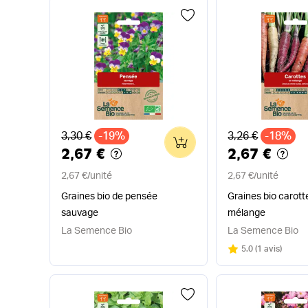
Ancien prix
Ancien prix
3,30 €
-19%
3,26 €
-18%
0
2,67 €
2,67 €
2,67 €
/
unité
2,67 €
/
unité
Graines bio de pensée
Graines bio carott
sauvage
mélange
La Semence Bio
La Semence Bio
Note
sur 5
5.0
(
1 avis
)