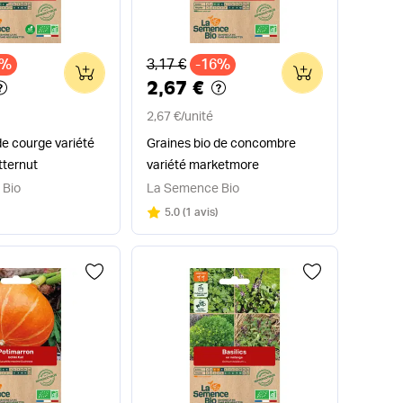
x
Ancien prix
6%
3,17 €
-16%
0
0
2,67 €
2,67 €
/
unité
de courge variété
Graines bio de concombre
ternut
variété marketmore
 Bio
La Semence Bio
Note
sur 5
5.0
(
1 avis
)