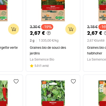
Ancien prix
Ancien pri
3,30 €
-19%
3,18 €
-1
0
0
2,67 €
2,67 €
2 g
1 335,00 €
/
kg
2,67 €
/
unité
rgette verte
Graines bio de souci des
Graines bio 
jardins
halbhoher
La Semence Bio
La Semence
Note
sur 5
5.0
(
1 avis
)