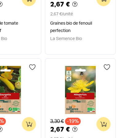
2,67 €
2,67 €
/
unité
de tomate
Graines bio de fenouil
f
perfection
 Bio
La Semence Bio
x
Ancien prix
9%
3,30 €
-19%
0
0
2,67 €