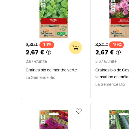
Ancien prix
Ancien prix
3,30 €
-19%
3,30 €
-19%
0
2,67 €
2,67 €
2,67 €
/
unité
2,67 €
/
unité
Graines bio de menthe verte
Graines bio de C
sensation en mél
La Semence Bio
La Semence Bio