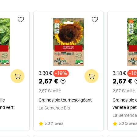
Ancien prix
Ancien pri
3,30 €
-19%
3,18 €
-1
0
0
2,67 €
2,67 €
2,67 €
/
unité
2,67 €
/
unité
lic
Graines bio tournesol géant
Graines bio 
nd vert
variété à pet
La Semence Bio
La Semence
Note
sur 5
Note
sur 5
5.0
(
1 avis
)
5.0
(
5 avis
)