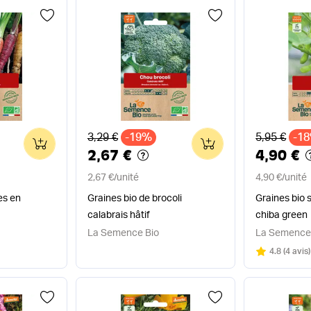
Ancien prix
Ancien pri
3,29 €
-19%
5,95 €
-1
0
0
2,67 €
4,90 €
2,67 €
/
unité
4,90 €
/
unité
es en
Graines bio de brocoli
Graines bio
calabrais hâtif
chiba green
La Semence Bio
La Semence
Note
sur 5
4.8
(
4 avis
)