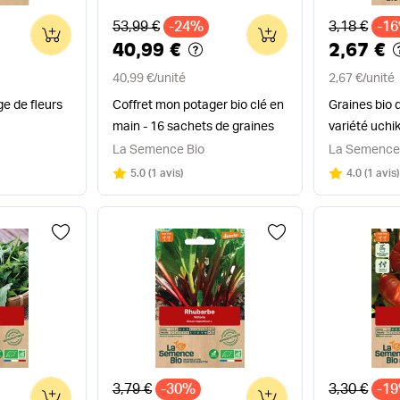
Ancien prix
Ancien pri
53,99 €
-24%
3,18 €
-1
0
0
40,99 €
2,67 €
40,99 €
/
unité
2,67 €
/
unité
e de fleurs
Coffret mon potager bio clé en
Graines bio 
main - 16 sachets de graines
variété uchik
La Semence Bio
La Semence
Note
sur 5
Note
sur 5
5.0
(
1 avis
)
4.0
(
1 avis
)
Ancien prix
Ancien pri
3,79 €
-30%
3,30 €
-1
0
0